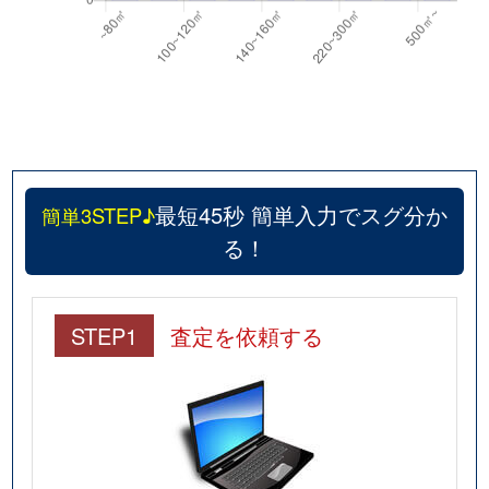
最短45秒 簡単入力でスグ分か
簡単3STEP♪
る！
STEP1
査定を依頼する