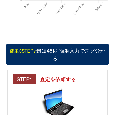
最短45秒 簡単入力でスグ分か
簡単3STEP♪
る！
STEP1
査定を依頼する