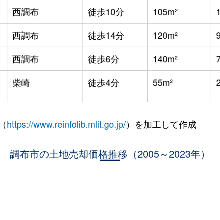
西調布
徒歩10分
105m²
西調布
徒歩14分
120m²
西調布
徒歩6分
140m²
柴崎
徒歩4分
55m²
柴崎
徒歩4分
100m²
（
https://www.reinfolib.mlit.go.jp/
）を加工して作成
国領
徒歩4分
80m²
調布市の土地売却価格推移（2005～2023年）
国領
徒歩4分
35m²
国領
徒歩4分
35m²
国領
徒歩11分
195m²