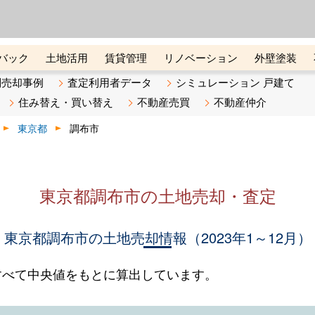
ーズ株式会社（東証グロース上
初めての方へ
ビスです 証券コード：4445
バック
土地活用
賃貸管理
リノベーション
外壁塗装
ライン講座
リビンマガジンBiz
不動産売却ご相談デスク
別売却事例
査定利用者データ
シミュレーション 戸建て
住み替え・買い替え
不動産売買
不動産仲介
東京都
調布市
東京都調布市の土地売却・査定
東京都調布市の土地売却情報（2023年1～12月）
すべて中央値をもとに算出しています。