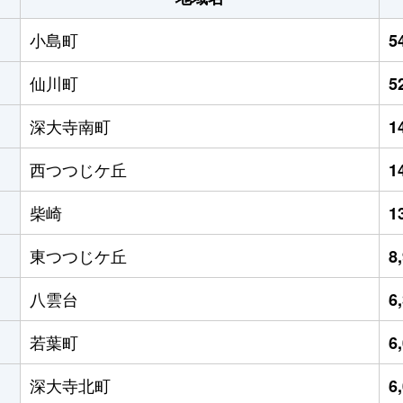
小島町
5
仙川町
5
深大寺南町
1
西つつじケ丘
1
柴崎
1
東つつじケ丘
8
八雲台
6
若葉町
6
深大寺北町
6