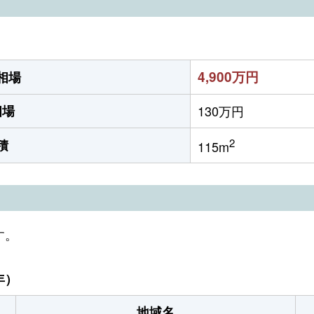
4,900万円
相場
相場
130万円
2
積
115m
す。
年）
地域名