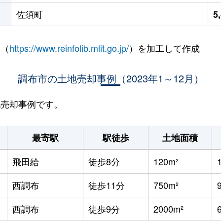
佐須町
5
 （
https://www.reinfolib.mlit.go.jp/
）を加工して作成
調布市の土地売却事例（2023年1～12月）
地売却事例です。
最寄駅
駅徒歩
土地面積
飛田給
徒歩8分
120m²
西調布
徒歩11分
750m²
西調布
徒歩9分
2000m²