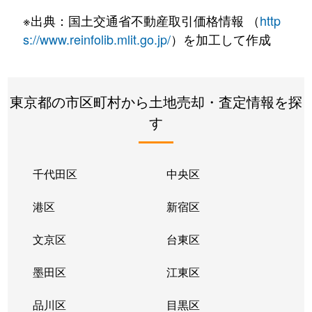
富士本
1,200万円
国立
徒歩20分
3
※出典：国土交通省不動産取引価格情報 （
http
本多
5,700万円
国分寺
徒歩9分
8
s://www.reinfolib.mlit.go.jp/
）を加工して作成
本多
6,700万円
国分寺
徒歩10分
1
東京都の市区町村から土地売却・査定情報を探
本多
4,100万円
国分寺
徒歩15分
1
す
本多
4,900万円
国分寺
徒歩14分
1
本町
5,300万円
国分寺
徒歩6分
8
千代田区
中央区
本町
20,000万円
国分寺
徒歩4分
1
港区
新宿区
南町
6,400万円
国分寺
徒歩3分
7
文京区
台東区
墨田区
江東区
品川区
目黒区