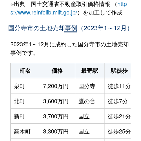
※出典：国土交通省不動産取引価格情報 （
http
s://www.reinfolib.mlit.go.jp/
）を加工して作成
国分寺市の土地売却事例（2023年1～12月）
2023年1～12月に成約した国分寺市の土地売却
事例です。
町名
価格
最寄駅
駅徒歩
泉町
7,200万円
国分寺
徒歩11分
1
北町
3,600万円
鷹の台
徒歩7分
1
新町
3,700万円
国立
徒歩21分
1
高木町
3,300万円
国立
徒歩25分
9