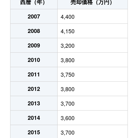
西元町
6,400万円
国分寺
徒歩19分
3
西暦（年）
売却価格（万円）
西元町
17,000万円
西国分寺
徒歩14分
7
2007
4,400
東恋ケ窪
1,600万円
恋ケ窪
徒歩8分
1
2008
4,150
東恋ケ窪
3,200万円
恋ケ窪
徒歩11分
5
2009
3,200
東恋ケ窪
3,600万円
恋ケ窪
徒歩12分
9
2010
3,800
東恋ケ窪
5,600万円
国分寺
徒歩10分
1
2011
3,750
2012
3,800
東戸倉
3,000万円
恋ケ窪
徒歩9分
1
2013
3,700
東戸倉
3,000万円
恋ケ窪
徒歩9分
1
2014
3,600
東戸倉
9,300万円
恋ケ窪
徒歩6分
2
2015
3,700
東戸倉
3,100万円
恋ケ窪
徒歩9分
9