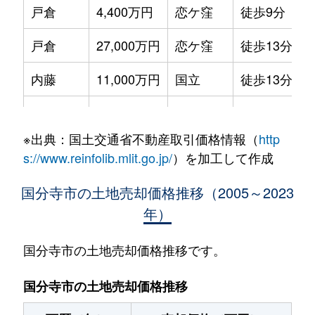
戸倉
4,400万円
恋ケ窪
徒歩9分
1
戸倉
27,000万円
恋ケ窪
徒歩13分
1
内藤
11,000万円
国立
徒歩13分
2
並木町
3,300万円
恋ケ窪
徒歩11分
1
※出典：国土交通省不動産取引価格情報（
http
西恋ケ窪
20,000万円
西国分寺
徒歩9分
8
s://www.reinfolib.mlit.go.jp/
）を加工して作成
西町
1,500万円
泉体育館
徒歩15分
6
国分寺市の土地売却価格推移（2005～2023
年）
西町
2,800万円
国立
徒歩29分
2
西町
5,300万円
国立
徒歩45分
2
国分寺市の土地売却価格推移です。
西町
4,400万円
国立
徒歩21分
1
国分寺市の土地売却価格推移