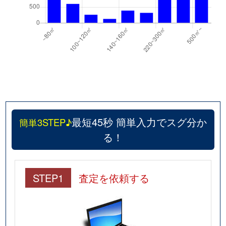
最短45秒 簡単入力でスグ分か
簡単3STEP♪
る！
STEP1
査定を依頼する