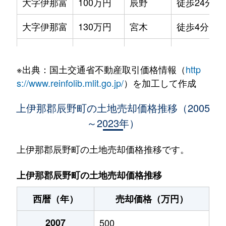
大字伊那富
100万円
辰野
徒歩24分
大字伊那富
130万円
宮木
徒歩4分
大字伊那富
550万円
宮木
徒歩19分
※出典：国土交通省不動産取引価格情報（
http
大字伊那富
550万円
宮木
徒歩19分
s://www.reinfolib.mlit.go.jp/
）を加工して作成
大字伊那富
78万円
宮木
徒歩18分
上伊那郡辰野町の土地売却価格推移（2005
～2023年）
大字辰野
25万円
信濃川島
徒歩14分
大字辰野
120万円
辰野
徒歩5分
上伊那郡辰野町の土地売却価格推移です。
大字辰野
630万円
辰野
徒歩11分
上伊那郡辰野町の土地売却価格推移
中央
500万円
辰野
徒歩20分
西暦（年）
売却価格（万円）
中央
600万円
辰野
徒歩19分
2007
500