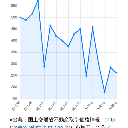
※出典：国土交通省不動産取引価格情報 （
http
s://www.reinfolib.mlit.go.jp/
）を加工して作成