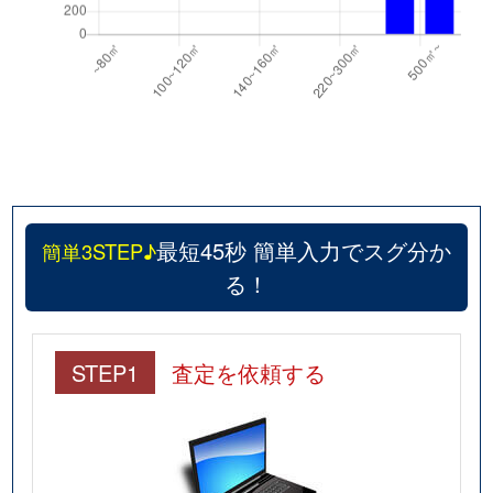
最短45秒 簡単入力でスグ分か
簡単3STEP♪
る！
STEP1
査定を依頼する