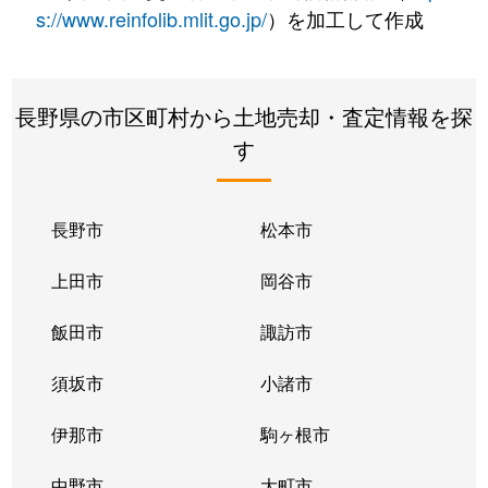
s://www.reinfolib.mlit.go.jp/
）を加工して作成
長野県の市区町村から土地売却・査定情報を探
す
長野市
松本市
上田市
岡谷市
飯田市
諏訪市
須坂市
小諸市
伊那市
駒ヶ根市
中野市
大町市