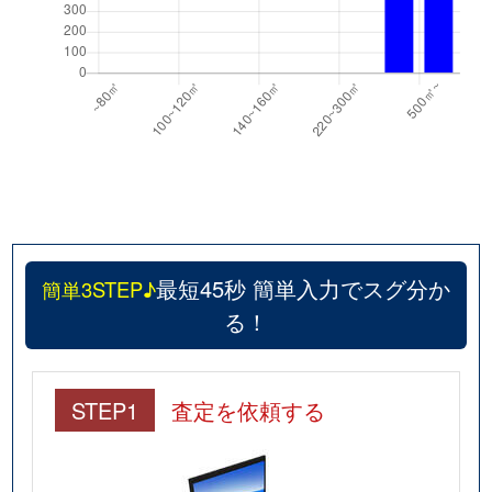
最短45秒 簡単入力でスグ分か
簡単3STEP♪
る！
STEP1
査定を依頼する