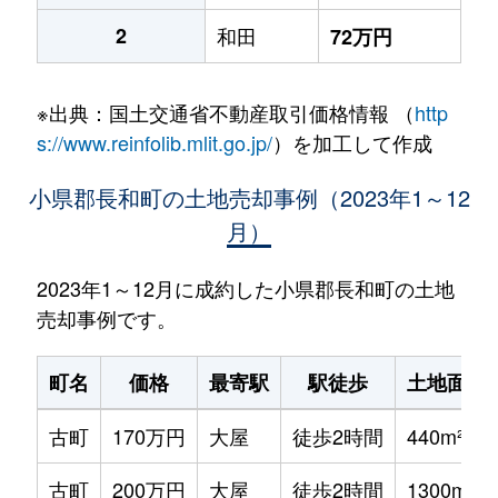
2
和田
72万円
※出典：国土交通省不動産取引価格情報 （
http
s://www.reinfolib.mlit.go.jp/
）を加工して作成
小県郡長和町の土地売却事例（2023年1～12
月）
2023年1～12月に成約した小県郡長和町の土地
売却事例です。
町名
価格
最寄駅
駅徒歩
土地面積
古町
170万円
大屋
徒歩2時間
440m²
古町
200万円
大屋
徒歩2時間
1300m²