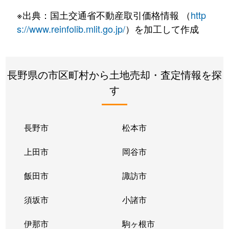
大字四賀
200万円
上諏訪
徒歩45分
※出典：国土交通省不動産取引価格情報 （
http
大字四賀
350万円
上諏訪
徒歩45分
s://www.reinfolib.mlit.go.jp/
）を加工して作成
大字四賀
1,600万円
上諏訪
徒歩2時間
長野県の市区町村から土地売却・査定情報を探
大字四賀
2,100万円
上諏訪
徒歩27分
す
大字四賀
1,600万円
茅野
徒歩45分
大字四賀
910万円
茅野
徒歩45分
長野市
松本市
大字四賀
80万円
茅野
徒歩45分
上田市
岡谷市
大字四賀
35万円
茅野
徒歩45分
飯田市
諏訪市
城南
1,400万円
上諏訪
徒歩20分
須坂市
小諸市
城南
1,200万円
上諏訪
徒歩24分
伊那市
駒ヶ根市