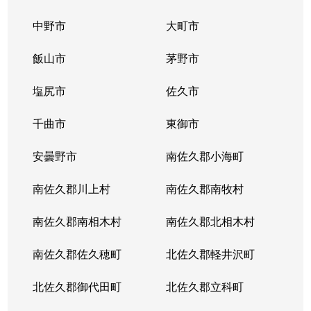
高島
1,100万円
上諏訪
徒歩17分
中野市
大町市
大字豊田
350万円
上諏訪
徒歩1時間15
飯山市
茅野市
大字豊田
670万円
上諏訪
徒歩45分
塩尻市
佐久市
大字豊田
340万円
上諏訪
徒歩45分
千曲市
東御市
大字中洲
710万円
上諏訪
徒歩45分
安曇野市
南佐久郡小海町
大字中洲
430万円
上諏訪
徒歩45分
南佐久郡川上村
南佐久郡南牧村
大字中洲
南佐久郡南相木村
600万円
南佐久郡北相木村
上諏訪
徒歩45分
南佐久郡佐久穂町
北佐久郡軽井沢町
大字中洲
920万円
上諏訪
徒歩45分
北佐久郡御代田町
北佐久郡立科町
大字中洲
1,800万円
上諏訪
徒歩45分