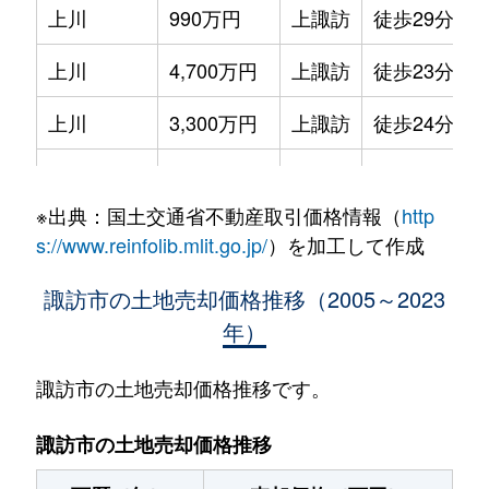
上川
990万円
上諏訪
徒歩29分
上川
4,700万円
上諏訪
徒歩23分
上川
3,300万円
上諏訪
徒歩24分
上川
950万円
上諏訪
徒歩45分
※出典：国土交通省不動産取引価格情報（
http
上川
1,100万円
上諏訪
徒歩45分
s://www.reinfolib.mlit.go.jp/
）を加工して作成
上川
1,100万円
上諏訪
徒歩45分
諏訪市の土地売却価格推移（2005～2023
年）
大字上諏訪
280万円
上諏訪
徒歩18分
大字上諏訪
20万円
上諏訪
徒歩22分
諏訪市の土地売却価格推移です。
大字上諏訪
120万円
上諏訪
徒歩45分
諏訪市の土地売却価格推移