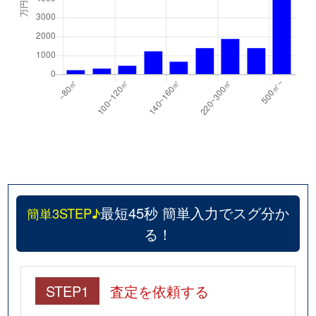
最短45秒 簡単入力でスグ分か
簡単3STEP♪
る！
STEP1
査定を依頼する