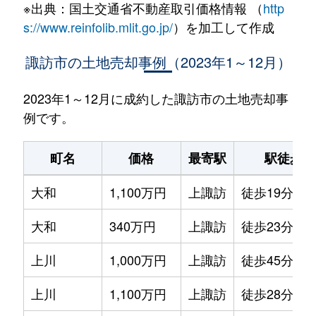
※出典：国土交通省不動産取引価格情報 （
http
s://www.reinfolib.mlit.go.jp/
）を加工して作成
諏訪市の土地売却事例（2023年1～12月）
2023年1～12月に成約した諏訪市の土地売却事
例です。
町名
価格
最寄駅
駅徒歩
大和
1,100万円
上諏訪
徒歩19分
大和
340万円
上諏訪
徒歩23分
上川
1,000万円
上諏訪
徒歩45分
上川
1,100万円
上諏訪
徒歩28分