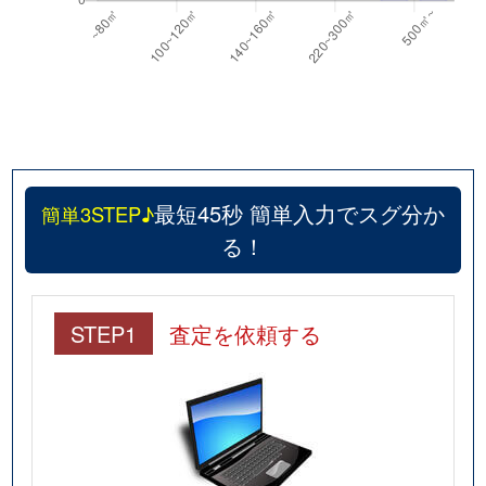
最短45秒 簡単入力でスグ分か
簡単3STEP♪
る！
STEP1
査定を依頼する