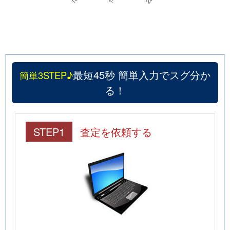
最短45秒 簡単入力でスグ分か
簡単3STEP♪
る！
STEP1
査定を依頼する