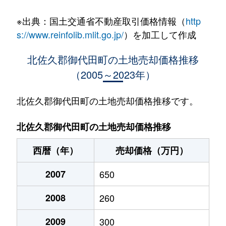
大字塩野
250万円
御代田
徒歩45分
43
※出典：国土交通省不動産取引価格情報（
http
大字塩野
200万円
御代田
徒歩45分
16
s://www.reinfolib.mlit.go.jp/
）を加工して作成
大字塩野
17万円
御代田
徒歩27分
26
北佐久郡御代田町の土地売却価格推移
（2005～2023年）
大字塩野
400万円
御代田
徒歩45分
44
大字塩野
39万円
御代田
徒歩45分
43
北佐久郡御代田町の土地売却価格推移です。
大字馬瀬口
1,100万円
御代田
徒歩16分
49
北佐久郡御代田町の土地売却価格推移
大字馬瀬口
1,400万円
御代田
徒歩45分
33
西暦（年）
売却価格（万円）
大字馬瀬口
1,400万円
御代田
徒歩17分
53
2007
650
大字馬瀬口
950万円
御代田
徒歩18分
46
2008
260
大字馬瀬口
1,100万円
御代田
徒歩45分
76
2009
300