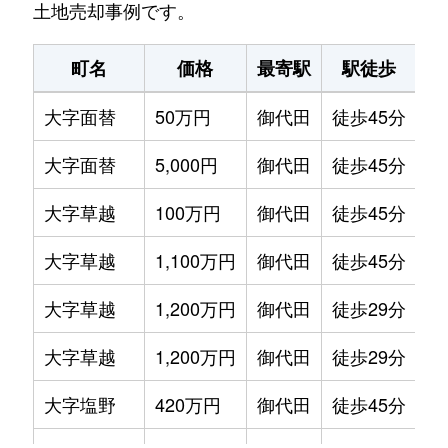
土地売却事例です。
町名
価格
最寄駅
駅徒歩
土
大字面替
50万円
御代田
徒歩45分
38
大字面替
5,000円
御代田
徒歩45分
28
大字草越
100万円
御代田
徒歩45分
33
大字草越
1,100万円
御代田
徒歩45分
84
大字草越
1,200万円
御代田
徒歩29分
49
大字草越
1,200万円
御代田
徒歩29分
45
大字塩野
420万円
御代田
徒歩45分
35