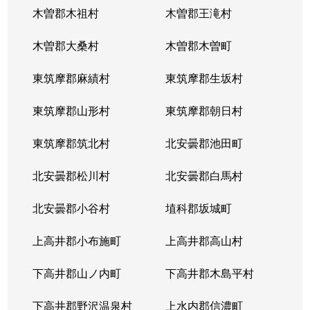
木曽郡木祖村
木曽郡王滝村
木曽郡大桑村
木曽郡木曽町
東筑摩郡麻績村
東筑摩郡生坂村
東筑摩郡山形村
東筑摩郡朝日村
東筑摩郡筑北村
北安曇郡池田町
北安曇郡松川村
北安曇郡白馬村
北安曇郡小谷村
埴科郡坂城町
上高井郡小布施町
上高井郡高山村
下高井郡山ノ内町
下高井郡木島平村
下高井郡野沢温泉村
上水内郡信濃町