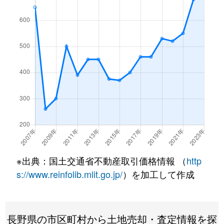
大字御代田
1,900万円
御代田
徒歩24分
78
大字御代田
760万円
御代田
徒歩45分
72
大字御代田
3,300万円
御代田
徒歩22分
20
大字御代田
1,500万円
御代田
徒歩29分
16
大字御代田
750万円
御代田
徒歩9分
28
大字御代田
900万円
御代田
徒歩17分
33
※出典：国土交通省不動産取引価格情報 （
http
s://www.reinfolib.mlit.go.jp/
）を加工して作成
長野県の市区町村から土地売却・査定情報を探