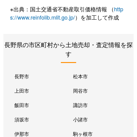
神明町
2,700万円
岡谷
徒歩29分
※出典：国土交通省不動産取引価格情報 （
http
神明町
680万円
岡谷
徒歩45分
s://www.reinfolib.mlit.go.jp/
）を加工して作成
神明町
240万円
岡谷
徒歩45分
長野県の市区町村から土地売却・査定情報を探
大栄町
500万円
岡谷
徒歩20分
す
塚間町
980万円
岡谷
徒歩19分
塚間町
1,300万円
岡谷
徒歩14分
長野市
松本市
天竜町
1,200万円
岡谷
徒歩4分
上田市
岡谷市
南宮
350万円
岡谷
徒歩28分
飯田市
諏訪市
東銀座
650万円
岡谷
徒歩45分
須坂市
小諸市
堀ノ内
980万円
岡谷
徒歩45分
伊那市
駒ヶ根市