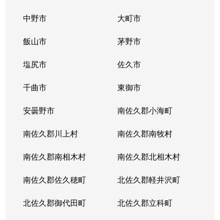
堀ノ内
900万円
下諏訪
徒歩29分
中野市
大町市
本町
1,100万円
岡谷
徒歩11分
飯山市
茅野市
湊
780万円
岡谷
徒歩45分
塩尻市
佐久市
湊
1,400万円
岡谷
徒歩45分
千曲市
東御市
湊
270万円
岡谷
徒歩16分
安曇野市
南佐久郡小海町
湊
300万円
岡谷
徒歩16分
南佐久郡川上村
南佐久郡南牧村
湊
南佐久郡南相木村
59万円
南佐久郡北相木村
岡谷
徒歩45分
南佐久郡佐久穂町
北佐久郡軽井沢町
若宮
1,700万円
岡谷
徒歩26分
北佐久郡御代田町
北佐久郡立科町
（大字なし）
900万円
岡谷
徒歩45分