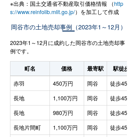
※出典：国土交通省不動産取引価格情報 （
http
s://www.reinfolib.mlit.go.jp/
）を加工して作成
岡谷市の土地売却事例（2023年1～12月）
2023年1～12月に成約した岡谷市の土地売却事
例です。
町名
価格
最寄駅
駅徒歩
赤羽
450万円
岡谷
徒歩45分
長地
1,100万円
岡谷
徒歩45分
長地
980万円
岡谷
徒歩45分
長地片間町
1,100万円
岡谷
徒歩45分