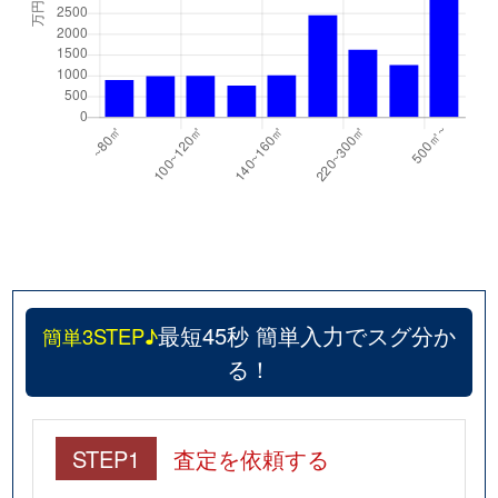
最短45秒 簡単入力でスグ分か
簡単3STEP♪
る！
STEP1
査定を依頼する