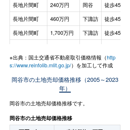
長地片間町
240万円
岡谷
徒歩45分
長地片間町
460万円
下諏訪
徒歩45分
長地片間町
1,700万円
下諏訪
徒歩45分
長地片間町
150万円
下諏訪
徒歩45分
※出典：国土交通省不動産取引価格情報（
http
長地片間町
6,900万円
下諏訪
徒歩45分
s://www.reinfolib.mlit.go.jp/
）を加工して作成
長地御所
560万円
岡谷
徒歩45分
岡谷市の土地売却価格推移（2005～2023
年）
長地御所
72万円
岡谷
徒歩45分
長地御所
800万円
下諏訪
徒歩45分
岡谷市の土地売却価格推移です。
長地御所
450万円
下諏訪
徒歩26分
岡谷市の土地売却価格推移