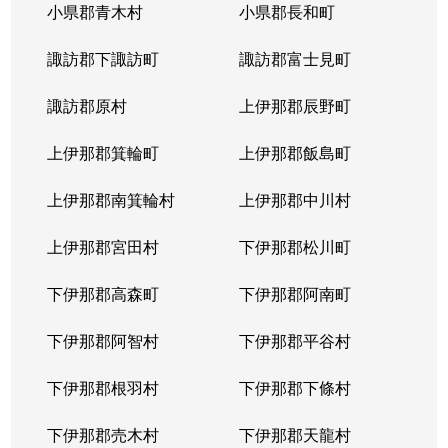
小県郡青木村
小県郡長和町
（大字なし）
29万円
岡谷
徒歩45分
諏訪郡下諏訪町
諏訪郡富士見町
諏訪郡原村
上伊那郡辰野町
上伊那郡箕輪町
上伊那郡飯島町
上伊那郡南箕輪村
上伊那郡中川村
上伊那郡宮田村
下伊那郡松川町
下伊那郡高森町
下伊那郡阿南町
下伊那郡阿智村
下伊那郡平谷村
下伊那郡根羽村
下伊那郡下條村
下伊那郡売木村
下伊那郡天龍村