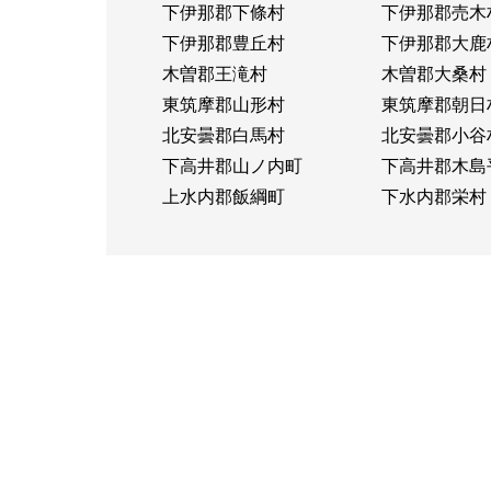
下伊那郡下條村
下伊那郡売木
下伊那郡豊丘村
下伊那郡大鹿
木曽郡王滝村
木曽郡大桑村
東筑摩郡山形村
東筑摩郡朝日
北安曇郡白馬村
北安曇郡小谷
下高井郡山ノ内町
下高井郡木島
上水内郡飯綱町
下水内郡栄村