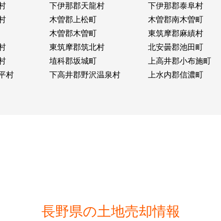
村
下伊那郡天龍村
下伊那郡泰阜村
村
木曽郡上松町
木曽郡南木曽町
木曽郡木曽町
東筑摩郡麻績村
村
東筑摩郡筑北村
北安曇郡池田町
村
埴科郡坂城町
上高井郡小布施町
平村
下高井郡野沢温泉村
上水内郡信濃町
長野県の土地売却情報