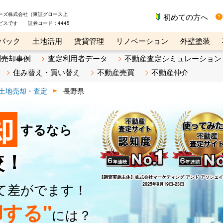
ーズ株式会社（東証グロース上
初めての方へ
ビスです 証券コード：4445
バック
土地活用
賃貸管理
リノベーション
外壁塗装
ライン講座
リビンマガジンBiz
不動産売却ご相談デスク
別売却事例
査定利用者データ
不動産査定シミュレーション
住み替え・買い替え
不動産売買
不動産仲介
土地売却・査定
長野県
却
するなら
較！
【調査実施主体】
株式会社マーケティング アンド アソシェ
て差がでます！
2025年9月19日-23日
する"
には？