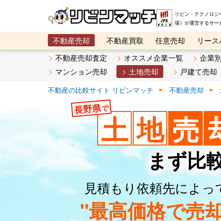
リビン・テクノロジ
場）が運営するサー
不動産売却
不動産買取
任意売却
リース
メタ住宅展示場
ベスト不動産カンパニー
オン
不動産売却査定
オススメ企業一覧
企業
マンション売却
土地売却
戸建て売却
不動産の比較サイト リビンマッチ
不動産売却
長野県
で
土
地
売
まず比
見積もり依頼先によっ
"最高価格で売却