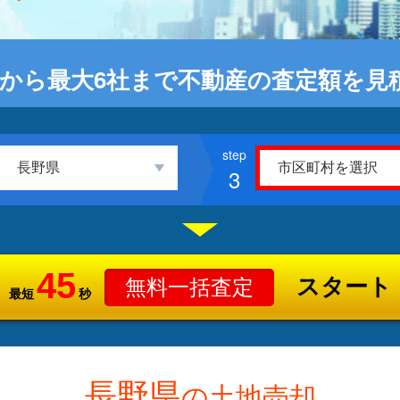
から最大6社まで不動産の査定額を見
3
45
スタート
無料一括査定
最短
秒
長野県
の土地売却