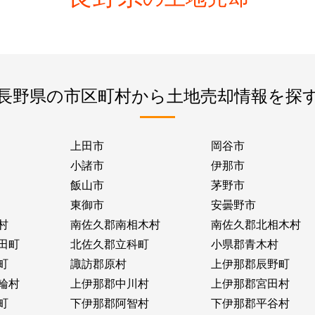
長野県の市区町村から土地売却情報を探
上田市
岡谷市
小諸市
伊那市
飯山市
茅野市
東御市
安曇野市
村
南佐久郡南相木村
南佐久郡北相木村
田町
北佐久郡立科町
小県郡青木村
町
諏訪郡原村
上伊那郡辰野町
輪村
上伊那郡中川村
上伊那郡宮田村
町
下伊那郡阿智村
下伊那郡平谷村