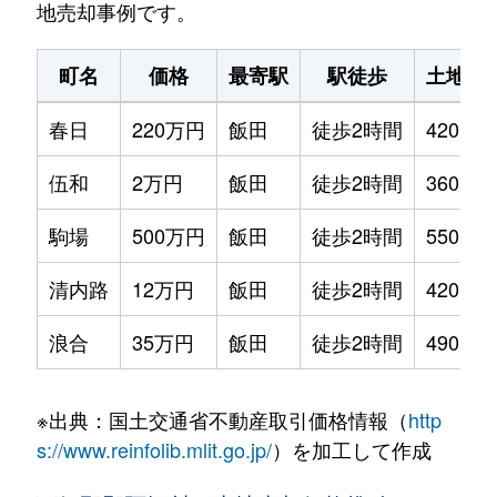
地売却事例です。
町名
価格
最寄駅
駅徒歩
土地面
春日
220万円
飯田
徒歩2時間
420m²
伍和
2万円
飯田
徒歩2時間
360m²
駒場
500万円
飯田
徒歩2時間
550m²
清内路
12万円
飯田
徒歩2時間
420m²
浪合
35万円
飯田
徒歩2時間
490m²
※出典：国土交通省不動産取引価格情報（
http
s://www.reinfolib.mlit.go.jp/
）を加工して作成