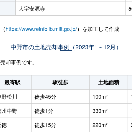
大字安源寺
 （
https://www.reinfolib.mlit.go.jp/
）を加工して作成
中野市の土地売却事例（2023年1～12月）
地売却事例です。
最寄駅
駅徒歩
土地面積
中野松川
徒歩45分
100m²
信州中野
徒歩1分
330m²
延徳
徒歩15分
220m²