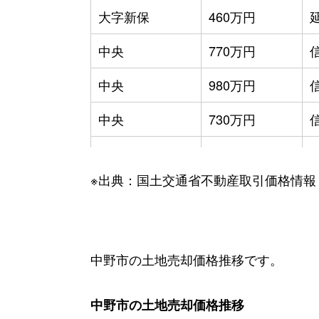
大字新保
460万円
中央
770万円
中央
980万円
中央
730万円
大字豊津
20万円
※出典：国土交通省不動産取引価格情報
大字永江
6万円
大字永江
240万円
大字中野
870万円
中野市の土地売却価格推移です。
大字中野
730万円
中野市の土地売却価格推移