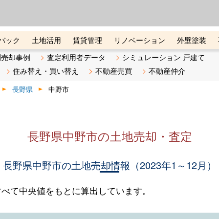
ーズ株式会社（東証グロース上
初めての方へ
ビスです 証券コード：4445
バック
土地活用
賃貸管理
リノベーション
外壁塗装
ライン講座
リビンマガジンBiz
不動産売却ご相談デスク
別売却事例
査定利用者データ
シミュレーション 戸建て
住み替え・買い替え
不動産売買
不動産仲介
長野県
中野市
長野県中野市の土地売却・査定
長野県中野市の土地売却情報（2023年1～12月）
すべて中央値をもとに算出しています。