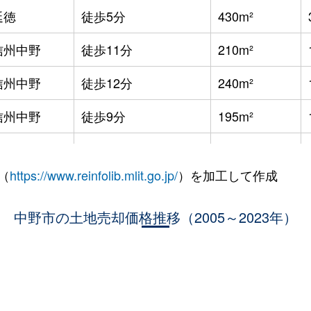
延徳
徒歩5分
430m²
信州中野
徒歩11分
210m²
信州中野
徒歩12分
240m²
信州中野
徒歩9分
195m²
替佐
徒歩3分
870m²
（
https://www.reinfolib.mlit.go.jp/
）を加工して作成
替佐
徒歩1時間45分
840m²
蓮
中野市の土地売却価格推移（2005～2023年）
徒歩1時間45分
1300m²
信州中野
徒歩24分
430m²
信州中野
徒歩15分
210m²