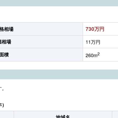
730万円
格相場
価相場
11万円
2
面積
260m
す。
年）
地域名