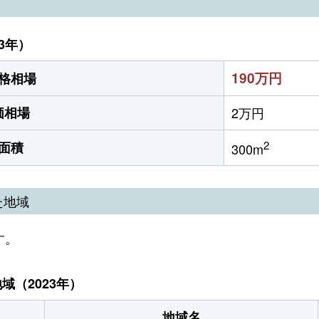
3年）
190万円
格相場
価相場
2万円
2
面積
300m
た地域
す。
（2023年）
地域名