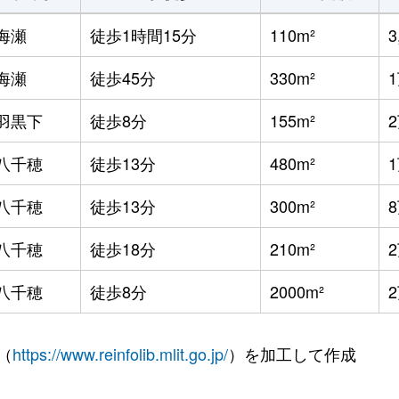
海瀬
徒歩1時間15分
110m²
3
海瀬
徒歩45分
330m²
羽黒下
徒歩8分
155m²
八千穂
徒歩13分
480m²
八千穂
徒歩13分
300m²
八千穂
徒歩18分
210m²
八千穂
徒歩8分
2000m²
（
https://www.reinfolib.mlit.go.jp/
）を加工して作成