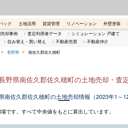
ーズ株式会社（東証グロース上
初めての方へ
ビスです 証券コード：4445
バック
土地活用
賃貸管理
リノベーション
外壁塗装
ライン講座
リビンマガジンBiz
不動産売却ご相談デスク
別売却事例
査定利用者データ
シミュレーション 戸建て
住み替え・買い替え
不動産売買
不動産仲介
長野県
南佐久郡佐久穂町
長野県南佐久郡佐久穂町の土地売却・査
県南佐久郡佐久穂町の土地売却情報（2023年1～1
相場です。すべて中央値をもとに算出しています。