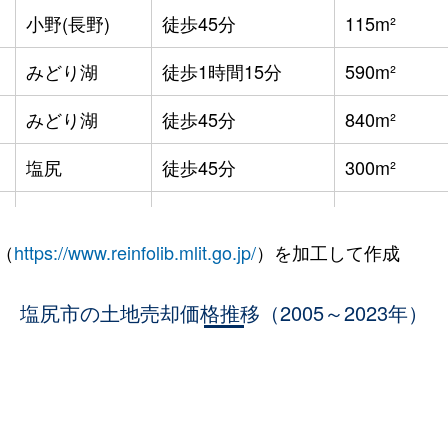
小野(長野)
徒歩45分
115m²
みどり湖
徒歩1時間15分
590m²
みどり湖
徒歩45分
840m²
塩尻
徒歩45分
300m²
みどり湖
徒歩12分
750m²
（
https://www.reinfolib.mlit.go.jp/
）を加工して作成
みどり湖
徒歩45分
350m²
塩尻市の土地売却価格推移（2005～2023年）
みどり湖
徒歩24分
200m²
みどり湖
徒歩15分
400m²
みどり湖
徒歩28分
230m²