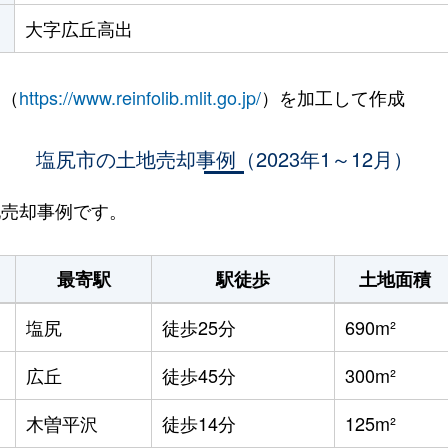
大字広丘高出
 （
https://www.reinfolib.mlit.go.jp/
）を加工して作成
塩尻市の土地売却事例（2023年1～12月）
地売却事例です。
最寄駅
駅徒歩
土地面積
塩尻
徒歩25分
690m²
広丘
徒歩45分
300m²
木曽平沢
徒歩14分
125m²