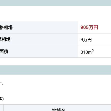
905万円
格相場
価相場
9万円
2
面積
310m
す。
年）
地域名