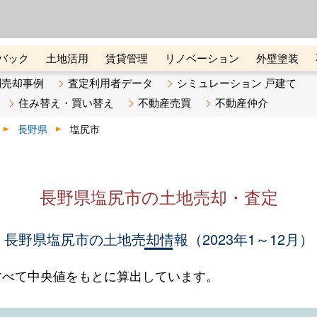
ーズ株式会社（東証グロース上
初めての方へ
ビスです 証券コード：4445
バック
土地活用
賃貸管理
リノベーション
外壁塗装
ライン講座
リビンマガジンBiz
不動産売却ご相談デスク
別売却事例
査定利用者データ
シミュレーション 戸建て
住み替え・買い替え
不動産売買
不動産仲介
長野県
塩尻市
長野県塩尻市の土地売却・査定
長野県塩尻市の土地売却情報（2023年1～12月）
すべて中央値をもとに算出しています。