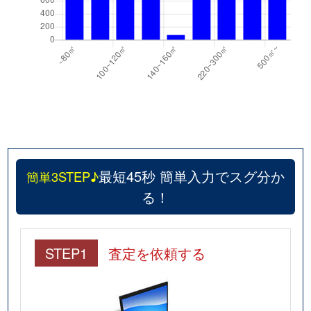
最短45秒 簡単入力でスグ分か
簡単3STEP♪
る！
STEP1
査定を依頼する