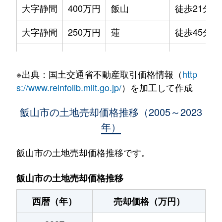
大字静間
400万円
飯山
徒歩21分
大字静間
250万円
蓮
徒歩45分
大字常郷
210万円
戸狩野沢温泉
徒歩19分
※出典：国土交通省不動産取引価格情報（
http
大字常郷
210万円
戸狩野沢温泉
徒歩18分
s://www.reinfolib.mlit.go.jp/
）を加工して作成
大字常盤
380万円
信濃平
徒歩12分
飯山市の土地売却価格推移（2005～2023
年）
大字豊田
23万円
戸狩野沢温泉
徒歩45分
大字豊田
64万円
戸狩野沢温泉
徒歩45分
飯山市の土地売却価格推移です。
大字豊田
17万円
戸狩野沢温泉
徒歩45分
飯山市の土地売却価格推移
大字豊田
310万円
戸狩野沢温泉
徒歩45分
西暦（年）
売却価格（万円）