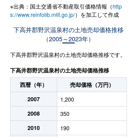
※出典：国土交通省不動産取引価格情報（
http
大字豊郷
600万円
戸狩野沢温泉
徒歩1時
s://www.reinfolib.mlit.go.jp/
）を加工して作成
大字七ケ巻
80万円
桑名川
徒歩45
下高井郡野沢温泉村の土地売却価格推移
（2005～2023年）
大字前坂
470万円
戸狩野沢温泉
徒歩1時
下高井郡野沢温泉村の土地売却価格推移です。
下高井郡野沢温泉村の土地売却価格推移
西暦（年）
売却価格（万円）
2007
1,200
2008
350
2010
190