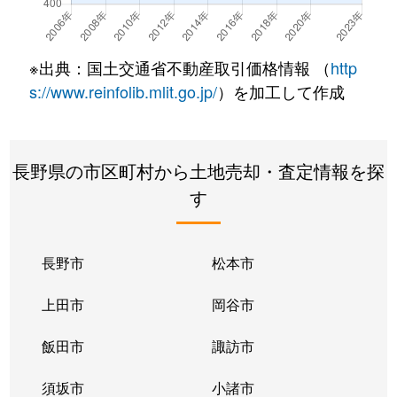
国分
920万円
信濃国分寺
徒歩9
古里
670万円
信濃国分寺
徒歩4
※出典：国土交通省不動産取引価格情報 （
http
腰越
730万円
大屋
徒歩2
s://www.reinfolib.mlit.go.jp/
）を加工して作成
腰越
710万円
大屋
徒歩2
長野県の市区町村から土地売却・査定情報を探
腰越
130万円
大屋
徒歩1
す
御所
1,400万円
三好町
徒歩7
小牧
300万円
信濃国分寺
徒歩2
長野市
松本市
小牧
670万円
城下(長野)
徒歩2
上田市
岡谷市
小牧
540万円
城下(長野)
徒歩2
飯田市
諏訪市
材木町
1,300万円
上田
徒歩1
須坂市
小諸市