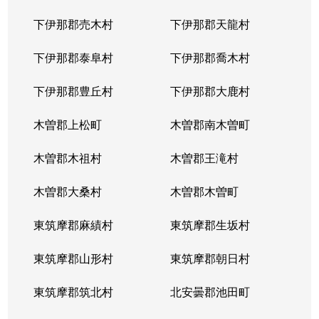
下丸子
580万円
大屋
徒歩4
下伊那郡売木村
下伊那郡天龍村
下丸子
450万円
大屋
徒歩4
下伊那郡泰阜村
下伊那郡喬木村
十人
790万円
塩田町
徒歩5
下伊那郡豊丘村
下伊那郡大鹿村
十人
570万円
中野(長野)
徒歩1
木曽郡上松町
木曽郡南木曽町
菅平高原
40万円
上田
徒歩2
木曽郡木祖村
木曽郡王滝村
菅平高原
1,000円
信濃国分寺
徒歩2
木曽郡大桑村
木曽郡木曽町
菅平高原
60万円
須坂
徒歩2
東筑摩郡麻績村
東筑摩郡生坂村
住吉
930万円
上田
徒歩4
東筑摩郡山形村
東筑摩郡朝日村
住吉
790万円
上田
徒歩4
東筑摩郡筑北村
北安曇郡池田町
住吉
850万円
上田
徒歩4