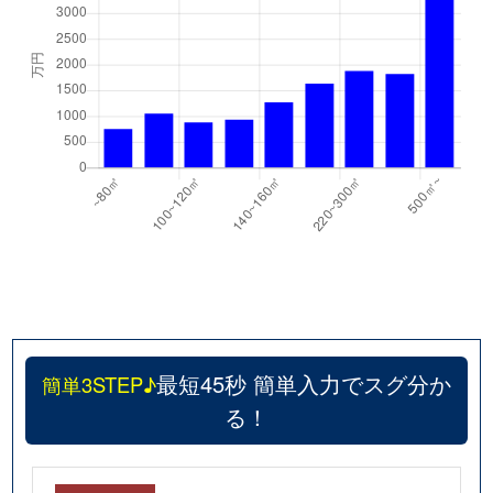
前山
680万円
中野(長野)
徒歩2
前山
730万円
中野(長野)
徒歩2
御嶽堂
120万円
信濃国分寺
徒歩1
緑が丘
990万円
上田
徒歩4
緑が丘
860万円
上田
徒歩4
緑が丘
1,000万円
上田
徒歩2
八木沢
26万円
八木沢
徒歩8
吉田
100万円
寺下
徒歩2
最短45秒 簡単入力でスグ分か
簡単3STEP♪
る！
芳田
640万円
大屋
徒歩4