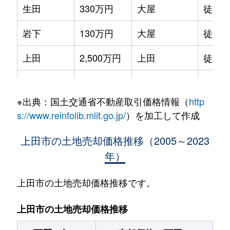
生田
330万円
大屋
徒歩2
岩下
130万円
大屋
徒歩1
上田
2,500万円
上田
徒歩4
上田
1,000万円
上田
徒歩2
※出典：国土交通省不動産取引価格情報（
http
上田
980万円
上田
徒歩4
s://www.reinfolib.mlit.go.jp/
）を加工して作成
上田
600万円
上田
徒歩4
上田市の土地売却価格推移（2005～2023
年）
上田
1,400万円
上田
徒歩2
上田
1,200万円
上田
徒歩2
上田市の土地売却価格推移です。
上田
3,000万円
上田
徒歩4
上田市の土地売却価格推移