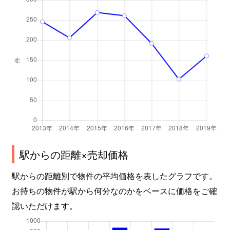
中丸子
260万円
大屋
徒歩4
中丸子
620万円
大屋
徒歩1
福田
500万円
上田原
徒歩2
福田
900万円
上田原
徒歩1
福田
140万円
寺下
徒歩2
福田
280万円
寺下
徒歩2
駅からの距離×売却価格
福田
430万円
寺下
徒歩2
駅からの距離別で物件の平均価格を表したグラフです。
福田
680万円
寺下
徒歩1
お持ちの物件が駅から何分なのかをベースに価格をご確
認いただけます。
富士山
46万円
下之郷
徒歩4