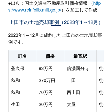
※出典：国土交通省不動産取引価格情報 （
http
s://www.reinfolib.mlit.go.jp/
）を加工して作成
上田市の土地売却事例（2023年1～12月）
2023年1～12月に成約した上田市の土地売却事
例です。
町名
価格
最寄駅
駅
蒼久保
83万円
信濃国分寺
徒歩1
秋和
270万円
上田
徒歩4
秋和
70万円
西上田
徒歩4
生田
20万円
大屋
徒歩4