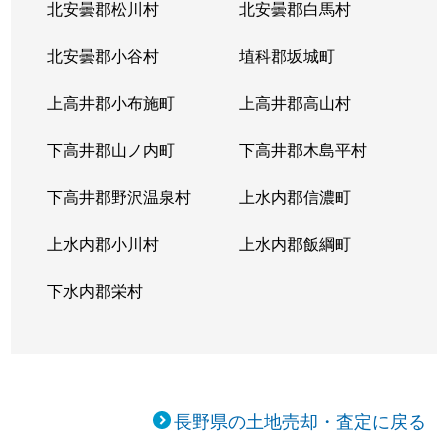
北安曇郡松川村
北安曇郡白馬村
住吉
950万円
信濃国分寺
徒歩4
北安曇郡小谷村
埴科郡坂城町
諏訪形
890万円
城下(長野)
徒歩4
上高井郡小布施町
上高井郡高山村
諏訪形
500万円
城下(長野)
徒歩1
下高井郡山ノ内町
下高井郡木島平村
武石上本入
50万円
大屋
徒歩2
下高井郡野沢温泉村
上水内郡信濃町
中央
7,300万円
上田
徒歩2
上水内郡小川村
上水内郡飯綱町
中央
250万円
上田
徒歩1
下水内郡栄村
中央
1,900万円
上田
徒歩1
中央
900万円
上田
徒歩1
中央
340万円
上田
徒歩1
長野県の土地売却・査定に戻る