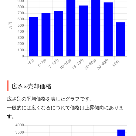
富士山
730万円
下之郷
徒歩2
踏入
1,500万円
上田
徒歩1
踏入
1,500万円
上田
徒歩1
本郷
97万円
神畑
徒歩8
本郷
1,500万円
神畑
徒歩8
本郷
650万円
神畑
徒歩9
広さ×売却価格
本郷
2,200万円
神畑
徒歩1
広さ別の平均価格を表したグラフです。
本郷
310万円
大学前(長野)
徒歩9
一般的には広くなるにつれて価格は上昇傾向にありま
す。
本郷
750万円
中塩田
徒歩9