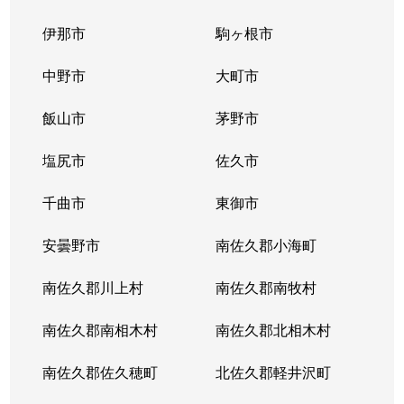
真田町長
60万円
上田
徒歩1
伊那市
駒ヶ根市
真田町傍陽
300万円
上田
徒歩2
中野市
大町市
真田町傍陽
130万円
大屋
徒歩2
飯山市
茅野市
真田町傍陽
20万円
大屋
徒歩2
塩尻市
佐久市
真田町本原
700万円
上田
徒歩1
千曲市
東御市
真田町本原
69万円
上田
徒歩1
安曇野市
南佐久郡小海町
真田町本原
南佐久郡川上村
800万円
南佐久郡南牧村
上田
徒歩1
南佐久郡南相木村
南佐久郡北相木村
真田町本原
100万円
上田
徒歩1
南佐久郡佐久穂町
北佐久郡軽井沢町
真田町本原
59万円
大屋
徒歩1