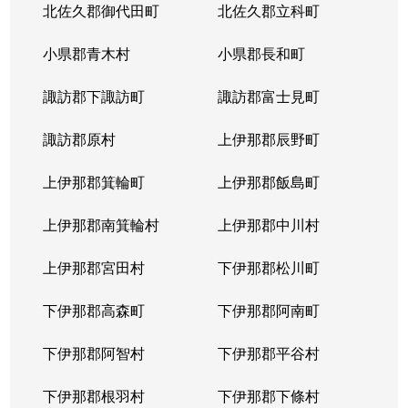
北佐久郡御代田町
北佐久郡立科町
塩川
530万円
大屋
徒歩1
小県郡青木村
小県郡長和町
下塩尻
1,400万円
西上田
徒歩8
諏訪郡下諏訪町
諏訪郡富士見町
下塩尻
1,600万円
西上田
徒歩2
諏訪郡原村
上伊那郡辰野町
下塩尻
700万円
西上田
徒歩9
上伊那郡箕輪町
上伊那郡飯島町
下塩尻
3,000万円
西上田
徒歩1
上伊那郡南箕輪村
上伊那郡中川村
下武石
120万円
大屋
徒歩2
上伊那郡宮田村
下伊那郡松川町
下武石
120万円
大屋
徒歩2
下伊那郡高森町
下伊那郡阿南町
下武石
180万円
大屋
徒歩2
下伊那郡阿智村
下伊那郡平谷村
下之条
380万円
上田原
徒歩9
下伊那郡根羽村
下伊那郡下條村