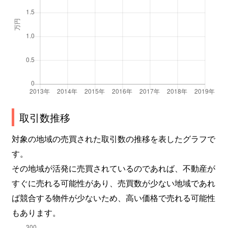
中野
680万円
中野(長野)
徒歩3
中之条
75万円
赤坂上
徒歩1
中之条
700万円
赤坂上
徒歩2
中之条
800万円
赤坂上
徒歩1
中之条
580万円
赤坂上
徒歩1
取引数推移
中之条
680万円
三好町
徒歩1
対象の地域の売買された取引数の推移を表したグラフで
中之条
1,200万円
三好町
徒歩8
す。
その地域が活発に売買されているのであれば、不動産が
中丸子
570万円
大屋
徒歩1
すぐに売れる可能性があり、売買数が少ない地域であれ
中丸子
57,000万円
大屋
徒歩1
ば競合する物件が少ないため、高い価格で売れる可能性
もあります。
中丸子
10万円
大屋
徒歩1