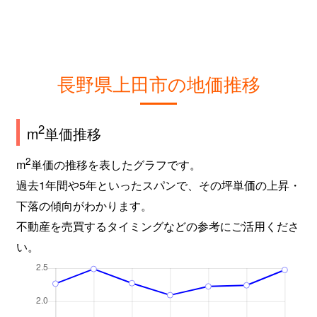
中央北
1,000万円
上田
徒歩2
中央東
940万円
上田
徒歩2
築地
長野県上田市の地価推移
450万円
寺下
徒歩4
天神
4,000万円
上田
徒歩2
2
m
単価推移
常田
5,400万円
上田
徒歩6
2
m
単価の推移を表したグラフです。
常田
1,500万円
上田
徒歩1
過去1年間や5年といったスパンで、その坪単価の上昇・
下落の傾向がわかります。
常磐城
830万円
上田
徒歩1
不動産を売買するタイミングなどの参考にご活用くださ
い。
長瀬
900万円
大屋
徒歩2
長瀬
620万円
大屋
徒歩4