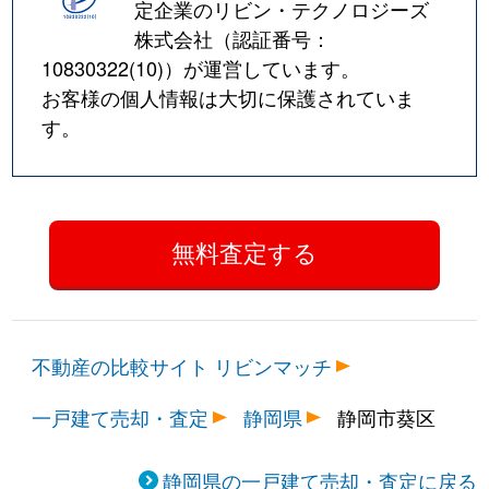
定企業のリビン・テクノロジーズ
弥勒
7,500万円
静岡
徒歩29分
株式会社（認証番号：
10830322(10)
）が運営しています。
谷津
450万円
静岡
徒歩1時間45
お客様の個人情報は大切に保護されていま
す。
柳町
1,500万円
静岡
徒歩45分
柳町
3,400万円
静岡
徒歩45分
与一
2,600万円
静岡
徒歩1時間15
与一
5,100万円
静岡
徒歩1時間15
与一
830万円
静岡
徒歩1時間15
不動産の比較サイト リビンマッチ
与一
2,200万円
静岡
徒歩1時間15
一戸建て売却・査定
静岡県
静岡市葵区
与一
2,300万円
静岡
徒歩1時間15
静岡県の一戸建て売却・査定に戻る