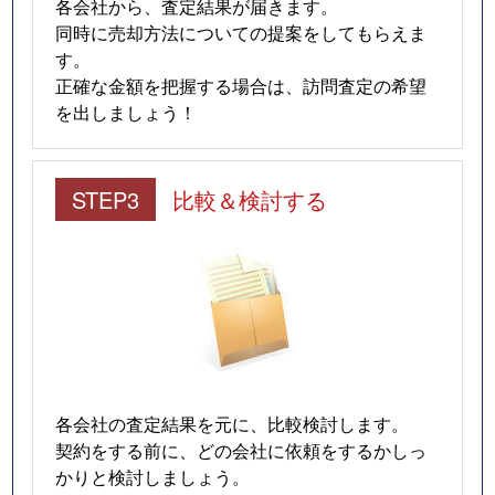
各会社から、査定結果が届きます。
西瀬名町
14,000万円
静岡
徒歩1時間15
同時に売却方法についての提案をしてもらえま
す。
西千代田町
30,000万円
静岡
徒歩45分
正確な金額を把握する場合は、訪問査定の希望
を出しましょう！
西千代田町
3,500万円
静岡
徒歩45分
西千代田町
5,400万円
静岡
徒歩45分
STEP3
比較＆検討する
西門町
35,000万円
静岡
徒歩11分
二番町
840万円
静岡
徒歩21分
羽鳥
880万円
静岡
徒歩1時間15
羽鳥
3,700万円
静岡
徒歩45分
各会社の査定結果を元に、比較検討します。
契約をする前に、どの会社に依頼をするかしっ
羽鳥
5,300万円
静岡
徒歩1時間15
かりと検討しましょう。