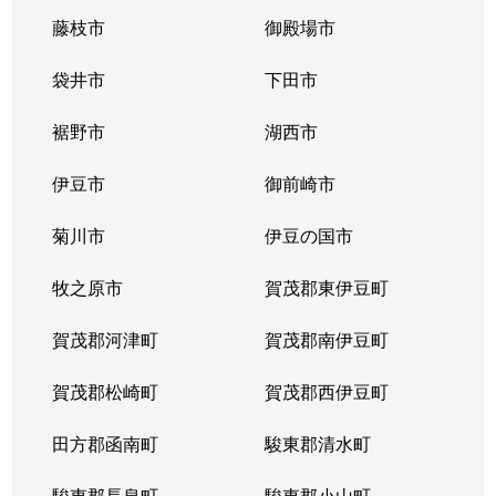
北安東
2,300万円
静岡
徒歩45分
藤枝市
御殿場市
北安東
2,300万円
静岡
徒歩45分
袋井市
下田市
北安東
2,900万円
静岡
徒歩45分
裾野市
湖西市
北安東
5,500万円
静岡
徒歩45分
伊豆市
御前崎市
北安東
5,300万円
静岡
徒歩45分
菊川市
伊豆の国市
沓谷
600万円
静岡
徒歩45分
牧之原市
賀茂郡東伊豆町
沓谷
6,200万円
静岡
徒歩28分
賀茂郡河津町
賀茂郡南伊豆町
沓谷
3,100万円
静岡
徒歩45分
賀茂郡松崎町
賀茂郡西伊豆町
沓谷
3,800万円
静岡
徒歩45分
田方郡函南町
駿東郡清水町
沓谷
1,800万円
静岡
徒歩45分
駿東郡長泉町
駿東郡小山町