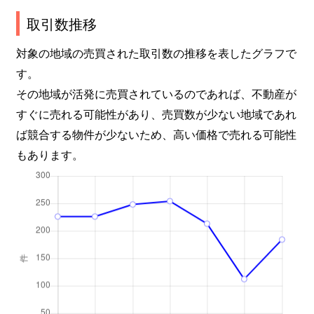
新通
4,600万円
静岡
徒歩20分
取引数推移
新通
5,700万円
静岡
徒歩20分
対象の地域の売買された取引数の推移を表したグラフで
す。
新富町
1,300万円
静岡
徒歩29分
その地域が活発に売買されているのであれば、不動産が
新富町
500万円
静岡
徒歩45分
すぐに売れる可能性があり、売買数が少ない地域であれ
ば競合する物件が少ないため、高い価格で売れる可能性
新富町
2,900万円
静岡
徒歩29分
もあります。
新間
4,400万円
静岡
徒歩1時間45
神明町
3,600万円
静岡
徒歩45分
住吉町
31,000万円
静岡
徒歩21分
駿府町
1,200万円
静岡
徒歩11分
瀬名
6,500万円
静岡
徒歩1時間45