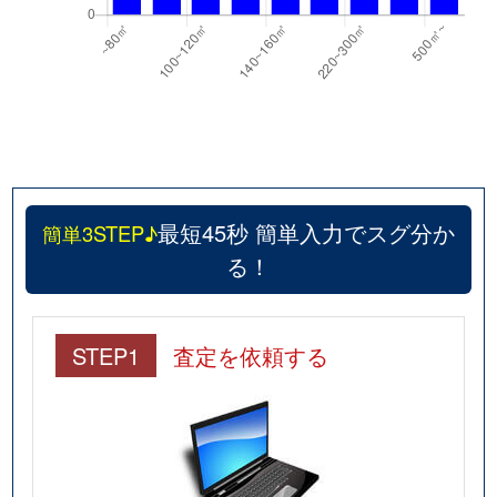
建穂
3,100万円
静岡
徒歩1時間15
岳美
3,000万円
静岡
徒歩1時間15
岳美
2,400万円
静岡
徒歩1時間15
田町
4,300万円
静岡
徒歩45分
千代田
2,200万円
静岡
徒歩45分
最短45秒 簡単入力でスグ分か
簡単3STEP♪
る！
千代田
2,500万円
静岡
徒歩45分
千代田
30,000万円
静岡
徒歩45分
STEP1
査定を依頼する
千代田
3,800万円
静岡
徒歩45分
伝馬町
10,000万円
静岡
徒歩6分
通車町
16,000万円
静岡
徒歩23分