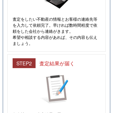
常磐町
26,000万円
静岡
徒歩7分
査定をしたい不動産の情報とお客様の連絡先等
巴町
19,000万円
静岡
徒歩24分
を入力して依頼完了。早ければ数時間程度で依
頼をした会社から連絡がきます。
巴町
1,100万円
静岡
徒歩25分
希望や相談する内容があれば、その内容も伝え
ましょう。
巴町
1,200万円
静岡
徒歩25分
長沼
4,700万円
東静岡
徒歩13分
STEP2
査定結果が届く
長沼
1,800万円
東静岡
徒歩11分
長沼
5,900万円
東静岡
徒歩15分
中ノ郷
30万円
静岡
徒歩1時間45
西草深町
15,000万円
静岡
徒歩21分