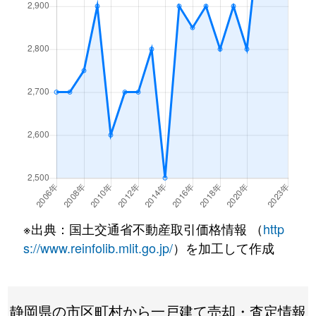
上足洗
4,300万円
静岡
徒歩45分
上足洗
3,700万円
静岡
徒歩45分
上足洗
4,500万円
静岡
徒歩45分
上足洗
4,400万円
静岡
徒歩45分
上足洗
7,000万円
静岡
徒歩45分
上伝馬
5,200万円
静岡
徒歩1時間15
※出典：国土交通省不動産取引価格情報 （
http
唐瀬
2,700万円
静岡
徒歩1時間15
s://www.reinfolib.mlit.go.jp/
）を加工して作成
唐瀬
3,400万円
静岡
徒歩1時間15
川合
2,800万円
静岡
徒歩1時間15
静岡県の市区町村から一戸建て売却・査定情報