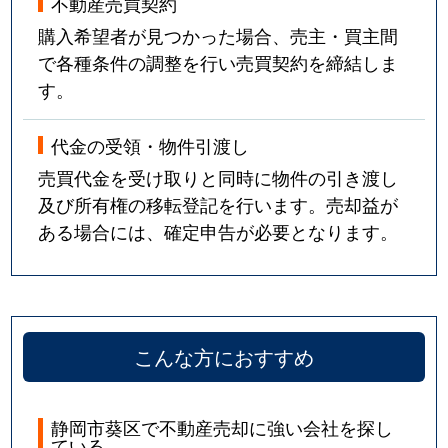
不動産売買契約
古庄
3,200万円
静岡
徒歩1時間15
購入希望者が見つかった場合、売主・買主間
で各種条件の調整を行い売買契約を締結しま
古庄
4,300万円
東静岡
徒歩18分
す。
古庄
6,000万円
東静岡
徒歩14分
代金の受領・物件引渡し
古庄
4,000万円
東静岡
徒歩20分
売買代金を受け取りと同時に物件の引き渡し
及び所有権の移転登記を行います。売却益が
古庄
1,100万円
東静岡
徒歩25分
ある場合には、確定申告が必要となります。
古庄
5,700万円
東静岡
徒歩21分
平和
800万円
静岡
徒歩45分
こんな方におすすめ
平和
9,000万円
静岡
徒歩45分
平和
800万円
静岡
徒歩45分
静岡市葵区で不動産売却に強い会社を探し
ている