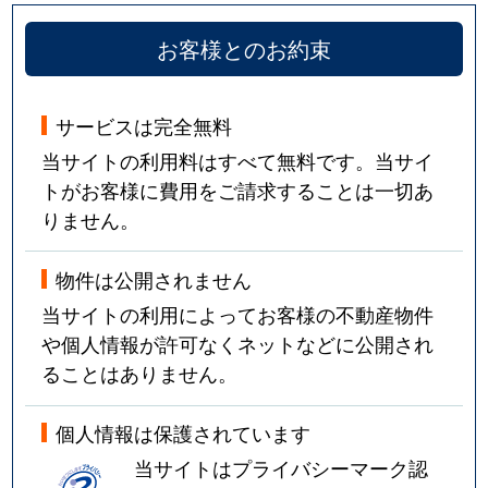
お客様とのお約束
松富
2,900万円
静岡
徒歩1時間15
松富
4,300万円
静岡
徒歩1時間15
サービスは完全無料
松富上組
3,200万円
静岡
徒歩1時間15
当サイトの利用料はすべて無料です。当サイ
トがお客様に費用をご請求することは一切あ
美川町
1,100万円
静岡
徒歩45分
りません。
緑町
5,500万円
静岡
徒歩45分
物件は公開されません
南沼上
6,400万円
静岡
徒歩1時間15
当サイトの利用によってお客様の不動産物件
や個人情報が許可なくネットなどに公開され
南沼上
860万円
静岡
徒歩1時間15
ることはありません。
南沼上
3,700万円
静岡
徒歩1時間15
個人情報は保護されています
当サイトはプライバシーマーク認
宮ヶ崎町
1,800万円
静岡
徒歩25分