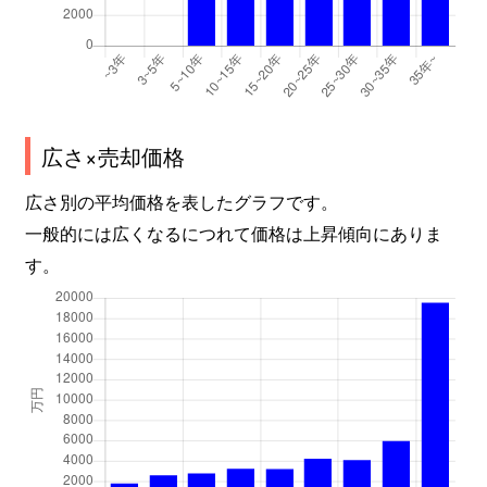
瀬名川
3,700万円
静岡
徒歩1時間15
瀬名川
950万円
静岡
徒歩1時間15
瀬名川
11,000万円
静岡
徒歩1時間15
広さ×売却価格
瀬名中央
2,600万円
静岡
徒歩1時間15
広さ別の平均価格を表したグラフです。
一般的には広くなるにつれて価格は上昇傾向にありま
瀬名中央
4,100万円
静岡
徒歩1時間15
す。
千代
3,000万円
静岡
徒歩45分
千代
2,000万円
静岡
徒歩1時間15
鷹匠
35,000万円
静岡
徒歩10分
鷹匠
3,500万円
静岡
徒歩11分