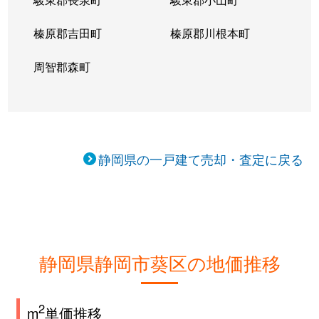
呉服町
9,300万円
静岡
徒歩8分
榛原郡吉田町
榛原郡川根本町
幸町
周智郡森町
5,100万円
静岡
徒歩45分
栄町
18,000万円
静岡
徒歩3分
坂ノ上
230万円
静岡
徒歩2時間
静岡県の一戸建て売却・査定に戻る
桜町
1,700万円
静岡
徒歩45分
慈悲尾
1,500万円
静岡
徒歩1時間15
下
10万円
静岡
徒歩2時間
静岡県静岡市葵区の地価推移
城東町
3,200万円
静岡
徒歩23分
城東町
9,500万円
静岡
徒歩26分
2
m
単価推移