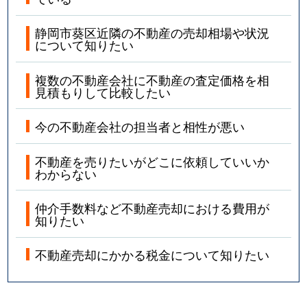
平和
3,100万円
静岡
徒歩45分
静岡市葵区近隣の不動産の売却相場や状況
平和
2,800万円
静岡
徒歩45分
について知りたい
平和
2,900万円
静岡
徒歩45分
複数の不動産会社に不動産の査定価格を相
見積もりして比較したい
平和
4,200万円
静岡
徒歩45分
今の不動産会社の担当者と相性が悪い
平和
2,800万円
静岡
徒歩45分
不動産を売りたいがどこに依頼していいか
わからない
平和
5,100万円
静岡
徒歩45分
仲介手数料など不動産売却における費用が
本通
10,000万円
静岡
徒歩22分
知りたい
牧ヶ谷
110万円
静岡
徒歩1時間15
不動産売却にかかる税金について知りたい
牧ヶ谷
3,800万円
静岡
徒歩1時間15
松富
2,600万円
静岡
徒歩1時間15