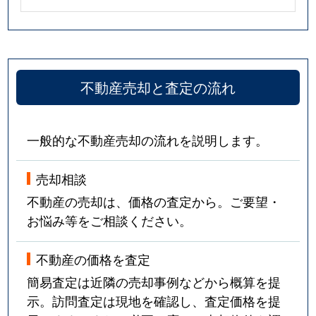
羽鳥
3,400万円
静岡
徒歩1時間15
羽鳥
800万円
静岡
徒歩1時間15
羽鳥
1,200万円
静岡
徒歩1時間15
不動産売却と査定の流れ
羽鳥
5,000万円
静岡
徒歩1時間15
一般的な不動産売却の流れを説明します。
羽鳥
1,400万円
静岡
徒歩45分
売却相談
羽鳥
200万円
静岡
徒歩45分
不動産の売却は、価格の査定から。ご要望・
羽鳥
2,600万円
静岡
徒歩45分
お悩み等をご相談ください。
羽鳥
5,300万円
静岡
徒歩1時間15
不動産の価格を査定
羽鳥本町
350万円
静岡
徒歩1時間15
簡易査定は近隣の売却事例などから概算を提
示。訪問査定は現地を確認し、査定価格を提
東
3,000万円
静岡
徒歩1時間45