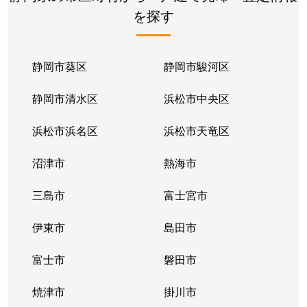
を探す
川合
3,200万円
静岡
徒歩1時間15
川合
3,100万円
静岡
徒歩1時間15
静岡市葵区
静岡市駿河区
川合
5,600万円
静岡
徒歩1時間15
静岡市清水区
浜松市中央区
川合
1,500万円
静岡
徒歩1時間15
浜松市浜名区
浜松市天竜区
川辺町
2,700万円
静岡
徒歩13分
沼津市
熱海市
北
300万円
静岡
徒歩1時間45
三島市
富士宮市
北
900万円
静岡
徒歩1時間45
伊東市
島田市
北安東
2,500万円
静岡
徒歩45分
富士市
磐田市
北安東
6,200万円
静岡
徒歩45分
焼津市
掛川市