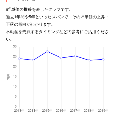
昭府
9,100万円
静岡
徒歩45分
2
m
単価の推移を表したグラフです。
過去1年間や5年といったスパンで、その坪単価の上昇・
昭府
2,700万円
静岡
徒歩45分
下落の傾向がわかります。
不動産を売買するタイミングなどの参考にご活用くださ
昭府
2,200万円
静岡
徒歩45分
い。
城北
1,200万円
静岡
徒歩45分
城北
2,700万円
静岡
徒歩45分
新伝馬
1,600万円
静岡
徒歩45分
新伝馬
860万円
静岡
徒歩45分
新伝馬
4,000万円
静岡
徒歩45分
新伝馬
9,700万円
静岡
徒歩45分