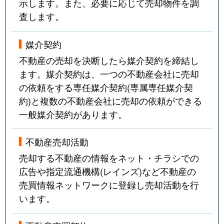
示します。また、必要に応じて売却物件を調
査します。
東
2,600万円
静岡
徒歩1時間45
媒介契約
東草深町
1,500万円
静岡
徒歩21分
不動産の売却を決断したら媒介契約を締結し
東瀬名町
2,600万円
静岡
徒歩1時間15
ます。媒介契約は、一つの不動産会社に売却
の依頼をする専任媒介契約(専属専任媒介契
東瀬名町
2,500万円
静岡
徒歩1時間15
約)と複数の不動産会社に売却の依頼ができる
一般媒介契約があります。
東千代田
38,000万円
静岡
徒歩45分
不動産売却活動
人宿町
900万円
静岡
徒歩13分
売却する不動産の情報をネット・チラシでの
人宿町
9,200万円
静岡
徒歩15分
広告や指定流通機構(レインズ)など不動産の
売買情報ネットワークに登録し売却活動を行
富士見町
7,500万円
静岡
徒歩15分
います。
双葉町
3,800万円
静岡
徒歩20分