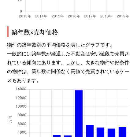
瀬名
19,000万円
静岡
徒歩1時間45
瀬名
1,700万円
静岡
徒歩1時間15
築年数×売却価格
瀬名
4,000万円
静岡
徒歩1時間45
物件の築年数別の平均価格を表したグラフです。
一般的には築年数が経過した不動産は安い値段で売買さ
瀬名
2,600万円
静岡
徒歩1時間45
れている傾向にあります。しかし、大きな物件や好条件
の物件は、築年数に関係なく高値で売買されているケー
瀬名
7,700万円
静岡
徒歩1時間15
スもあります。
瀬名
2,900万円
静岡
徒歩1時間15
瀬名
1,700万円
静岡
徒歩1時間15
瀬名川
550万円
静岡
徒歩1時間15
瀬名川
1,500万円
静岡
徒歩1時間15