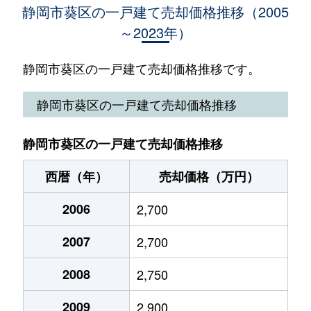
静岡市葵区の一戸建て売却価格推移（2005
～2023年）
安東
4,500万円
静岡
徒歩45分
安東
5,600万円
静岡
徒歩45分
静岡市葵区の一戸建て売却価格推移です。
一番町
350万円
静岡
徒歩23分
静岡市葵区の一戸建て売却価格推移
牛妻
710万円
静岡
徒歩2時間
静岡市葵区の一戸建て売却価格推移
牛妻
2,900万円
静岡
徒歩2時間
西暦（年）
売却価格（万円）
内牧
1,300万円
静岡
徒歩1時間45
2006
2,700
梅ヶ島
300万円
静岡
徒歩2時間
2007
2,700
遠藤新田
1,600万円
静岡
徒歩1時間45
2008
2,750
追手町
5,300万円
静岡
徒歩12分
2009
2,900