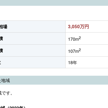
3,050万円
相場
2
積
170m
2
積
107m
数
18年
た地域
域です。
（2023年）