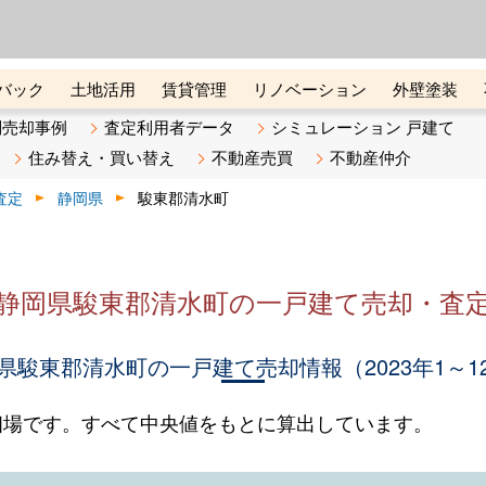
ーズ株式会社（東証グロース上
初めての方へ
ビスです 証券コード：4445
バック
土地活用
賃貸管理
リノベーション
外壁塗装
ライン講座
リビンマガジンBiz
不動産売却ご相談デスク
別売却事例
査定利用者データ
シミュレーション 戸建て
住み替え・買い替え
不動産売買
不動産仲介
査定
静岡県
駿東郡清水町
静岡県駿東郡清水町の一戸建て売却・査
県駿東郡清水町の一戸建て売却情報（2023年1～1
相場です。すべて中央値をもとに算出しています。