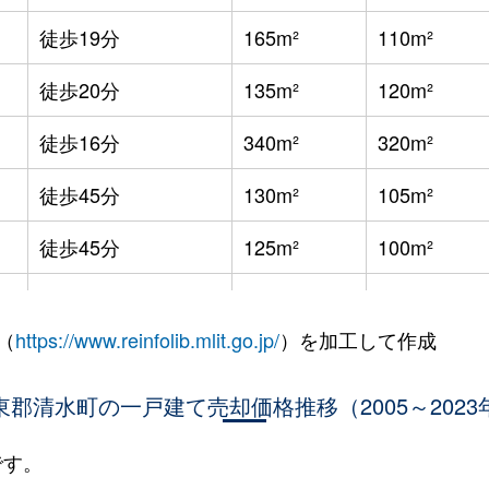
徒歩19分
165m²
110m²
徒歩20分
135m²
120m²
徒歩16分
340m²
320m²
徒歩45分
130m²
105m²
徒歩45分
125m²
100m²
徒歩26分
180m²
130m²
（
https://www.reinfolib.mlit.go.jp/
）を加工して作成
徒歩45分
250m²
140m²
東郡清水町の一戸建て売却価格推移（2005～2023
徒歩45分
330m²
330m²
徒歩1時間15分
940m²
910m²
です。