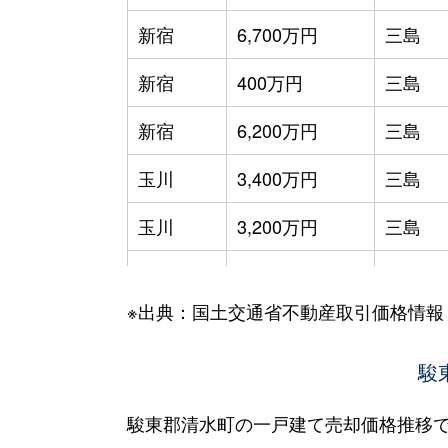
新宿
6,700万円
三島
新宿
400万円
三島
新宿
6,200万円
三島
玉川
3,400万円
三島
玉川
3,200万円
三島
玉川
3,900万円
三島
※出典：国土交通省不動産取引価格情報
堂庭
2,500万円
三島
堂庭
4,500万円
三島
駿
徳倉
6,800万円
沼津
駿東郡清水町の一戸建て売却価格推移