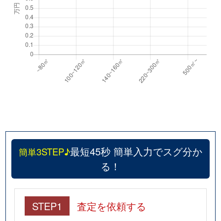
最短45秒 簡単入力でスグ分か
簡単3STEP♪
る！
STEP1
査定を依頼する