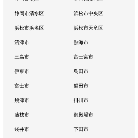
御宿
4,100万円
岩波
徒歩19分
静岡市清水区
浜松市中央区
御宿
4,800万円
岩波
徒歩19分
浜松市浜名区
浜松市天竜区
水窪
6,100万円
長泉なめり
徒歩16分
沼津市
熱海市
三島市
富士宮市
伊東市
島田市
富士市
磐田市
焼津市
掛川市
藤枝市
御殿場市
袋井市
下田市