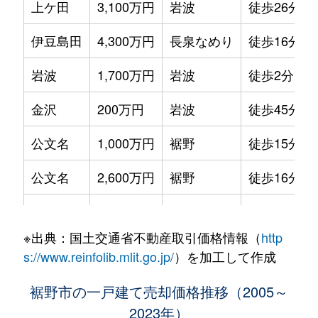
上ケ田
3,100万円
岩波
徒歩26分
伊豆島田
4,300万円
長泉なめり
徒歩16分
岩波
1,700万円
岩波
徒歩2分
金沢
200万円
岩波
徒歩45分
公文名
1,000万円
裾野
徒歩15分
公文名
2,600万円
裾野
徒歩16分
佐野
300万円
裾野
徒歩15分
※出典：国土交通省不動産取引価格情報（
http
佐野
2,800万円
裾野
徒歩12分
s://www.reinfolib.mlit.go.jp/
）を加工して作成
佐野
530万円
裾野
徒歩16分
裾野市の一戸建て売却価格推移（2005～
2023年）
佐野
3,200万円
裾野
徒歩9分