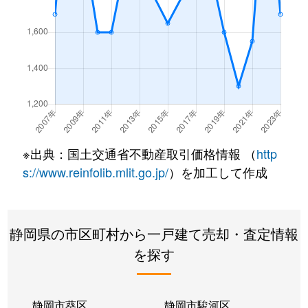
平松
510万円
裾野
徒歩1分
平松
2,300万円
裾野
徒歩4分
二ツ屋
3,500万円
裾野
徒歩14分
二ツ屋
4,000万円
裾野
徒歩14分
※出典：国土交通省不動産取引価格情報 （
http
御宿
2,600万円
岩波
徒歩14分
s://www.reinfolib.mlit.go.jp/
）を加工して作成
御宿
1,700万円
岩波
徒歩20分
御宿
4,100万円
岩波
徒歩19分
静岡県の市区町村から一戸建て売却・査定情報
を探す
御宿
3,200万円
岩波
徒歩14分
御宿
4,800万円
岩波
徒歩7分
静岡市葵区
静岡市駿河区