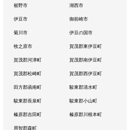
裾野市
湖西市
伊豆市
御前崎市
菊川市
伊豆の国市
牧之原市
賀茂郡東伊豆町
賀茂郡河津町
賀茂郡南伊豆町
賀茂郡松崎町
賀茂郡西伊豆町
田方郡函南町
駿東郡清水町
駿東郡長泉町
駿東郡小山町
榛原郡吉田町
榛原郡川根本町
周智郡森町