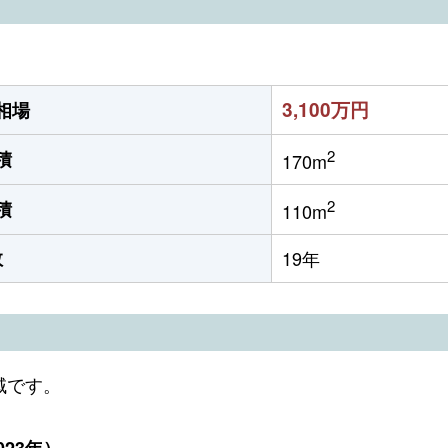
3,100万円
相場
2
積
170m
2
積
110m
数
19年
域です。
23年）