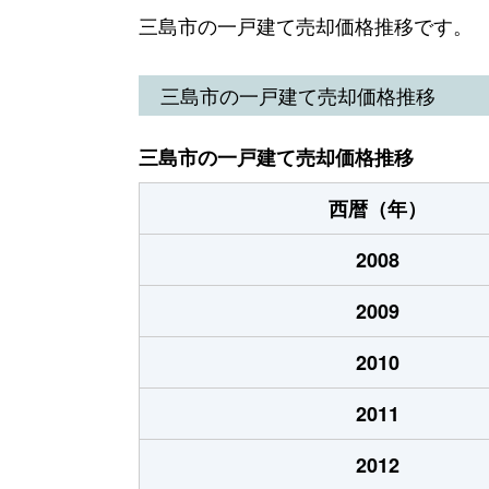
加茂
1,900万円
三島市の一戸建て売却価格推移です。
加屋町
400万円
三島市の一戸建て売却価格推移
加屋町
980万円
三島市の一戸建て売却価格推移
川原ケ谷
4,000万円
西暦（年）
清住町
14,000万円
2008
幸原町
2,800万円
2009
幸原町
20,000万円
2010
寿町
18,000万円
2011
寿町
3,600万円
2012