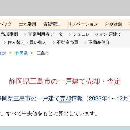
ーズ株式会社（東証グロース上
初めての方へ
ビスです 証券コード：4445
バック
土地活用
賃貸管理
リノベーション
外壁塗装
ライン講座
リビンマガジンBiz
不動産売却ご相談デスク
別売却事例
査定利用者データ
シミュレーション 戸建て
住み替え・買い替え
不動産売買
不動産仲介
査定
静岡県
三島市
静岡県三島市の一戸建て売却・査定
静岡県三島市の一戸建て売却情報（2023年1～12月
す。すべて中央値をもとに算出しています。