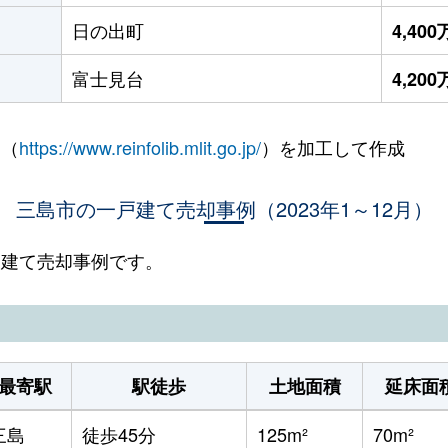
日の出町
4,40
富士見台
4,20
 （
https://www.reinfolib.mlit.go.jp/
）を加工して作成
三島市の一戸建て売却事例（2023年1～12月）
一戸建て売却事例です。
最寄駅
駅徒歩
土地面積
延床面
三島
徒歩45分
125m²
70m²