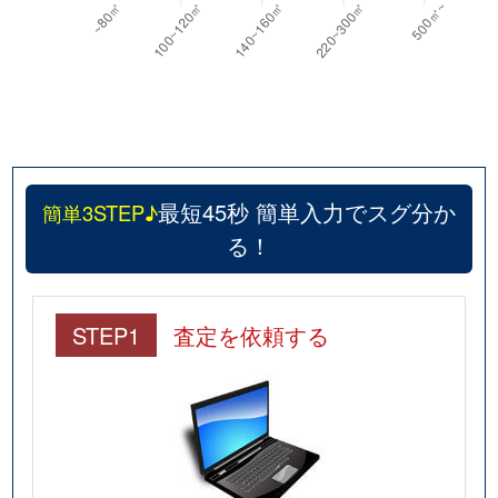
最短45秒 簡単入力でスグ分か
簡単3STEP♪
る！
STEP1
査定を依頼する