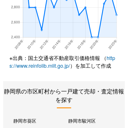
新橋
4,500万円
御殿場
徒歩11分
新橋
4,500万円
御殿場
徒歩5分
新橋
1,100万円
御殿場
徒歩5分
新橋
8,000万円
御殿場
徒歩1分
※出典：国土交通省不動産取引価格情報 （
http
新橋
1,100万円
御殿場
徒歩15分
s://www.reinfolib.mlit.go.jp/
）を加工して作成
西田中
2,500万円
御殿場
徒歩29分
二の岡
4,600万円
御殿場
徒歩23分
静岡県の市区町村から一戸建て売却・査定情報
を探す
二枚橋
2,800万円
御殿場
徒歩11分
二枚橋
1,400万円
御殿場
徒歩25分
静岡市葵区
静岡市駿河区