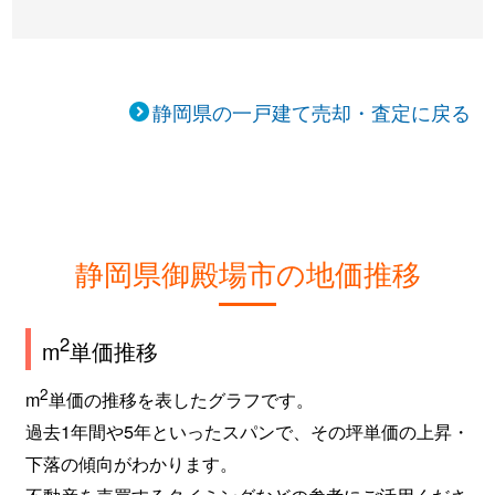
北久原
1,500万円
御殿場
徒歩45分
保土沢
1,500万円
御殿場
徒歩45分
静岡県の一戸建て売却・査定に戻る
保土沢
400万円
南御殿場
徒歩45分
保土沢
1,600万円
南御殿場
徒歩45分
静岡県御殿場市の地価推移
2
m
単価推移
2
m
単価の推移を表したグラフです。
過去1年間や5年といったスパンで、その坪単価の上昇・
下落の傾向がわかります。
不動産を売買するタイミングなどの参考にご活用くださ