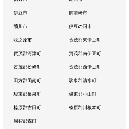
東田中
150万円
御殿場
徒歩21分
伊豆市
御前崎市
東田中
30万円
御殿場
徒歩23分
菊川市
伊豆の国市
東田中
1,700万円
御殿場
徒歩45分
牧之原市
賀茂郡東伊豆町
東田中
7,000万円
御殿場
徒歩24分
賀茂郡河津町
賀茂郡南伊豆町
東田中
4,800万円
御殿場
徒歩24分
賀茂郡松崎町
賀茂郡西伊豆町
東山
1,100万円
御殿場
徒歩45分
田方郡函南町
駿東郡清水町
深沢
5,100万円
御殿場
徒歩45分
駿東郡長泉町
駿東郡小山町
北久原
3,100万円
御殿場
徒歩45分
榛原郡吉田町
榛原郡川根本町
北久原
2,800万円
御殿場
徒歩25分
周智郡森町