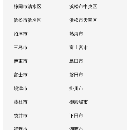
萩原
3,300万円
御殿場
徒歩19分
静岡市清水区
浜松市中央区
萩原
300万円
御殿場
徒歩24分
浜松市浜名区
浜松市天竜区
萩原
2,300万円
御殿場
徒歩13分
沼津市
熱海市
萩原
2,700万円
御殿場
徒歩15分
三島市
富士宮市
萩原
350万円
御殿場
徒歩20分
伊東市
島田市
萩原
2,500万円
御殿場
徒歩10分
富士市
磐田市
萩原
3,000万円
御殿場
徒歩6分
焼津市
掛川市
萩原
1,600万円
御殿場
徒歩45分
藤枝市
御殿場市
萩原
4,300万円
御殿場
徒歩45分
袋井市
下田市
東田中
2,700万円
足柄(静岡)
徒歩45分
裾野市
湖西市