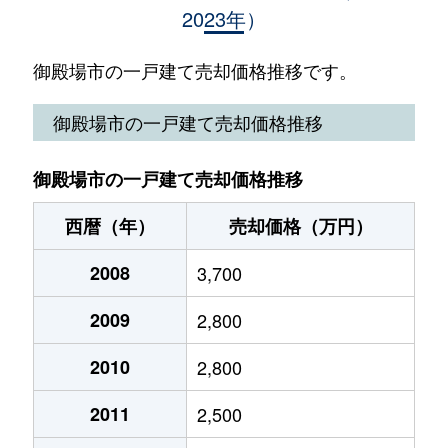
2023年）
川島田
4,700万円
御殿場
徒歩16分
川島田
5,800万円
御殿場
徒歩16分
御殿場市の一戸建て売却価格推移です。
茱萸沢
3,700万円
御殿場
徒歩10分
御殿場市の一戸建て売却価格推移
茱萸沢
600万円
御殿場
徒歩45分
御殿場市の一戸建て売却価格推移
茱萸沢
4,100万円
御殿場
徒歩10分
西暦（年）
売却価格（万円）
神山
300万円
岩波
徒歩12分
2008
3,700
神山
1,100万円
岩波
徒歩9分
2009
2,800
神山平
1,800万円
富士岡
徒歩25分
2010
2,800
御殿場
4,100万円
御殿場
徒歩24分
2011
2,500