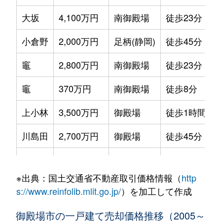
大坂
4,100万円
南御殿場
徒歩23分
小倉野
2,000万円
足柄(静岡)
徒歩45分
竈
2,800万円
南御殿場
徒歩23分
竈
370万円
南御殿場
徒歩8分
上小林
3,500万円
御殿場
徒歩1時間15
川島田
2,700万円
御殿場
徒歩45分
川島田
2,700万円
御殿場
徒歩45分
※出典：国土交通省不動産取引価格情報（
http
川島田
2,600万円
御殿場
徒歩15分
s://www.reinfolib.mlit.go.jp/
）を加工して作成
川島田
1,100万円
御殿場
徒歩11分
御殿場市の一戸建て売却価格推移（2005～