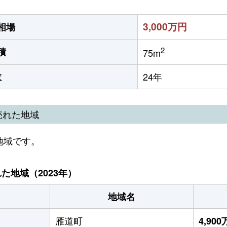
3,000万円
相場
2
積
75m
数
24年
売れた地域
地域です。
地域（2023年）
地域名
雁道町
4,90