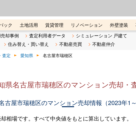
ーズ株式会社（東証グロース上
初めての方へ
ビスです 証券コード：4445
バック
土地活用
賃貸管理
リノベーション
外壁塗装
ライン講座
リビンマガジンBiz
不動産売却ご相談デスク
別売却事例
査定利用者データ
シミュレーション 戸建て
住み替え・買い替え
不動産売買
不動産仲介
・査定
愛知県
名古屋市瑞穂区
知県名古屋市瑞穂区のマンション売却・
名古屋市瑞穂区のマンション売却情報（2023年1～
売却相場です。すべて中央値をもとに算出しています。