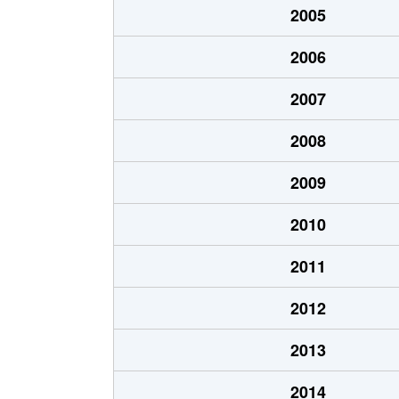
2005
新開町
700万円
堀田(名鉄)
2006
大喜新町
3,600万円
神宮前
2007
竹田町
2,800万円
桜山
2008
田辺通
2,500万円
総合リハ
2009
田辺通
1,000万円
総合リハ
2010
土市町
830万円
妙音通
2011
豊岡通
2,200万円
瑞穂運動
2012
豊岡通
2,300万円
瑞穂運動
2013
中根町
1,300万円
瑞穂運動
2014