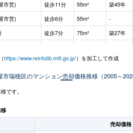
屋市営)
徒歩11分
55m²
築45年
屋市営)
徒歩6分
55m²
-
所
徒歩7分
75m²
築27年
徒歩3分
80m²
築19年
（
https://www.reinfolib.mlit.go.jp/
）を加工して作成
徒歩14分
90m²
築4年
屋市瑞穂区のマンション売却価格推移（2005～202
徒歩12分
85m²
築15年
場東
徒歩10分
80m²
築38年
推移です。
所
徒歩6分
15m²
築35年
推移
徒歩8分
75m²
築45年
売却価格
徒歩8分
55m²
築2年