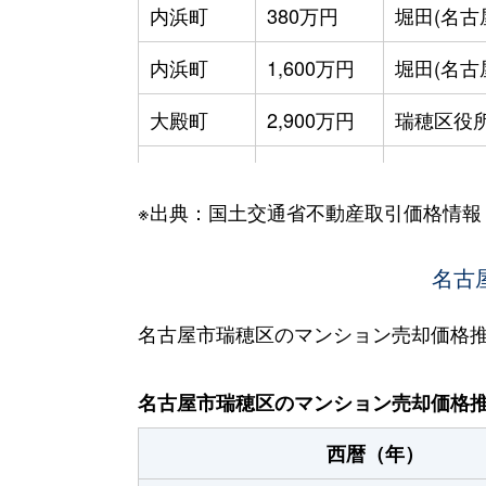
内浜町
380万円
堀田(名古
内浜町
1,600万円
堀田(名古
大殿町
2,900万円
瑞穂区役
川澄町
4,000万円
桜山
※出典：国土交通省不動産取引価格情報
雁道町
4,900万円
桜山
軍水町
4,000万円
新瑞橋
名古
汐路町
2,100万円
瑞穂運動
名古屋市瑞穂区のマンション売却価格
汐路町
350万円
瑞穂区役
名古屋市瑞穂区のマンション売却価格
新開町
1,500万円
堀田(名鉄)
西暦（年）
新開町
3,200万円
堀田(名鉄)