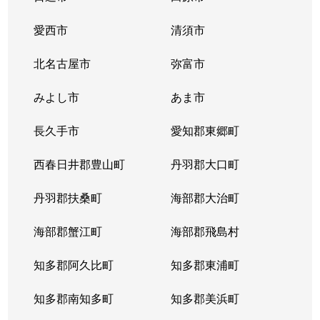
愛西市
清須市
北名古屋市
弥富市
みよし市
あま市
長久手市
愛知郡東郷町
西春日井郡豊山町
丹羽郡大口町
丹羽郡扶桑町
海部郡大治町
海部郡蟹江町
海部郡飛島村
知多郡阿久比町
知多郡東浦町
知多郡南知多町
知多郡美浜町