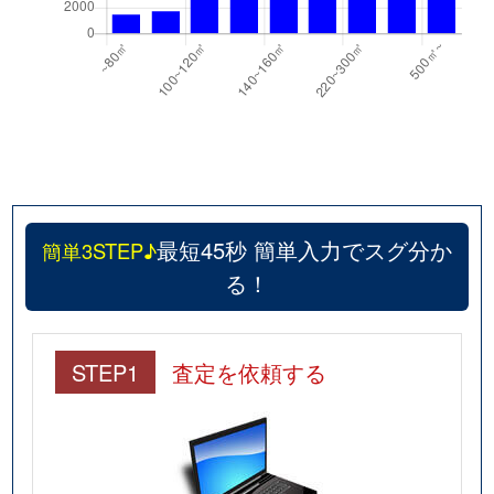
最短45秒 簡単入力でスグ分か
簡単3STEP♪
る！
STEP1
査定を依頼する