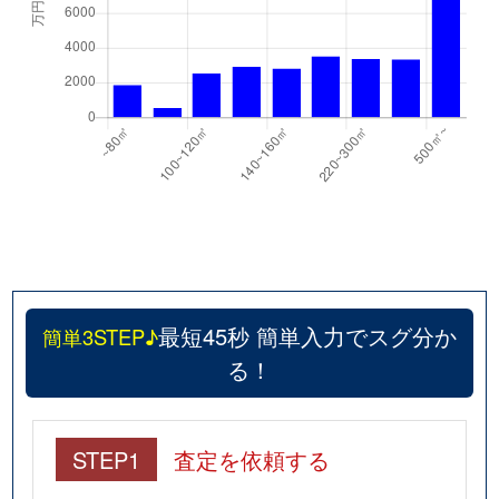
最短45秒 簡単入力でスグ分か
簡単3STEP♪
る！
STEP1
査定を依頼する