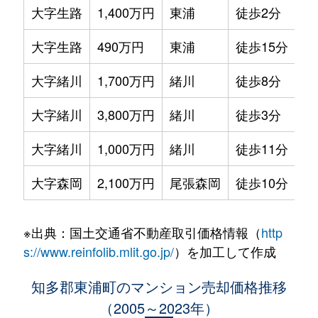
大字生路
1,400万円
東浦
徒歩2分
70
大字生路
490万円
東浦
徒歩15分
80
大字緒川
1,700万円
緒川
徒歩8分
10
大字緒川
3,800万円
緒川
徒歩3分
80
大字緒川
1,000万円
緒川
徒歩11分
80
大字森岡
2,100万円
尾張森岡
徒歩10分
70
※出典：国土交通省不動産取引価格情報（
http
s://www.reinfolib.mlit.go.jp/
）を加工して作成
知多郡東浦町のマンション売却価格推移
（2005～2023年）