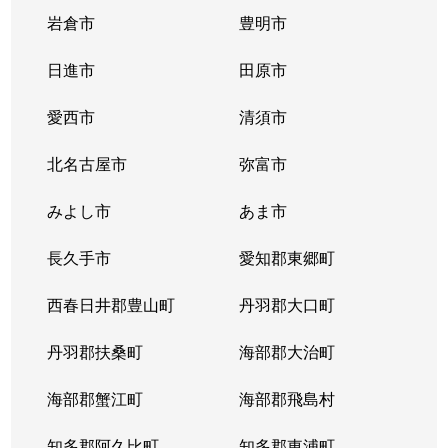
岩倉市
豊明市
日進市
田原市
愛西市
清須市
北名古屋市
弥富市
みよし市
あま市
長久手市
愛知郡東郷町
西春日井郡豊山町
丹羽郡大口町
丹羽郡扶桑町
海部郡大治町
海部郡蟹江町
海部郡飛島村
知多郡阿久比町
知多郡東浦町