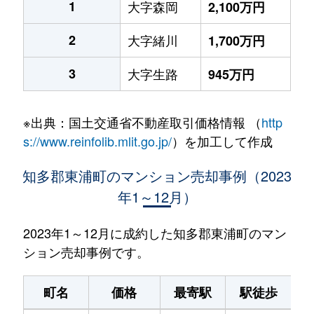
1
大字森岡
2,100万円
2
大字緒川
1,700万円
3
大字生路
945万円
※出典：国土交通省不動産取引価格情報 （
http
s://www.reinfolib.mlit.go.jp/
）を加工して作成
知多郡東浦町のマンション売却事例（2023
年1～12月）
2023年1～12月に成約した知多郡東浦町のマン
ション売却事例です。
町名
価格
最寄駅
駅徒歩
専