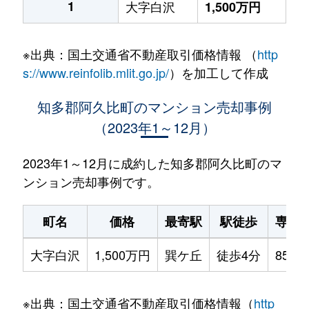
1
大字白沢
1,500万円
※出典：国土交通省不動産取引価格情報 （
http
s://www.reinfolib.mlit.go.jp/
）を加工して作成
知多郡阿久比町のマンション売却事例
（2023年1～12月）
2023年1～12月に成約した知多郡阿久比町のマ
ンション売却事例です。
町名
価格
最寄駅
駅徒歩
専有
大字白沢
1,500万円
巽ケ丘
徒歩4分
85m²
※出典：国土交通省不動産取引価格情報（
http