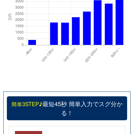
最短45秒 簡単入力でスグ分か
簡単3STEP♪
る！