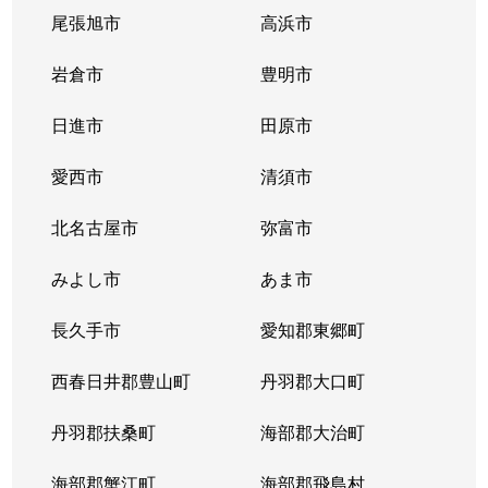
尾張旭市
高浜市
岩倉市
豊明市
日進市
田原市
愛西市
清須市
北名古屋市
弥富市
みよし市
あま市
長久手市
愛知郡東郷町
西春日井郡豊山町
丹羽郡大口町
丹羽郡扶桑町
海部郡大治町
海部郡蟹江町
海部郡飛島村