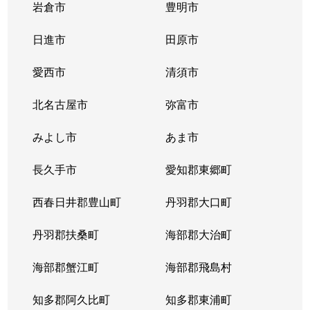
岩倉市
豊明市
日進市
田原市
愛西市
清須市
北名古屋市
弥富市
みよし市
あま市
長久手市
愛知郡東郷町
西春日井郡豊山町
丹羽郡大口町
丹羽郡扶桑町
海部郡大治町
海部郡蟹江町
海部郡飛島村
知多郡阿久比町
知多郡東浦町