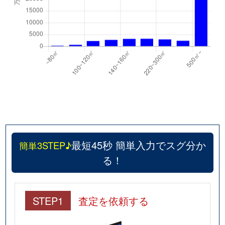
最短45秒 簡単入力でスグ分か
簡単3STEP♪
る！
STEP1
査定を依頼する