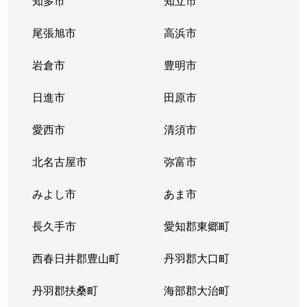
知多市
知立市
尾張旭市
高浜市
岩倉市
豊明市
日進市
田原市
愛西市
清須市
北名古屋市
弥富市
みよし市
あま市
長久手市
愛知郡東郷町
西春日井郡豊山町
丹羽郡大口町
丹羽郡扶桑町
海部郡大治町