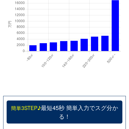
最短45秒 簡単入力でスグ分か
簡単3STEP♪
る！