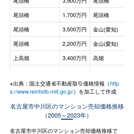
尾頭橋
3,900万円
尾頭橋
尾頭橋
1,700万円
尾頭橋
尾頭橋
3,500万円
金山(愛知)
尾頭橋
2,200万円
金山(愛知)
上高畑
3,400万円
高畑
吉良町
3,200万円
荒子
※出典：国土交通省不動産取引価格情報（
http
小碓通
1,500万円
中島(愛知)
s://www.reinfolib.mlit.go.jp/
）を加工して作成
篠原橋通
2,900万円
荒子
名古屋市中川区のマンション売却価格推移
（2005～2023年）
助光
850万円
伏屋
助光
2,200万円
伏屋
名古屋市中川区のマンション売却価格推移で