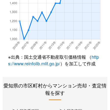
百船町
1,700万円
ささしまライブ
柳島町
1,600万円
尾頭橋
柳瀬町
2,700万円
八田(名古屋市営
好本町
1,300万円
荒子
※出典：国土交通省不動産取引価格情報 （
http
s://www.reinfolib.mlit.go.jp/
）を加工して作成
愛知県の市区町村からマンション売却・査定情
報を探す