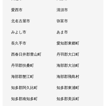
愛西市
清須市
北名古屋市
弥富市
みよし市
あま市
長久手市
愛知郡東郷町
西春日井郡豊山町
丹羽郡大口町
丹羽郡扶桑町
海部郡大治町
海部郡蟹江町
海部郡飛島村
知多郡阿久比町
知多郡東浦町
知多郡南知多町
知多郡美浜町