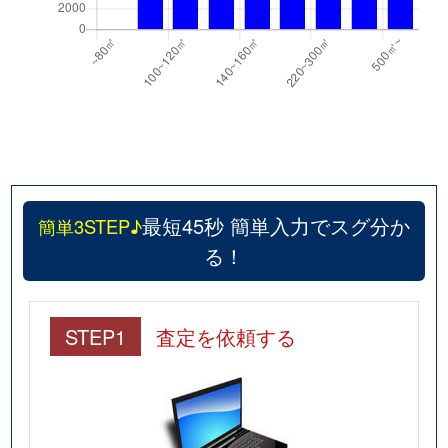
最短45秒 簡単入力でスグ分か
簡単3STEP♪
る！
STEP1
査定を依頼する