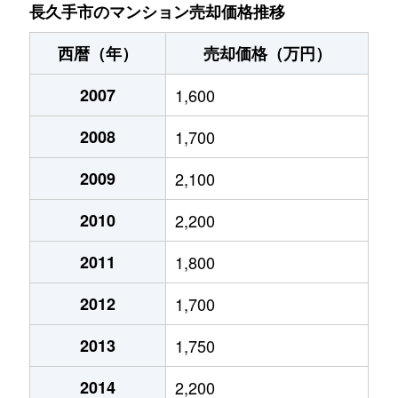
西原山
3,500万円
藤が丘(愛知)
徒歩12分
長久手市のマンション売却価格推移
東原山
300万円
藤が丘(愛知)
徒歩11分
西暦（年）
売却価格（万円）
東原山
2,200万円
藤が丘(愛知)
徒歩11分
2007
1,600
東原山
2,900万円
藤が丘(愛知)
徒歩13分
2008
1,700
東原山
3,600万円
藤が丘(愛知)
徒歩14分
2009
2,100
東原山
2,500万円
藤が丘(愛知)
徒歩11分
2010
2,200
岩作
1,800万円
はなみずき通
徒歩16分
2011
1,800
2012
1,700
2013
1,750
2014
2,200