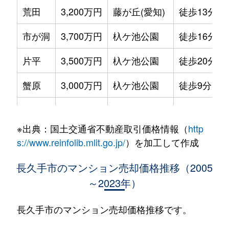
荒田
3,200万円
藤が丘(愛知)
徒歩13分
市が洞
3,700万円
杁ケ池公園
徒歩16分
片平
3,500万円
杁ケ池公園
徒歩20分
蟹原
3,000万円
杁ケ池公園
徒歩9分
喜婦嶽
1,500万円
杁ケ池公園
徒歩11分
※出典：国土交通省不動産取引価格情報（
http
砂子
3,300万円
長久手古戦場
徒歩6分
s://www.reinfolib.mlit.go.jp/
）を加工して作成
塚田
2,400万円
藤が丘(愛知)
徒歩9分
長久手市のマンション売却価格推移（2005
～2023年）
塚田
1,100万円
藤が丘(愛知)
徒歩14分
西原山
3,600万円
藤が丘(愛知)
徒歩13分
長久手市のマンション売却価格推移です。