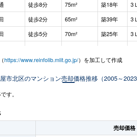
通
徒歩8分
75m²
築18年
3
田
徒歩2分
65m²
築39年
3
田
徒歩5分
70m²
築25年
3
田
徒歩8分
70m²
築26年
3
（
https://www.reinfolib.mlit.go.jp/
）を加工して作成
田
徒歩5分
70m²
築26年
3
公園
屋市北区のマンション売却価格推移（2005～202
徒歩11分
65m²
築50年
-
公園
徒歩11分
65m²
築50年
-
移です。
公園
徒歩8分
30m²
築50年
2
移
公園
徒歩11分
65m²
築50年
2
売却価格
公園
徒歩8分
65m²
築50年
2