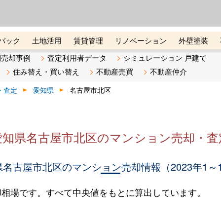
ーズ株式会社（東証グロース上
初めての方へ
ビスです 証券コード：4445
バック
土地活用
賃貸管理
リノベーション
外壁塗装
ライン講座
リビンマガジンBiz
不動産売却ご相談デスク
別売却事例
査定利用者データ
シミュレーション 戸建て
住み替え・買い替え
不動産売買
不動産仲介
・査定
愛知県
名古屋市北区
愛知県名古屋市北区のマンション売却・査
名古屋市北区のマンション売却情報（2023年1～
却相場です。すべて中央値をもとに算出しています。