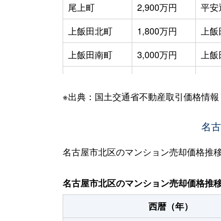
尾上町
2,900万円
平安
上飯田北町
1,800万円
上飯
上飯田南町
3,000万円
上飯
上飯田南町
2,000万円
上飯
※出典：国土交通省不動産取引価格情報
上飯田南町
2,500万円
上飯
金城
800万円
名城
名古
金城
330万円
名城
名古屋市北区のマンション売却価格推
金城
75万円
名城
名古屋市北区のマンション売却価格推
金城
900万円
名城
西暦（年）
金城
140万円
名城