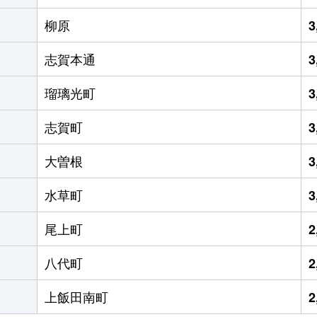
柳原
3
志賀本通
3
瑠璃光町
3
志賀町
3
大曽根
3
水草町
3
尾上町
2
八代町
2
上飯田南町
2