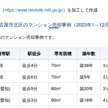
 （
https://www.reinfolib.mlit.go.jp/
）を加工して作成
古屋市北区のマンション売却事例（2023年1～12
北区のマンション売却事例です。
最寄駅
駅徒歩
専有面積
築年数
根
徒歩4分
70m²
築38年
3
根
徒歩6分
70m²
築5年
3
(愛知)
徒歩5分
80m²
築20年
3
(愛知)
徒歩3分
90m²
築18年
4