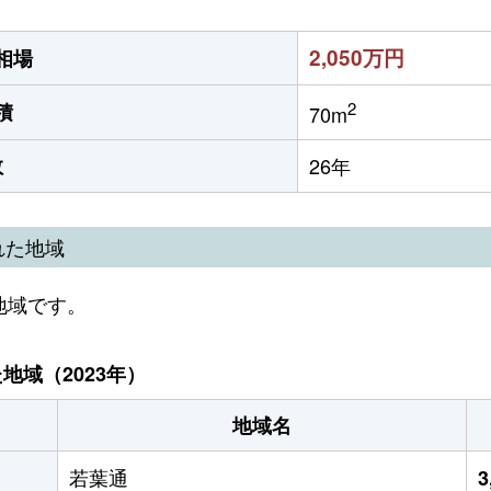
2,050万円
相場
2
積
70m
数
26年
れた地域
地域です。
域（2023年）
地域名
若葉通
3