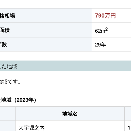
790万円
格相場
2
面積
62m
年数
29年
れた地域
地域です。
域（2023年）
地域名
大字堀之内
1