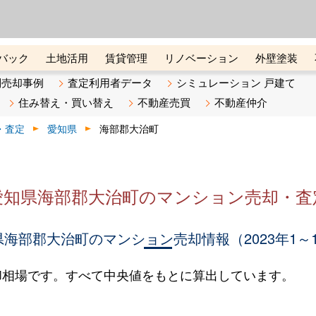
ーズ株式会社（東証グロース上
初めての方へ
ビスです 証券コード：4445
バック
土地活用
賃貸管理
リノベーション
外壁塗装
ライン講座
リビンマガジンBiz
不動産売却ご相談デスク
別売却事例
査定利用者データ
シミュレーション 戸建て
住み替え・買い替え
不動産売買
不動産仲介
・査定
愛知県
海部郡大治町
愛知県海部郡大治町のマンション売却・査
海部郡大治町のマンション売却情報（2023年1～
却相場です。すべて中央値をもとに算出しています。