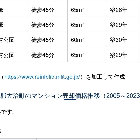
塚
徒歩45分
65m²
築26年
塚
徒歩45分
65m²
築29年
村公園
徒歩45分
60m²
築30年
村公園
徒歩45分
65m²
築29年
（
https://www.reinfolib.mlit.go.jp/
）を加工して作成
郡大治町のマンション売却価格推移（2005～202
移です。
移