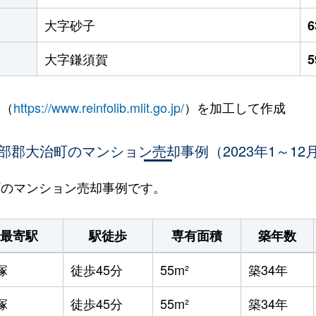
大字砂子
大字鎌須賀
 （
https://www.reinfolib.mlit.go.jp/
）を加工して作成
部郡大治町のマンション売却事例（2023年1～12
治町のマンション売却事例です。
最寄駅
駅徒歩
専有面積
築年数
塚
徒歩45分
55m²
築34年
塚
徒歩45分
55m²
築34年