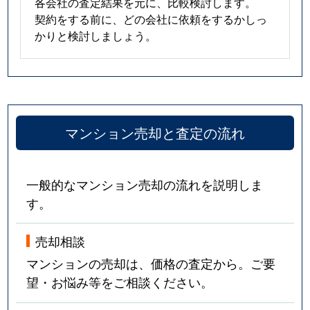
住吉南町
3,600万円
住吉(阪神)
各会社の査定結果を元に、比較検討します。
契約をする前に、どの会社に依頼をするかしっ
住吉宮町
5,000万円
住吉(ＪＲ・六甲ライナ
かりと検討しましょう。
住吉宮町
5,000万円
住吉(ＪＲ・六甲ライナ
住吉宮町
6,400万円
住吉(ＪＲ・六甲ライナ
マンション売却と査定の流れ
住吉宮町
4,700万円
住吉(ＪＲ・六甲ライナ
住吉宮町
4,900万円
住吉(ＪＲ・六甲ライナ
一般的なマンション売却の流れを説明しま
住吉宮町
5,500万円
住吉(ＪＲ・六甲ライナ
す。
住吉宮町
1,800万円
住吉(ＪＲ・六甲ライナ
売却相談
マンションの売却は、価格の査定から。ご要
住吉宮町
3,600万円
住吉(ＪＲ・六甲ライナ
望・お悩み等をご相談ください。
住吉宮町
2,100万円
住吉(阪神)