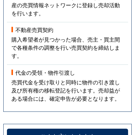
産の売買情報ネットワークに登録し売却活動
田中町
5,900万円
摂津本山
を行います。
田中町
4,200万円
摂津本山
不動産売買契約
田中町
4,800万円
摂津本山
購入希望者が見つかった場合、売主・買主間
で各種条件の調整を行い売買契約を締結しま
田中町
3,600万円
摂津本山
す。
田中町
6,500万円
摂津本山
代金の受領・物件引渡し
田中町
4,500万円
摂津本山
売買代金を受け取りと同時に物件の引き渡し
及び所有権の移転登記を行います。売却益が
田中町
6,500万円
摂津本山
ある場合には、確定申告が必要となります。
田中町
3,300万円
摂津本山
西岡本
3,900万円
岡本(兵庫)