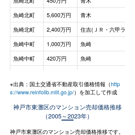
魚崎北町
450万円
青木
魚崎北町
5,600万円
青木
魚崎北町
2,400万円
住吉(ＪＲ・六甲ライナ
魚崎中町
1,000万円
魚崎
魚崎中町
420万円
魚崎
魚崎中町
1,400万円
魚崎
※出典：国土交通省不動産取引価格情報（
http
魚崎中町
1,500万円
青木
s://www.reinfolib.mlit.go.jp/
）を加工して作成
魚崎中町
1,500万円
青木
神戸市東灘区のマンション売却価格推移
（2005～2023年）
魚崎中町
1,100万円
青木
魚崎西町
2,300万円
魚崎
神戸市東灘区のマンション売却価格推移です。