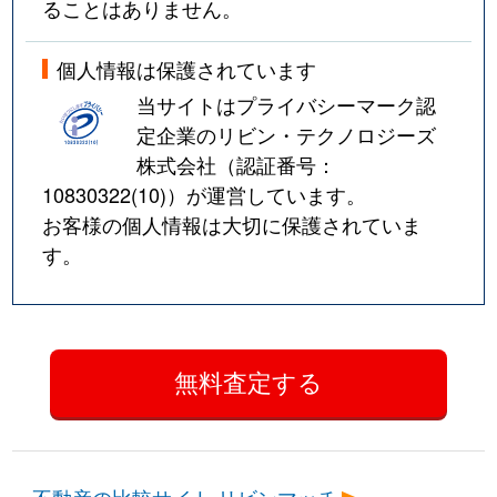
ることはありません。
深江本町
3,400万円
深江(兵庫)
個人情報は保護されています
深江本町
4,100万円
深江(兵庫)
当サイトはプライバシーマーク認
深江本町
1,900万円
深江(兵庫)
定企業のリビン・テクノロジーズ
株式会社（認証番号：
深江南町
2,500万円
芦屋(阪神)
10830322(10)
）が運営しています。
お客様の個人情報は大切に保護されていま
深江南町
1,200万円
芦屋(阪神)
す。
深江南町
1,600万円
芦屋(阪神)
深江南町
2,300万円
深江(兵庫)
深江南町
3,300万円
深江(兵庫)
深江南町
2,200万円
深江(兵庫)
不動産の比較サイト リビンマッチ