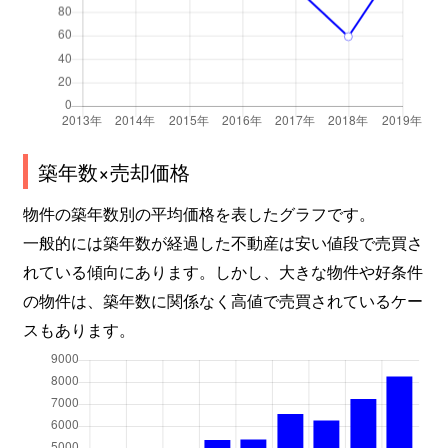
向洋町中
1,500万円
アイランドセンター
向洋町中
3,300万円
アイランドセンター
向洋町中
3,100万円
アイランドセンター
築年数×売却価格
向洋町中
2,100万円
アイランドセンター
物件の築年数別の平均価格を表したグラフです。
向洋町中
1,500万円
アイランドセンター
一般的には築年数が経過した不動産は安い値段で売買さ
れている傾向にあります。しかし、大きな物件や好条件
向洋町中
1,900万円
アイランドセンター
の物件は、築年数に関係なく高値で売買されているケー
向洋町中
2,000万円
アイランドセンター
スもあります。
向洋町中
2,100万円
アイランドセンター
向洋町中
1,800万円
アイランドセンター