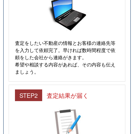
住吉台
370万円
御影(阪急)
住吉台
830万円
御影(阪急)
住吉東町
3,400万円
魚崎
査定をしたい不動産の情報とお客様の連絡先等
を入力して依頼完了。早ければ数時間程度で依
住吉東町
1,200万円
魚崎
頼をした会社から連絡がきます。
希望や相談する内容があれば、その内容も伝え
住吉東町
3,500万円
住吉(ＪＲ・六甲ライナ
ましょう。
住吉東町
4,400万円
住吉(ＪＲ・六甲ライナ
STEP2
査定結果が届く
住吉東町
5,800万円
住吉(ＪＲ・六甲ライナ
住吉東町
5,300万円
住吉(ＪＲ・六甲ライナ
住吉本町
7,300万円
住吉(ＪＲ・六甲ライナ