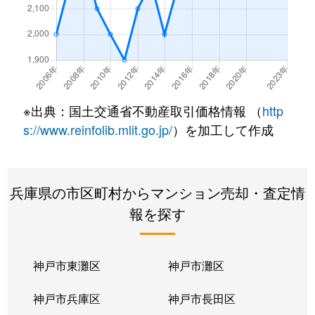
青木
980万円
青木
青木
2,400万円
青木
青木
2,500万円
青木
※出典：国土交通省不動産取引価格情報 （
http
青木
2,700万円
青木
s://www.reinfolib.mlit.go.jp/
）を加工して作成
青木
1,200万円
青木
兵庫県の市区町村からマンション売却・査定情
青木
700万円
青木
報を探す
青木
3,000万円
青木
青木
1,500万円
青木
神戸市東灘区
神戸市灘区
岡本
9,700万円
岡本(兵庫)
神戸市兵庫区
神戸市長田区