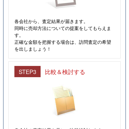
住吉本町
4,000万円
住吉(ＪＲ・六甲ライナ
住吉本町
6,900万円
住吉(ＪＲ・六甲ライナ
各会社から、査定結果が届きます。
同時に売却方法についての提案をしてもらえま
住吉本町
650万円
住吉(ＪＲ・六甲ライナ
す。
正確な金額を把握する場合は、訪問査定の希望
住吉本町
6,400万円
住吉(ＪＲ・六甲ライナ
を出しましょう！
住吉本町
5,800万円
住吉(ＪＲ・六甲ライナ
STEP3
比較＆検討する
住吉本町
7,500万円
住吉(ＪＲ・六甲ライナ
住吉本町
5,100万円
御影(阪急)
住吉南町
990万円
魚崎
住吉南町
2,600万円
住吉(阪神)