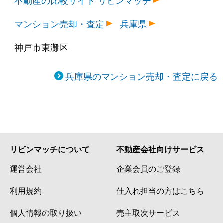
深江南町
2,800万円
深江(兵庫)
マンション売却・査定
兵庫県
深江南町
3,000万円
深江(兵庫)
神戸市東灘区
深江南町
2,100万円
深江(兵庫)
深江南町
2,000万円
深江(兵庫)
兵庫県のマンション売却・査定に戻る
本庄町
3,400万円
甲南山手
本庄町
5,000万円
甲南山手
本庄町
4,100万円
甲南山手
リビンマッチについて
不動産会社向けサービス
本庄町
3,400万円
甲南山手
運営会社
企業会員のご登録
利用規約
仕入れ担当の方はこちら
本庄町
4,600万円
甲南山手
個人情報の取り扱い
売主取次サービス
本庄町
3,100万円
深江(兵庫)