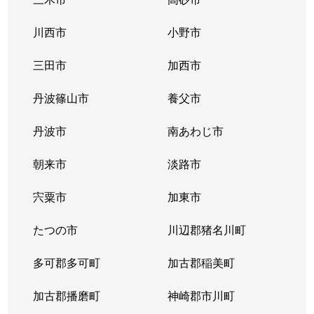
鴨子ケ原
4,000万円
御影(阪急)
川西市
小野市
鴨子ケ原
7,700万円
御影(阪急)
三田市
加西市
鴨子ケ原
6,000万円
御影(阪急)
丹波篠山市
養父市
鴨子ケ原
3,800万円
御影(阪急)
丹波市
南あわじ市
鴨子ケ原
2,500万円
御影(阪急)
朝来市
淡路市
鴨子ケ原
3,700万円
御影(阪急)
宍粟市
加東市
北青木
2,200万円
青木
たつの市
川辺郡猪名川町
北青木
1,500万円
青木
多可郡多可町
加古郡稲美町
北青木
2,100万円
青木
加古郡播磨町
神崎郡市川町
北青木
3,300万円
青木