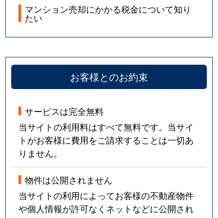
マンション売却にかかる税金について知り
西岡本
2,300万円
御影(阪急)
たい
深江北町
2,400万円
深江(兵庫)
深江北町
2,400万円
深江(兵庫)
お客様とのお約束
深江北町
2,700万円
深江(兵庫)
深江北町
1,800万円
深江(兵庫)
サービスは完全無料
当サイトの利用料はすべて無料です。当サイ
深江北町
4,100万円
深江(兵庫)
トがお客様に費用をご請求することは一切あ
りません。
深江浜町
1,400万円
深江(兵庫)
物件は公開されません
深江浜町
1,900万円
深江(兵庫)
当サイトの利用によってお客様の不動産物件
深江本町
3,800万円
深江(兵庫)
や個人情報が許可なくネットなどに公開され