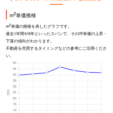
甲南町
2,500万円
摂津本山
2
m
単価推移
甲南町
1,100万円
摂津本山
2
m
単価の推移を表したグラフです。
甲南町
5,100万円
摂津本山
過去1年間や5年といったスパンで、その坪単価の上昇・
甲南町
4,600万円
摂津本山
下落の傾向がわかります。
不動産を売買するタイミングなどの参考にご活用くださ
甲南町
1,800万円
摂津本山
い。
甲南町
5,000万円
摂津本山
向洋町中
2,000万円
アイランド北口
向洋町中
4,300万円
アイランド北口
向洋町中
3,400万円
アイランド北口