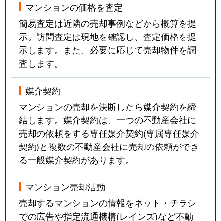
マンションの価格を査定
住吉宮町
670万円
住吉(阪神)
簡易査定は近隣の売却事例などから概算を提
示。訪問査定は現地を確認し、査定価格を提
住吉宮町
2,400万円
住吉(阪神)
示します。また、必要に応じて売却物件を調
査します。
住吉宮町
4,500万円
御影(阪神)
住吉山手
2,400万円
御影(阪急)
媒介契約
マンションの売却を決断したら媒介契約を締
住吉山手
3,400万円
御影(阪急)
結します。媒介契約は、一つの不動産会社に
売却の依頼をする専任媒介契約(専属専任媒介
住吉山手
2,700万円
御影(阪急)
契約)と複数の不動産会社に売却の依頼ができ
住吉山手
2,400万円
御影(阪急)
る一般媒介契約があります。
住吉山手
2,100万円
御影(阪急)
マンション売却活動
売却するマンションの情報をネット・チラシ
住吉山手
5,900万円
御影(阪急)
での広告や指定流通機構(レインズ)など不動