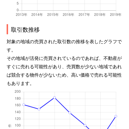
向洋町中
2,600万円
アイランド北口
向洋町中
3,300万円
アイランド北口
向洋町中
3,200万円
アイランド北口
取引数推移
対象の地域の売買された取引数の推移を表したグラフで
向洋町中
4,000万円
アイランド北口
す。
向洋町中
3,000万円
アイランド北口
その地域が活発に売買されているのであれば、不動産が
すぐに売れる可能性があり、売買数が少ない地域であれ
向洋町中
2,900万円
アイランド北口
ば競合する物件が少ないため、高い価格で売れる可能性
向洋町中
3,500万円
アイランド北口
もあります。
向洋町中
3,400万円
アイランド北口
向洋町中
3,000万円
アイランド北口
向洋町中
1,500万円
アイランドセンター