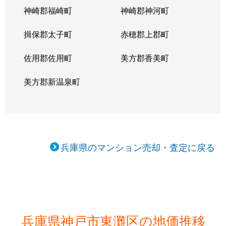
神崎郡福崎町
神崎郡神河町
北青木
1,300万円
青木
揖保郡太子町
赤穂郡上郡町
北青木
3,500万円
青木
佐用郡佐用町
美方郡香美町
北青木
3,200万円
青木
美方郡新温泉町
甲南町
490万円
甲南山手
甲南町
4,200万円
住吉(ＪＲ・六甲ライナ
甲南町
3,100万円
住吉(ＪＲ・六甲ライナ
兵庫県のマンション売却・査定に戻る
甲南町
3,700万円
住吉(ＪＲ・六甲ライナ
甲南町
2,500万円
住吉(ＪＲ・六甲ライナ
甲南町
2,800万円
摂津本山
兵庫県神戸市東灘区の地価推移