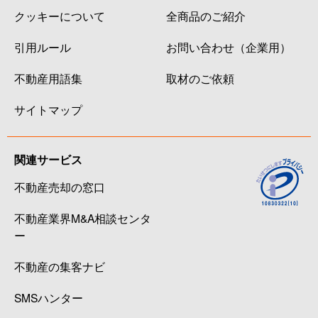
クッキーについて
全商品のご紹介
本庄町
3,000万円
深江(兵庫)
引用ルール
お問い合わせ（企業用）
御影
1,800万円
御影(阪急)
不動産用語集
取材のご依頼
御影
3,000万円
御影(阪急)
サイトマップ
御影
2,500万円
御影(阪急)
御影
5,000万円
御影(阪急)
関連サービス
不動産売却の窓口
御影
2,500万円
御影(阪急)
不動産業界M&A相談センタ
御影
3,900万円
御影(阪急)
ー
御影石町
4,100万円
石屋川
不動産の集客ナビ
御影石町
2,500万円
石屋川
SMSハンター