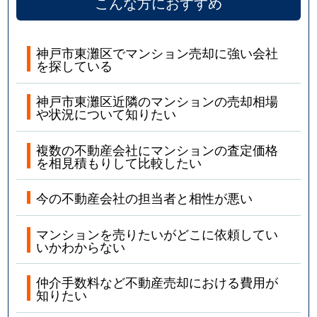
西岡本
4,100万円
住吉(ＪＲ・六甲ライナ
こんな方におすすめ
西岡本
6,200万円
住吉(ＪＲ・六甲ライナ
神戸市東灘区でマンション売却に強い会社
を探している
西岡本
5,200万円
住吉(ＪＲ・六甲ライナ
神戸市東灘区近隣のマンションの売却相場
西岡本
8,500万円
住吉(ＪＲ・六甲ライナ
や状況について知りたい
西岡本
3,800万円
住吉(ＪＲ・六甲ライナ
複数の不動産会社にマンションの査定価格
を相見積もりして比較したい
西岡本
3,600万円
住吉(ＪＲ・六甲ライナ
今の不動産会社の担当者と相性が悪い
西岡本
5,100万円
住吉(ＪＲ・六甲ライナ
マンションを売りたいがどこに依頼してい
西岡本
2,700万円
住吉(ＪＲ・六甲ライナ
いかわからない
西岡本
3,600万円
住吉(ＪＲ・六甲ライナ
仲介手数料など不動産売却における費用が
知りたい
西岡本
4,600万円
摂津本山