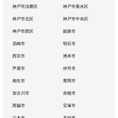
岡本
11,000万円
岡本(兵庫)
神戸市須磨区
神戸市垂水区
岡本
1,500万円
岡本(兵庫)
神戸市北区
神戸市中央区
岡本
2,700万円
岡本(兵庫)
神戸市西区
姫路市
岡本
2,900万円
岡本(兵庫)
尼崎市
明石市
岡本
9,400万円
摂津本山
西宮市
洲本市
岡本
2,600万円
摂津本山
芦屋市
伊丹市
岡本
4,700万円
摂津本山
相生市
豊岡市
岡本
1,700万円
摂津本山
加古川市
赤穂市
岡本
西脇市
9,400万円
宝塚市
摂津本山
三木市
高砂市