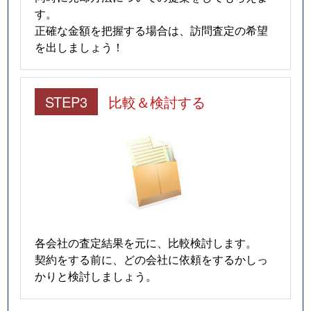
雲雀丘
3,700万円
雲雀丘花屋敷
徒歩5
す。
正確な金額を把握する場合は、訪問査定の希望
雲雀丘山手
1,100万円
雲雀丘花屋敷
徒歩9
を出しましょう！
平井山荘
1,100万円
山本(兵庫)
徒歩11
STEP3
比較＆検討する
宝梅
350万円
逆瀬川
徒歩14
宝梅
760万円
逆瀬川
徒歩14
宝梅
300万円
宝塚南口
徒歩13
美座
1,400万円
宝塚南口
徒歩14
南口
4,400万円
宝塚南口
徒歩2
各会社の査定結果を元に、比較検討します。
契約をする前に、どの会社に依頼をするかしっ
武庫川町
3,800万円
清荒神
徒歩9
かりと検討しましょう。
武庫川町
2,600万円
宝塚
徒歩13