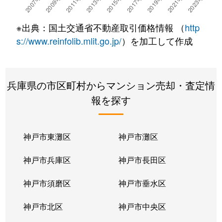
栄町
3,300万円
宝塚
徒歩10
※出典：国土交通省不動産取引価格情報 （
http
栄町
6,500万円
宝塚
徒歩8
s://www.reinfolib.mlit.go.jp/
）を加工して作成
栄町
2,600万円
宝塚
徒歩8
兵庫県の市区町村からマンション売却・査定情
栄町
2,000万円
宝塚
徒歩6
報を探す
栄町
3,700万円
宝塚
徒歩6
栄町
2,400万円
宝塚
徒歩8
神戸市東灘区
神戸市灘区
栄町
4,500万円
宝塚
徒歩5
神戸市兵庫区
神戸市長田区
栄町
3,100万円
宝塚
徒歩6
神戸市須磨区
神戸市垂水区
栄町
3,200万円
宝塚
徒歩8
神戸市北区
神戸市中央区