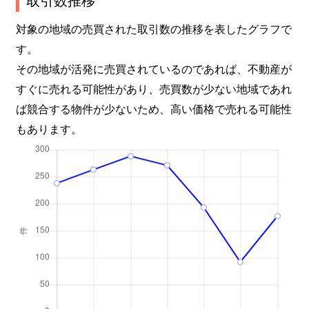
長尾町
2,500万円
中山寺
徒歩15
対象の地域の売買された取引数の推移を表したグラフで
す。
長尾町
5,000万円
中山寺
徒歩15
その地域が活発に売買されているのであれば、不動産が
すぐに売れる可能性があり、売買数が少ない地域であれ
長尾町
2,200万円
中山寺
徒歩15
ば競合する物件が少ないため、高い価格で売れる可能性
中州
2,800万円
逆瀬川
徒歩4
もあります。
中州
850万円
逆瀬川
徒歩8
中州
2,200万円
逆瀬川
徒歩4
中筋
1,100万円
中山寺
徒歩3
中筋
3,600万円
中山寺
徒歩7
中筋
4,400万円
中山寺
徒歩7