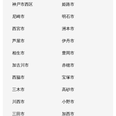
逆瀬川
3,200万円
逆瀬川
徒歩2
神戸市西区
姫路市
逆瀬川
2,700万円
逆瀬川
徒歩6
尼崎市
明石市
逆瀬台
2,300万円
逆瀬川
徒歩45
西宮市
洲本市
逆瀬台
1,900万円
逆瀬川
徒歩23
芦屋市
伊丹市
逆瀬台
810万円
逆瀬川
徒歩45
相生市
豊岡市
逆瀬台
1,500万円
逆瀬川
徒歩25
加古川市
赤穂市
逆瀬台
1,000万円
逆瀬川
徒歩28
西脇市
宝塚市
逆瀬台
三木市
850万円
高砂市
逆瀬川
徒歩28
川西市
小野市
桜ガ丘
1,100万円
宝塚
徒歩15
三田市
加西市
すみれガ丘
1,600万円
宝塚
徒歩45