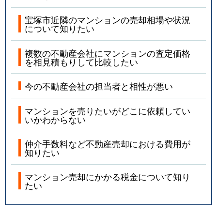
宝塚市近隣のマンションの売却相場や状況
山手台東
3,800万円
山本(兵庫)
徒歩8
について知りたい
山本台
3,700万円
中山観音
徒歩13
複数の不動産会社にマンションの査定価格
を相見積もりして比較したい
山本台
3,800万円
中山観音
徒歩13
今の不動産会社の担当者と相性が悪い
山本中
2,700万円
山本(兵庫)
徒歩9
マンションを売りたいがどこに依頼してい
山本中
3,300万円
山本(兵庫)
徒歩9
いかわからない
山本中
3,000万円
山本(兵庫)
徒歩9
仲介手数料など不動産売却における費用が
知りたい
山本西
3,700万円
中山寺
徒歩10
マンション売却にかかる税金について知り
山本西
2,500万円
中山寺
徒歩9
たい
山本西
2,300万円
山本(兵庫)
徒歩14