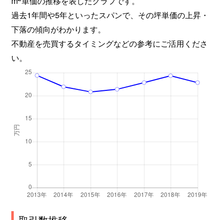
m
単価の推移を表したグラフです。
月見山
1,800万円
宝塚
徒歩8
過去1年間や5年といったスパンで、その坪単価の上昇・
月見山
2,900万円
宝塚
徒歩8
下落の傾向がわかります。
不動産を売買するタイミングなどの参考にご活用くださ
月見山
3,200万円
宝塚
徒歩10
い。
月見山
3,200万円
宝塚
徒歩8
月見山
2,000万円
宝塚
徒歩4
東洋町
3,200万円
逆瀬川
徒歩20
長尾町
2,500万円
中山寺
徒歩10
長尾町
2,500万円
中山寺
徒歩15
長尾町
2,300万円
中山寺
徒歩10
長尾町
2,100万円
中山寺
徒歩15
取引数推移