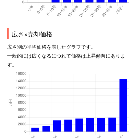
中山五月台
300万円
中山観音
徒歩45
中山五月台
100万円
中山観音
徒歩45
中山五月台
680万円
中山観音
徒歩45
広さ×売却価格
広さ別の平均価格を表したグラフです。
中山五月台
270万円
中山観音
徒歩45
一般的には広くなるにつれて価格は上昇傾向にありま
中山五月台
450万円
中山観音
徒歩45
す。
中山五月台
1,200万円
中山観音
徒歩45
中山五月台
670万円
中山観音
徒歩45
中山五月台
790万円
中山観音
徒歩45
中山五月台
250万円
山本(兵庫)
徒歩45
中山荘園
1,700万円
売布神社
徒歩8