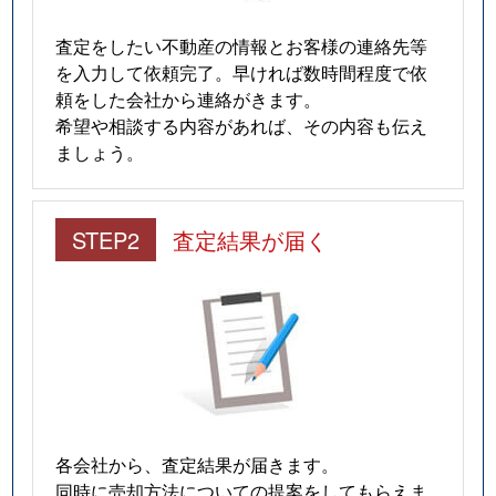
仁川高台
2,900万円
仁川
徒歩9
査定をしたい不動産の情報とお客様の連絡先等
を入力して依頼完了。早ければ数時間程度で依
仁川高台
2,200万円
仁川
徒歩8
頼をした会社から連絡がきます。
希望や相談する内容があれば、その内容も伝え
野上
2,600万円
逆瀬川
徒歩20
ましょう。
野上
2,400万円
逆瀬川
徒歩18
STEP2
査定結果が届く
野上
2,800万円
逆瀬川
徒歩15
野上
1,900万円
逆瀬川
徒歩20
野上
860万円
逆瀬川
徒歩18
雲雀丘
3,700万円
雲雀丘花屋敷
徒歩5
雲雀丘
2,300万円
雲雀丘花屋敷
徒歩6
各会社から、査定結果が届きます。
同時に売却方法についての提案をしてもらえま