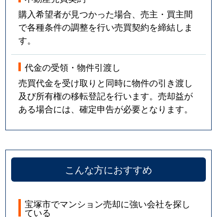
売布
2,600万円
売布神社
徒歩6
購入希望者が見つかった場合、売主・買主間
で各種条件の調整を行い売買契約を締結しま
売布
3,600万円
売布神社
徒歩8
す。
売布
2,700万円
売布神社
徒歩6
代金の受領・物件引渡し
売布
4,000万円
売布神社
徒歩6
売買代金を受け取りと同時に物件の引き渡し
及び所有権の移転登記を行います。売却益が
売布
2,000万円
売布神社
徒歩2
ある場合には、確定申告が必要となります。
売布
3,000万円
売布神社
徒歩1
売布
3,100万円
売布神社
徒歩5
売布
2,900万円
売布神社
徒歩2
こんな方におすすめ
売布
3,000万円
売布神社
徒歩5
宝塚市でマンション売却に強い会社を探し
ている
山手台東
4,100万円
山本(兵庫)
徒歩8