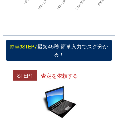
中山荘園
2,000万円
売布神社
徒歩9
中山荘園
2,200万円
売布神社
徒歩8
中山荘園
1,400万円
売布神社
徒歩8
最短45秒 簡単入力でスグ分か
簡単3STEP♪
中山寺
2,500万円
中山観音
徒歩3
る！
中山寺
2,400万円
中山観音
徒歩3
仁川北
950万円
仁川
徒歩8
STEP1
査定を依頼する
仁川北
3,100万円
仁川
徒歩14
仁川北
1,500万円
仁川
徒歩8
仁川北
2,800万円
仁川
徒歩1