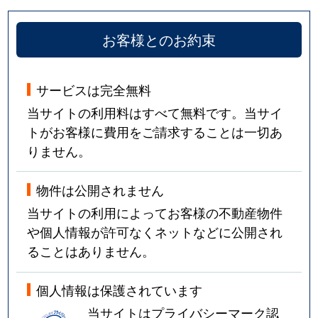
山本西
2,200万円
山本(兵庫)
徒歩14
お客様とのお約束
山本南
750万円
山本(兵庫)
徒歩9
山本南
1,000万円
山本(兵庫)
徒歩10
サービスは完全無料
当サイトの利用料はすべて無料です。当サイ
弥生町
2,100万円
逆瀬川
徒歩29
トがお客様に費用をご請求することは一切あ
りません。
弥生町
1,700万円
逆瀬川
徒歩29
湯本町
4,900万円
宝塚
徒歩6
物件は公開されません
当サイトの利用によってお客様の不動産物件
湯本町
4,200万円
宝塚
徒歩4
や個人情報が許可なくネットなどに公開され
ることはありません。
湯本町
1,400万円
宝塚
徒歩7
個人情報は保護されています
湯本町
6,200万円
宝塚
徒歩5
当サイトはプライバシーマーク認