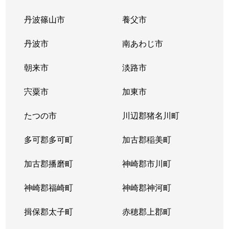
丹波篠山市
養父市
すみれガ丘
2,700万円
宝塚
徒歩45
丹波市
南あわじ市
すみれガ丘
1,500万円
宝塚
徒歩45
朝来市
淡路市
すみれガ丘
3,500万円
宝塚
徒歩45
宍粟市
加東市
すみれガ丘
800万円
宝塚
徒歩45
たつの市
川辺郡猪名川町
すみれガ丘
2,000万円
宝塚
徒歩45
多可郡多可町
加古郡稲美町
すみれガ丘
900万円
宝塚
徒歩45
加古郡播磨町
神崎郡市川町
すみれガ丘
1,700万円
宝塚
徒歩45
神崎郡福崎町
神崎郡神河町
すみれガ丘
1,200万円
宝塚
徒歩26
揖保郡太子町
赤穂郡上郡町
すみれガ丘
2,600万円
宝塚
徒歩28