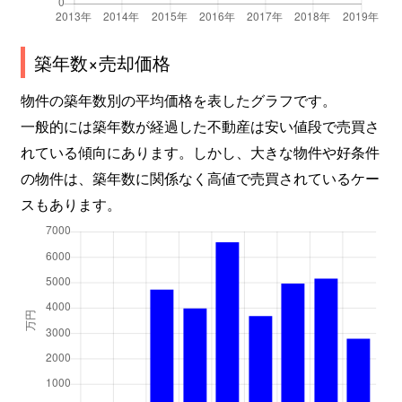
中山桜台
2,500万円
中山観音
徒歩25
築年数×売却価格
中山桜台
930万円
中山観音
徒歩45
物件の築年数別の平均価格を表したグラフです。
中山桜台
750万円
中山観音
徒歩45
一般的には築年数が経過した不動産は安い値段で売買さ
れている傾向にあります。しかし、大きな物件や好条件
中山桜台
750万円
中山観音
徒歩45
の物件は、築年数に関係なく高値で売買されているケー
中山桜台
600万円
中山観音
徒歩45
スもあります。
中山桜台
880万円
中山観音
徒歩45
中山桜台
800万円
中山観音
徒歩45
中山桜台
2,000万円
中山観音
徒歩45
中山桜台
1,200万円
中山寺
徒歩45