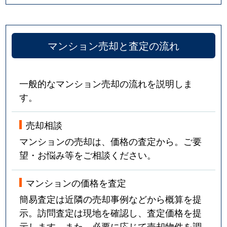
武庫川町
2,700万円
宝塚
徒歩13
マンション売却と査定の流れ
武庫川町
2,900万円
宝塚
徒歩13
武庫川町
2,200万円
宝塚
徒歩14
一般的なマンション売却の流れを説明しま
武庫川町
4,000万円
宝塚
徒歩9
す。
武庫川町
3,300万円
宝塚
徒歩7
売却相談
マンションの売却は、価格の査定から。ご要
武庫川町
2,900万円
宝塚南口
徒歩9
望・お悩み等をご相談ください。
武庫川町
3,000万円
宝塚南口
徒歩9
マンションの価格を査定
武庫川町
840万円
宝塚南口
徒歩4
簡易査定は近隣の売却事例などから概算を提
示。訪問査定は現地を確認し、査定価格を提
武庫川町
4,000万円
宝塚南口
徒歩6
示します。また、必要に応じて売却物件を調