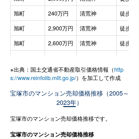
旭町
240万円
清荒神
徒歩7
旭町
2,900万円
清荒神
徒歩6
旭町
2,600万円
清荒神
徒歩4
伊孑志
1,300万円
逆瀬川
徒歩14
※出典：国土交通省不動産取引価格情報（
http
伊孑志
1,800万円
逆瀬川
徒歩13
s://www.reinfolib.mlit.go.jp/
）を加工して作成
伊孑志
1,300万円
逆瀬川
徒歩14
宝塚市のマンション売却価格推移（2005～
2023年）
伊孑志
2,300万円
逆瀬川
徒歩9
伊孑志
1,300万円
逆瀬川
徒歩13
宝塚市のマンション売却価格推移です。
伊孑志
1,600万円
逆瀬川
徒歩14
宝塚市のマンション売却価格推移