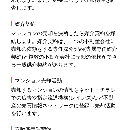
査します。
武庫川町
3,200万円
宝塚南口
徒歩9
武庫川町
5,000万円
宝塚南口
徒歩10
媒介契約
マンションの売却を決断したら媒介契約を締
武庫川町
3,300万円
宝塚南口
徒歩10
結します。媒介契約は、一つの不動産会社に
売却の依頼をする専任媒介契約(専属専任媒介
武庫川町
1,500万円
宝塚南口
徒歩4
契約)と複数の不動産会社に売却の依頼ができ
武庫川町
4,300万円
宝塚南口
徒歩11
る一般媒介契約があります。
武庫川町
2,000万円
宝塚南口
徒歩9
マンション売却活動
売却するマンションの情報をネット・チラシ
武庫山
4,600万円
宝塚南口
徒歩6
での広告や指定流通機構(レインズ)など不動
武庫山
3,400万円
宝塚南口
徒歩6
産の売買情報ネットワークに登録し売却活動
を行います。
武庫山
3,500万円
宝塚南口
徒歩6
不動産売買契約