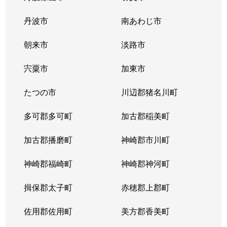
丹波市
南あわじ市
朝来市
淡路市
宍粟市
加東市
たつの市
川辺郡猪名川町
多可郡多可町
加古郡稲美町
加古郡播磨町
神崎郡市川町
神崎郡福崎町
神崎郡神河町
揖保郡太子町
赤穂郡上郡町
佐用郡佐用町
美方郡香美町