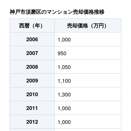
桜の杜
2,800万円
妙法寺(兵庫)
徒歩9
神戸市須磨区のマンション売却価格推移
桜の杜
3,400万円
妙法寺(兵庫)
徒歩1
西暦（年）
売却価格（万円）
桜の杜
2,900万円
妙法寺(兵庫)
徒歩8
2006
1,000
桜の杜
3,300万円
妙法寺(兵庫)
徒歩9
2007
950
潮見台町
2,900万円
須磨
徒歩7
2008
1,050
潮見台町
590万円
須磨
徒歩1
2009
1,100
潮見台町
900万円
須磨
徒歩8
2010
1,300
2011
1,000
潮見台町
2,700万円
須磨
徒歩8
2012
1,000
清水台
1,100万円
妙法寺(兵庫)
徒歩9