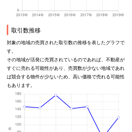
竜が台
300万円
名谷
徒歩1
竜が台
1,800万円
名谷
徒歩8
竜が台
1,100万円
名谷
徒歩1
取引数推移
対象の地域の売買された取引数の推移を表したグラフで
竜が台
850万円
名谷
徒歩1
す。
竜が台
850万円
名谷
徒歩6
その地域が活発に売買されているのであれば、不動産が
すぐに売れる可能性があり、売買数が少ない地域であれ
若木町
2,800万円
東須磨
徒歩4
ば競合する物件が少ないため、高い価格で売れる可能性
もあります。