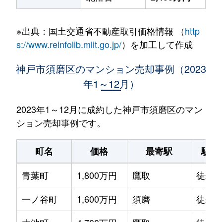
※出典：国土交通省不動産取引価格情報 （
http
s://www.reinfolib.mlit.go.jp/
）を加工して作成
神戸市須磨区のマンション売却事例（2023
年1～12月）
2023年1～12月に成約した神戸市須磨区のマン
ション売却事例です。
町名
価格
最寄駅
駅徒
青葉町
1,800万円
鷹取
徒歩4
一ノ谷町
1,600万円
須磨
徒歩1