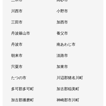
西落合
1,000万円
名谷
徒歩7
川西市
小野市
西落合
400万円
名谷
徒歩6
三田市
加西市
西落合
4,000万円
名谷
徒歩5
丹波篠山市
養父市
西落合
3,900万円
名谷
徒歩5
丹波市
南あわじ市
東落合
2,200万円
名谷
徒歩1
朝来市
淡路市
東落合
700万円
名谷
徒歩1
宍粟市
加東市
松風町
1,300万円
須磨海浜公園
徒歩2
たつの市
川辺郡猪名川町
行幸町
3,900万円
須磨海浜公園
徒歩5
多可郡多可町
加古郡稲美町
行幸町
10,000万円
須磨海浜公園
徒歩4
加古郡播磨町
神崎郡市川町
行幸町
5,100万円
須磨海浜公園
徒歩4