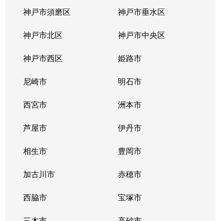
寺田町
1,700万円
板宿
徒歩7
神戸市須磨区
神戸市垂水区
道正台
1,300万円
名谷
徒歩2
神戸市北区
神戸市中央区
道正台
2,200万円
妙法寺(兵庫)
徒歩5
神戸市西区
姫路市
飛松町
2,200万円
板宿
徒歩3
尼崎市
明石市
友が丘
250万円
名谷
徒歩2
西宮市
洲本市
友が丘
250万円
妙法寺(兵庫)
徒歩1
芦屋市
伊丹市
中落合
1,400万円
名谷
徒歩6
相生市
豊岡市
中落合
1,800万円
名谷
徒歩8
加古川市
赤穂市
中落合
西脇市
3,300万円
宝塚市
名谷
徒歩2
三木市
高砂市