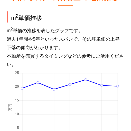
横尾
740万円
妙法寺(兵庫)
徒歩9
2
m
単価推移
横尾
400万円
妙法寺(兵庫)
徒歩6
2
m
単価の推移を表したグラフです。
横尾
670万円
妙法寺(兵庫)
徒歩1
過去1年間や5年といったスパンで、その坪単価の上昇・
横尾
1,800万円
妙法寺(兵庫)
徒歩2
下落の傾向がわかります。
不動産を売買するタイミングなどの参考にご活用くださ
横尾
1,100万円
妙法寺(兵庫)
徒歩9
い。
横尾
500万円
妙法寺(兵庫)
徒歩9
離宮前町
4,400万円
月見山
徒歩1
離宮前町
6,500万円
月見山
徒歩1
竜が台
830万円
名谷
徒歩1