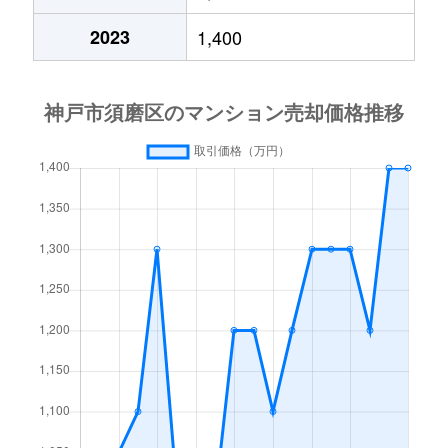
菅の台
500万円
名谷
徒歩4
2023
1,400
菅の台
240万円
名谷
徒歩2
菅の台
930万円
名谷
徒歩2
菅の台
400万円
名谷
徒歩2
菅の台
230万円
名谷
徒歩2
外浜町
750万円
鷹取
徒歩1
大黒町
5,100万円
板宿
徒歩2
大黒町
2,800万円
板宿
徒歩2
多井畑南町
1,200万円
妙法寺(兵庫)
徒歩4
多井畑南町
880万円
妙法寺(兵庫)
徒歩4