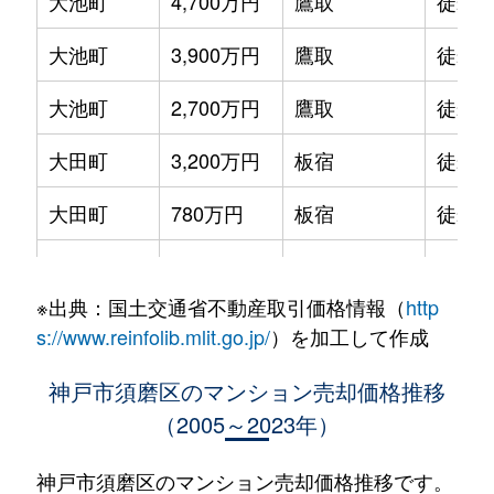
大池町
4,700万円
鷹取
徒歩3
大池町
3,900万円
鷹取
徒歩1
大池町
2,700万円
鷹取
徒歩3
大田町
3,200万円
板宿
徒歩4
大田町
780万円
板宿
徒歩4
北落合
2,400万円
名谷
徒歩1
※出典：国土交通省不動産取引価格情報（
http
北町
2,900万円
月見山
徒歩4
s://www.reinfolib.mlit.go.jp/
）を加工して作成
衣掛町
2,000万円
須磨海浜公園
徒歩7
神戸市須磨区のマンション売却価格推移
（2005～2023年）
車
1,600万円
妙法寺(兵庫)
徒歩1
車
980万円
妙法寺(兵庫)
徒歩1
神戸市須磨区のマンション売却価格推移です。