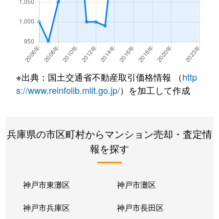
高倉台
320万円
須磨
徒歩4
高倉台
380万円
須磨
徒歩4
高倉町
2,000万円
須磨
徒歩1
※出典：国土交通省不動産取引価格情報 （
http
高倉町
1,200万円
須磨
徒歩1
s://www.reinfolib.mlit.go.jp/
）を加工して作成
高倉町
2,400万円
須磨
徒歩1
兵庫県の市区町村からマンション売却・査定情
千守町
1,100万円
須磨
徒歩1
報を探す
千守町
2,500万円
須磨寺
徒歩4
月見山本町
3,000万円
月見山
徒歩2
神戸市東灘区
神戸市灘区
月見山本町
2,100万円
月見山
徒歩3
神戸市兵庫区
神戸市長田区