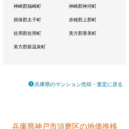
神崎郡福崎町
神崎郡神河町
明神町
950万円
板宿
徒歩1
揖保郡太子町
赤穂郡上郡町
妙法寺
1,500万円
妙法寺(兵庫)
徒歩8
佐用郡佐用町
美方郡香美町
妙法寺
900万円
妙法寺(兵庫)
徒歩2
美方郡新温泉町
妙法寺
1,600万円
妙法寺(兵庫)
徒歩6
妙法寺
980万円
妙法寺(兵庫)
徒歩7
横尾
2,700万円
妙法寺(兵庫)
徒歩5
兵庫県のマンション売却・査定に戻る
横尾
450万円
妙法寺(兵庫)
徒歩8
横尾
1,400万円
妙法寺(兵庫)
徒歩7
横尾
2,300万円
妙法寺(兵庫)
徒歩1
兵庫県神戸市須磨区の地価推移