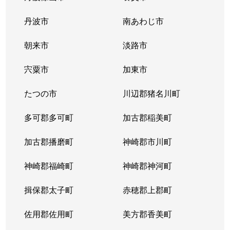
丹波市
南あわじ市
朝来市
淡路市
宍粟市
加東市
たつの市
川辺郡猪名川町
多可郡多可町
加古郡稲美町
加古郡播磨町
神崎郡市川町
神崎郡福崎町
神崎郡神河町
揖保郡太子町
赤穂郡上郡町
佐用郡佐用町
美方郡香美町