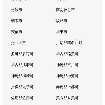
丹波市
南あわじ市
朝来市
淡路市
宍粟市
加東市
たつの市
川辺郡猪名川町
多可郡多可町
加古郡稲美町
加古郡播磨町
神崎郡市川町
神崎郡福崎町
神崎郡神河町
揖保郡太子町
赤穂郡上郡町
佐用郡佐用町
美方郡香美町