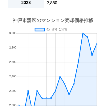
2023
2,850
桜口町
4,400万円
六甲道
徒歩
桜口町
4,300万円
六甲道
徒歩
桜口町
3,400万円
六甲道
徒歩
鹿ノ下通
1,400万円
大石
徒歩
鹿ノ下通
3,400万円
大石
徒歩
鹿ノ下通
860万円
大石
徒歩
篠原伯母野山町
3,300万円
六甲
徒歩
篠原伯母野山町
2,700万円
六甲
徒歩
篠原伯母野山町
3,300万円
六甲
徒歩