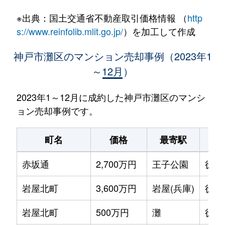
※出典：国土交通省不動産取引価格情報 （
http
s://www.reinfolib.mlit.go.jp/
）を加工して作成
神戸市灘区のマンション売却事例（2023年1
～12月）
2023年1～12月に成約した神戸市灘区のマンシ
ョン売却事例です。
町名
価格
最寄駅
駅
赤坂通
2,700万円
王子公園
徒歩
岩屋北町
3,600万円
岩屋(兵庫)
徒歩
岩屋北町
500万円
灘
徒歩