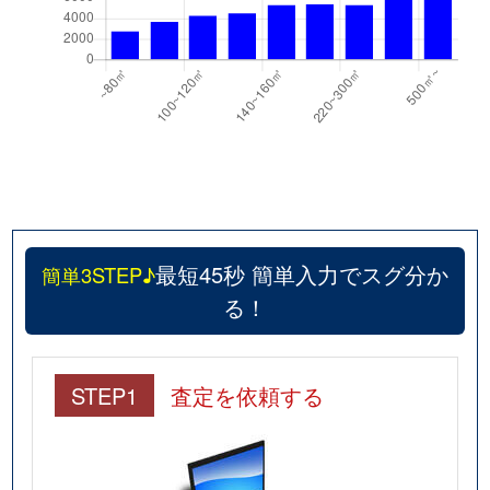
箕岡通
1,300万円
王子公園
徒歩
都通
2,400万円
西灘
徒歩
森後町
6,700万円
六甲道
徒歩
森後町
3,700万円
六甲道
徒歩
森後町
3,000万円
六甲道
徒歩
最短45秒 簡単入力でスグ分か
簡単3STEP♪
森後町
2,500万円
六甲道
徒歩
る！
森後町
3,600万円
六甲道
徒歩
大和町
1,500万円
六甲道
徒歩
STEP1
査定を依頼する
大和町
250万円
六甲道
徒歩