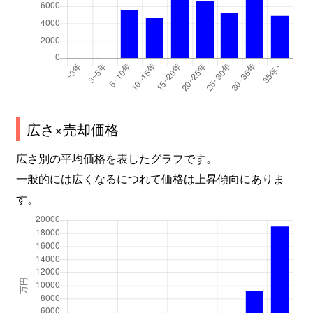
深田町
3,200万円
六甲道
徒歩
深田町
5,300万円
六甲道
徒歩
深田町
3,100万円
六甲道
徒歩
摩耶海岸通
4,200万円
岩屋(兵庫)
徒歩
広さ×売却価格
広さ別の平均価格を表したグラフです。
摩耶海岸通
1,900万円
岩屋(兵庫)
徒歩
一般的には広くなるにつれて価格は上昇傾向にありま
摩耶海岸通
4,100万円
岩屋(兵庫)
徒歩
す。
摩耶海岸通
4,600万円
岩屋(兵庫)
徒歩
摩耶海岸通
4,000万円
岩屋(兵庫)
徒歩
摩耶海岸通
4,500万円
西灘
徒歩