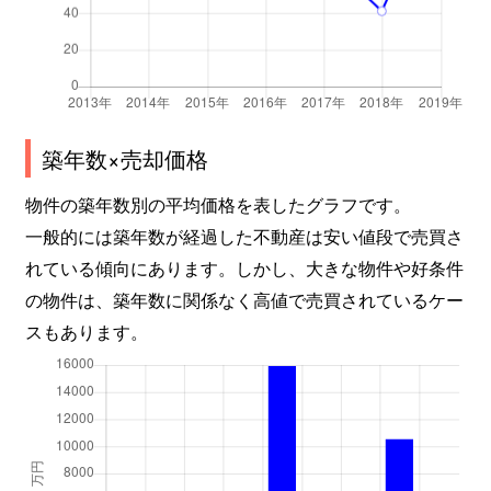
日尾町
2,900万円
六甲道
徒歩
日尾町
2,000万円
六甲道
徒歩
備後町
4,300万円
六甲道
徒歩
築年数×売却価格
備後町
4,300万円
六甲道
徒歩
物件の築年数別の平均価格を表したグラフです。
備後町
3,100万円
六甲道
徒歩
一般的には築年数が経過した不動産は安い値段で売買さ
れている傾向にあります。しかし、大きな物件や好条件
備後町
7,200万円
六甲道
徒歩
の物件は、築年数に関係なく高値で売買されているケー
備後町
3,200万円
六甲道
徒歩
スもあります。
備後町
4,600万円
六甲道
徒歩
深田町
4,100万円
六甲道
徒歩
深田町
2,500万円
六甲道
徒歩