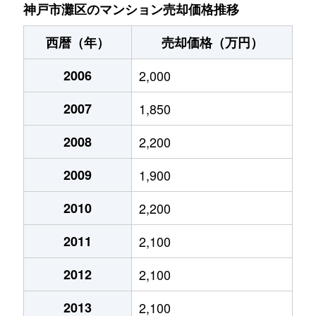
大石東町
2,100万円
大石
徒歩
神戸市灘区のマンション売却価格推移
大石東町
1,700万円
大石
徒歩
西暦（年）
売却価格（万円）
大石東町
1,200万円
大石
徒歩
2006
2,000
大石東町
1,700万円
大石
徒歩
2007
1,850
大石東町
530万円
新在家
徒歩
2008
2,200
大石東町
2,600万円
新在家
徒歩
2009
1,900
大石東町
1,600万円
新在家
徒歩
2010
2,200
2011
2,100
神ノ木通
3,400万円
六甲道
徒歩
2012
2,100
神ノ木通
3,800万円
六甲道
徒歩
2013
2,100
神ノ木通
4,500万円
六甲道
徒歩