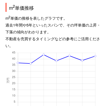
2
m
単価推移
中郷町
2,900万円
石屋川
徒歩
2
m
単価の推移を表したグラフです。
中郷町
2,700万円
石屋川
徒歩
過去1年間や5年といったスパンで、その坪単価の上昇・
永手町
5,600万円
六甲道
徒歩
下落の傾向がわかります。
不動産を売買するタイミングなどの参考にご活用くださ
永手町
1,600万円
六甲道
徒歩
い。
灘北通
2,000万円
王子公園
徒歩
灘北通
3,700万円
灘
徒歩
灘北通
2,900万円
灘
徒歩
灘北通
2,100万円
灘
徒歩
灘北通
5,500万円
摩耶
徒歩