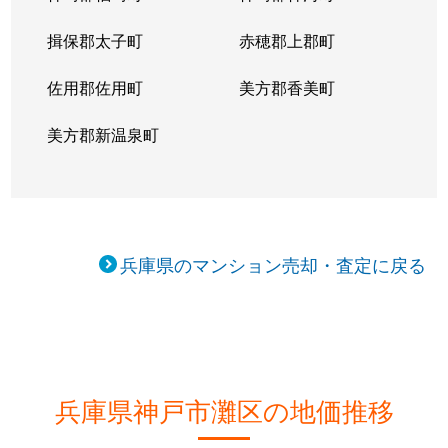
鶴甲
2,600万円
六甲
徒歩
揖保郡太子町
赤穂郡上郡町
鶴甲
450万円
六甲
徒歩
佐用郡佐用町
美方郡香美町
鶴甲
2,200万円
六甲
徒歩
美方郡新温泉町
鶴甲
1,200万円
六甲
徒歩
鶴甲
650万円
六甲
徒歩
鶴甲
850万円
六甲
徒歩
兵庫県のマンション売却・査定に戻る
鶴甲
2,300万円
六甲
徒歩
友田町
2,700万円
新在家
徒歩
友田町
3,800万円
新在家
徒歩
兵庫県神戸市灘区の地価推移
友田町
4,700万円
新在家
徒歩