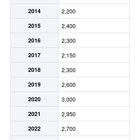
2014
2,200
記田町
2,400万円
石屋川
徒歩
2015
2,400
楠丘町
3,800万円
六甲
徒歩
2016
2,300
楠丘町
3,400万円
六甲
徒歩
2017
2,150
倉石通
3,200万円
王子公園
徒歩
2018
2,300
倉石通
2,300万円
王子公園
徒歩
2019
2,600
高徳町
5,000万円
六甲道
徒歩
2020
3,000
桜ケ丘町
3,000万円
王子公園
徒歩
2021
2,950
桜口町
42,000万円
六甲道
徒歩
2022
2,700
桜口町
3,800万円
六甲道
徒歩