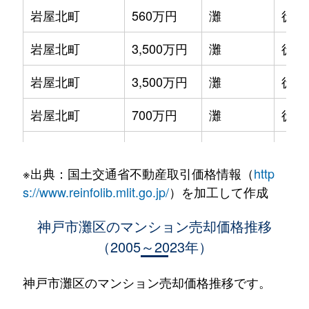
岩屋北町
560万円
灘
徒歩
岩屋北町
3,500万円
灘
徒歩
岩屋北町
3,500万円
灘
徒歩
岩屋北町
700万円
灘
徒歩
岩屋中町
330万円
岩屋(兵庫)
徒歩
※出典：国土交通省不動産取引価格情報（
http
岩屋中町
310万円
岩屋(兵庫)
徒歩
s://www.reinfolib.mlit.go.jp/
）を加工して作成
岩屋中町
1,200万円
西灘
徒歩
神戸市灘区のマンション売却価格推移
（2005～2023年）
上野通
4,400万円
王子公園
徒歩
大石東町
4,300万円
大石
徒歩
神戸市灘区のマンション売却価格推移です。