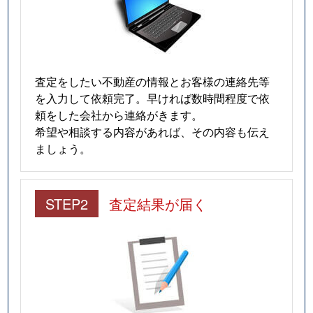
大和町
2,000万円
六甲道
徒歩
六甲台町
1,500万円
六甲
徒歩
六甲台町
380万円
六甲
徒歩
査定をしたい不動産の情報とお客様の連絡先等
を入力して依頼完了。早ければ数時間程度で依
六甲台町
3,400万円
六甲
徒歩
頼をした会社から連絡がきます。
希望や相談する内容があれば、その内容も伝え
六甲台町
640万円
六甲
徒歩
ましょう。
六甲台町
1,200万円
六甲
徒歩
STEP2
査定結果が届く
六甲町
580万円
六甲道
徒歩
六甲町
3,500万円
六甲道
徒歩
六甲町
3,700万円
六甲道
徒歩
六甲町
2,100万円
六甲道
徒歩