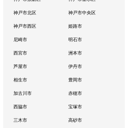
篠原南町
1,800万円
六甲
徒歩
神戸市北区
神戸市中央区
城内通
2,800万円
王子公園
徒歩
神戸市西区
姫路市
城内通
2,700万円
灘
徒歩
尼崎市
明石市
城の下通
3,200万円
王子公園
徒歩
西宮市
洲本市
新在家南町
460万円
新在家
徒歩
芦屋市
伊丹市
高尾通
1,300万円
王子公園
徒歩
相生市
豊岡市
高尾通
1,700万円
王子公園
徒歩
加古川市
赤穂市
高羽町
西脇市
4,500万円
宝塚市
六甲
徒歩
三木市
高砂市
土山町
1,500万円
御影(阪急)
徒歩