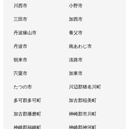
川西市
小野市
鶴甲
500万円
六甲
徒歩
三田市
加西市
鶴甲
990万円
六甲
徒歩
丹波篠山市
養父市
鶴甲
500万円
六甲
徒歩
丹波市
南あわじ市
鶴甲
380万円
六甲
徒歩
朝来市
淡路市
鶴甲
550万円
六甲
徒歩
宍粟市
加東市
鶴甲
250万円
六甲
徒歩
たつの市
川辺郡猪名川町
鶴甲
330万円
六甲
徒歩
多可郡多可町
加古郡稲美町
鶴甲
3,600万円
六甲
徒歩
加古郡播磨町
神崎郡市川町
鶴甲
400万円
六甲
徒歩
神崎郡福崎町
神崎郡神河町