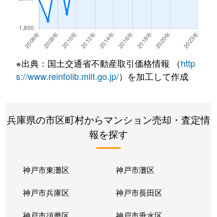
篠原伯母野山町
3,000万円
六甲
徒歩
篠原伯母野山町
3,500万円
六甲
徒歩
篠原伯母野山町
1,900万円
六甲
徒歩
※出典：国土交通省不動産取引価格情報 （
http
篠原北町
7,300万円
六甲
徒歩
s://www.reinfolib.mlit.go.jp/
）を加工して作成
篠原北町
1,300万円
六甲
徒歩
兵庫県の市区町村からマンション売却・査定情
篠原北町
2,300万円
六甲
徒歩
報を探す
篠原北町
1,200万円
六甲
徒歩
篠原北町
3,400万円
六甲
徒歩
神戸市東灘区
神戸市灘区
篠原南町
3,200万円
王子公園
徒歩
神戸市兵庫区
神戸市長田区
篠原南町
3,100万円
王子公園
徒歩
神戸市須磨区
神戸市垂水区