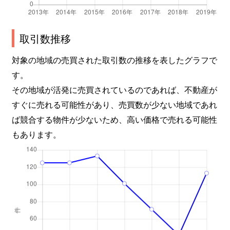
灘北通
6,300万円
摩耶
徒歩
灘南通
4,200万円
大石
徒歩
取引数推移
対象の地域の売買された取引数の推移を表したグラフで
灘南通
1,200万円
摩耶
徒歩
す。
灘南通
5,400万円
摩耶
徒歩
その地域が活発に売買されているのであれば、不動産が
すぐに売れる可能性があり、売買数が少ない地域であれ
灘南通
2,000万円
摩耶
徒歩
ば競合する物件が少ないため、高い価格で売れる可能性
畑原通
4,600万円
王子公園
徒歩
もあります。
稗原町
4,900万円
六甲道
徒歩
稗原町
3,300万円
六甲道
徒歩
稗原町
5,500万円
六甲道
徒歩