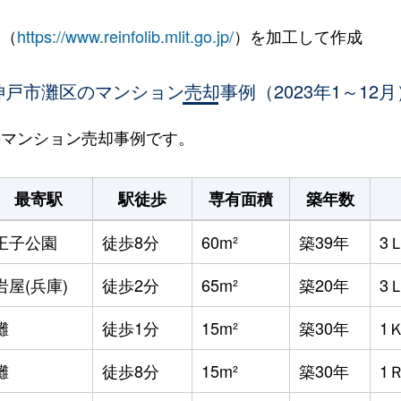
 （
https://www.reinfolib.mlit.go.jp/
）を加工して作成
神戸市灘区のマンション売却事例（2023年1～12月
区のマンション売却事例です。
最寄駅
駅徒歩
専有面積
築年数
王子公園
徒歩8分
60m²
築39年
3
岩屋(兵庫)
徒歩2分
65m²
築20年
3
灘
徒歩1分
15m²
築30年
1
灘
徒歩8分
15m²
築30年
1