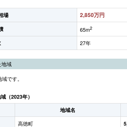
2,850万円
相場
2
積
65m
数
27年
た地域
地域です。
（2023年）
地域名
高徳町
5