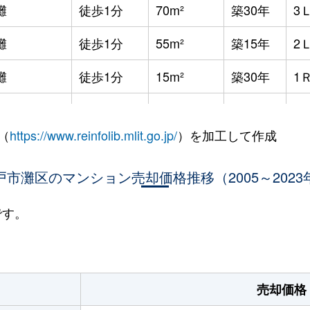
灘
徒歩1分
70m²
築30年
3
灘
徒歩1分
55m²
築15年
2
灘
徒歩1分
15m²
築30年
1
岩屋(兵庫)
徒歩5分
15m²
築37年
1
（
https://www.reinfolib.mlit.go.jp/
）を加工して作成
岩屋(兵庫)
徒歩5分
15m²
築37年
1
戸市灘区のマンション売却価格推移（2005～2023
西灘
徒歩4分
50m²
築38年
-
王子公園
徒歩14分
80m²
築19年
4
です。
大石
徒歩3分
65m²
築15年
3
大石
徒歩6分
55m²
築37年
2
売却価格
大石
徒歩4分
55m²
築37年
3