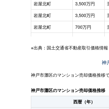
岩屋北町
3,500万円
岩屋北町
3,500万円
岩屋北町
700万円
岩屋中町
330万円
※出典：国土交通省不動産取引価格情報
岩屋中町
310万円
岩屋中町
1,200万円
神
上野通
4,400万円
神戸市灘区のマンション売却価格推移
大石東町
4,300万円
神戸市灘区のマンション売却価格推移
大石東町
2,100万円
西暦（年）
大石東町
1,700万円