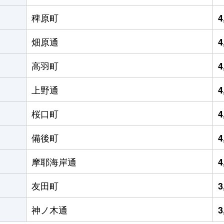
稗原町
4
畑原通
4
高羽町
4
上野通
4
桜口町
4
備後町
4
摩耶海岸通
4
友田町
3
神ノ木通
3