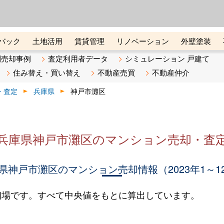
ーズ株式会社（東証グロース上
初めての方へ
ビスです 証券コード：4445
バック
土地活用
賃貸管理
リノベーション
外壁塗装
ライン講座
リビンマガジンBiz
不動産売却ご相談デスク
別売却事例
査定利用者データ
シミュレーション 戸建て
住み替え・買い替え
不動産売買
不動産仲介
・査定
兵庫県
神戸市灘区
兵庫県神戸市灘区のマンション売却・査
県神戸市灘区のマンション売却情報（2023年1～1
相場です。すべて中央値をもとに算出しています。