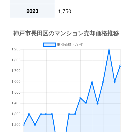
林山町
580万円
高速長田
徒歩
2023
1,750
林山町
900万円
高速長田
徒歩
二葉町
3,000万円
駒ケ林
徒歩
二葉町
2,900万円
駒ケ林
徒歩
二葉町
2,200万円
駒ケ林
徒歩
房王寺町
1,100万円
長田(神戸電鉄)
徒歩
細田町
1,600万円
新長田
徒歩
本庄町
2,000万円
鷹取
徒歩
本庄町
800万円
鷹取
徒歩
本庄町
1,300万円
鷹取
徒歩