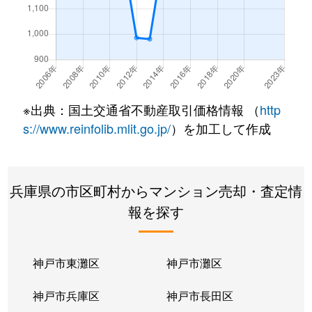
前原町
2,000万円
上沢
徒歩
松野通
1,800万円
新長田
徒歩
松野通
3,200万円
新長田
徒歩
※出典：国土交通省不動産取引価格情報 （
http
松野通
860万円
新長田
徒歩
s://www.reinfolib.mlit.go.jp/
）を加工して作成
御蔵通
1,700万円
高速長田
徒歩
兵庫県の市区町村からマンション売却・査定情
四番町
1,600万円
高速長田
徒歩
報を探す
六番町
1,900万円
高速長田
徒歩
若松町
3,200万円
新長田
徒歩
神戸市東灘区
神戸市灘区
神戸市兵庫区
神戸市長田区