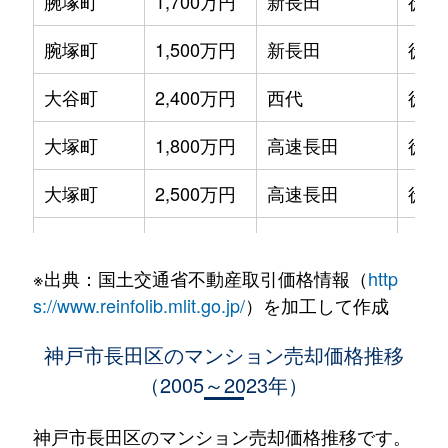
腕塚町
1,700万円
新長田
徒歩
腕塚町
1,500万円
新長田
徒歩
大谷町
2,400万円
西代
徒歩
大塚町
1,800万円
高速長田
徒歩
大塚町
2,500万円
高速長田
徒歩
大橋町
3,000万円
新長田
徒歩
※出典：国土交通省不動産取引価格情報（
http
大橋町
2,900万円
新長田
徒歩
s://www.reinfolib.mlit.go.jp/
）を加工して作成
大橋町
590万円
新長田
徒歩
神戸市長田区のマンション売却価格推移
（2005～2023年）
大橋町
1,700万円
新長田
徒歩
大橋町
2,400万円
新長田
徒歩
神戸市長田区のマンション売却価格推移です。