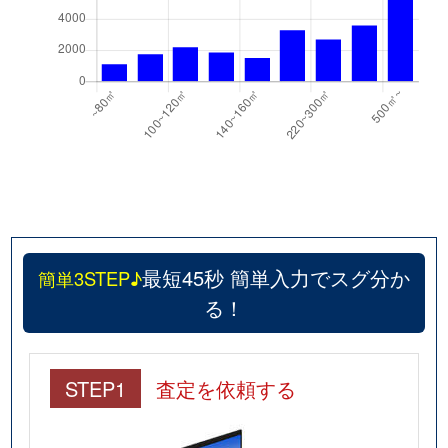
最短45秒 簡単入力でスグ分か
簡単3STEP♪
る！
STEP1
査定を依頼する