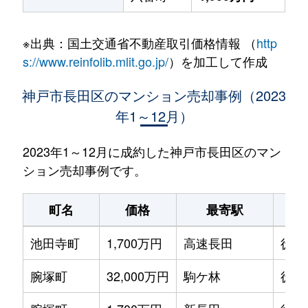
※出典：国土交通省不動産取引価格情報 （
http
s://www.reinfolib.mlit.go.jp/
）を加工して作成
神戸市長田区のマンション売却事例（2023
年1～12月）
2023年1～12月に成約した神戸市長田区のマン
ション売却事例です。
町名
価格
最寄駅
駅
池田寺町
1,700万円
高速長田
徒歩
腕塚町
32,000万円
駒ケ林
徒歩