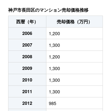
大橋町
2,600万円
新長田
徒歩
神戸市長田区のマンション売却価格推移
大橋町
730万円
新長田
徒歩
西暦（年）
売却価格（万円）
北町
2,300万円
高速長田
徒歩
2006
1,200
北町
2,400万円
高速長田
徒歩
2007
1,300
久保町
3,700万円
駒ケ林
徒歩
2008
1,200
久保町
2,700万円
駒ケ林
徒歩
2009
1,300
久保町
3,200万円
駒ケ林
徒歩
2010
1,300
2011
1,300
久保町
3,500万円
駒ケ林
徒歩
2012
985
大日丘町
1,400万円
丸山(兵庫)
徒歩