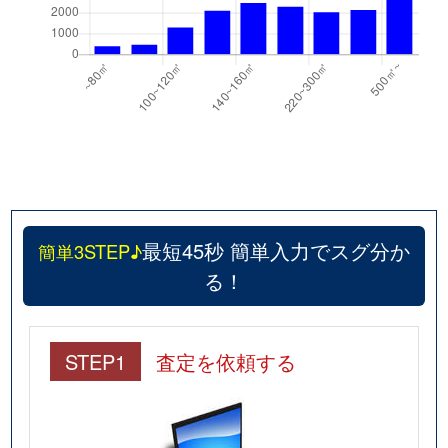
最短45秒 簡単入力でスグ分か
簡単3STEP♪
る！
STEP1
査定を依頼する