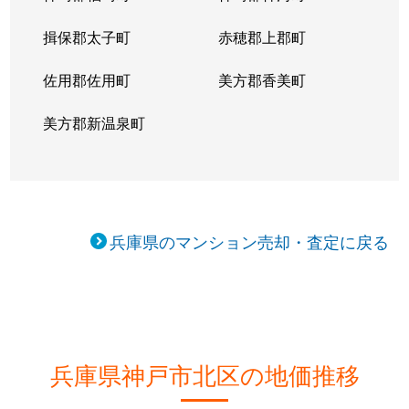
藤原台北町
2,200万円
岡場
徒歩4分
揖保郡太子町
赤穂郡上郡町
藤原台北町
1,500万円
田尾寺
徒歩11分
佐用郡佐用町
美方郡香美町
藤原台北町
1,500万円
田尾寺
徒歩7分
美方郡新温泉町
藤原台北町
1,200万円
田尾寺
徒歩10分
藤原台北町
850万円
田尾寺
徒歩10分
藤原台北町
2,300万円
田尾寺
徒歩9分
兵庫県のマンション売却・査定に戻る
藤原台北町
1,400万円
田尾寺
徒歩11分
藤原台北町
150万円
田尾寺
徒歩9分
藤原台北町
600万円
田尾寺
徒歩8分
兵庫県神戸市北区の地価推移
藤原台南町
800万円
岡場
徒歩25分