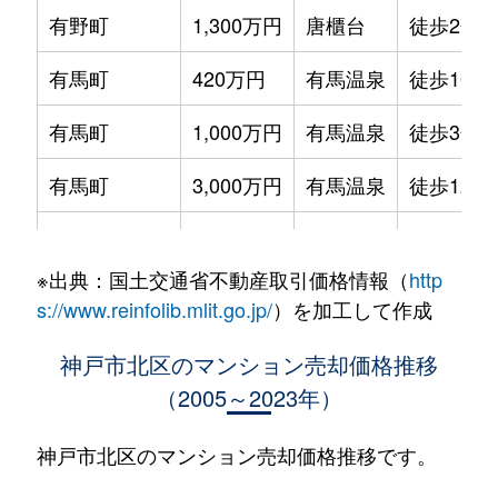
有野町
1,300万円
唐櫃台
徒歩2分
有馬町
420万円
有馬温泉
徒歩10分
有馬町
1,000万円
有馬温泉
徒歩3分
有馬町
3,000万円
有馬温泉
徒歩12分
有馬町
2,100万円
有馬温泉
徒歩12分
※出典：国土交通省不動産取引価格情報（
http
有馬町
2,500万円
有馬温泉
徒歩12分
s://www.reinfolib.mlit.go.jp/
）を加工して作成
有馬町
940万円
有馬温泉
徒歩3分
神戸市北区のマンション売却価格推移
（2005～2023年）
有馬町
600万円
有馬温泉
徒歩11分
有馬町
730万円
有馬温泉
徒歩3分
神戸市北区のマンション売却価格推移です。