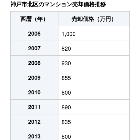
有馬町
3,700万円
有馬温泉
徒歩12分
神戸市北区のマンション売却価格推移
有馬町
1,100万円
有馬温泉
徒歩3分
西暦（年）
売却価格（万円）
有馬町
1,200万円
有馬温泉
徒歩3分
2006
1,000
有馬町
3,300万円
有馬温泉
徒歩12分
2007
820
泉台
950万円
北鈴蘭台
徒歩14分
2008
930
泉台
400万円
北鈴蘭台
徒歩29分
2009
855
泉台
580万円
北鈴蘭台
徒歩24分
2010
800
2011
890
泉台
290万円
北鈴蘭台
徒歩11分
2012
835
泉台
250万円
北鈴蘭台
徒歩29分
2013
800
泉台
600万円
北鈴蘭台
徒歩29分