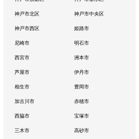
日の峰
800万円
箕谷
徒歩28分
神戸市北区
神戸市中央区
日の峰
1,200万円
箕谷
徒歩21分
神戸市西区
姫路市
日の峰
950万円
箕谷
徒歩19分
尼崎市
明石市
日の峰
1,100万円
箕谷
徒歩19分
西宮市
洲本市
日の峰
1,200万円
箕谷
徒歩21分
芦屋市
伊丹市
日の峰
1,500万円
箕谷
徒歩19分
相生市
豊岡市
ひよどり台
100万円
高速長田
徒歩1時間
加古川市
赤穂市
ひよどり台
西脇市
350万円
宝塚市
鈴蘭台
徒歩45分
三木市
高砂市
ひよどり台
190万円
西鈴蘭台
徒歩45分