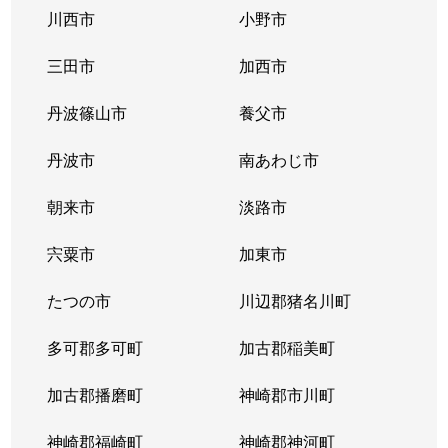
川西市
小野市
ひよどり台
340万円
西鈴蘭台
徒歩45分
三田市
加西市
ひよどり台
360万円
西鈴蘭台
徒歩45分
丹波篠山市
養父市
ひよどり台
200万円
西鈴蘭台
徒歩45分
丹波市
南あわじ市
ひよどり台
100万円
西鈴蘭台
徒歩45分
朝来市
淡路市
ひよどり台
390万円
西鈴蘭台
徒歩45分
宍粟市
加東市
藤原台北町
1,900万円
岡場
徒歩15分
たつの市
川辺郡猪名川町
藤原台北町
1,300万円
岡場
徒歩15分
多可郡多可町
加古郡稲美町
藤原台北町
1,600万円
岡場
徒歩10分
加古郡播磨町
神崎郡市川町
藤原台北町
1,600万円
岡場
徒歩4分
神崎郡福崎町
神崎郡神河町