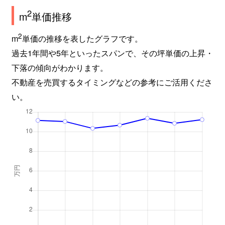
2
m
単価推移
藤原台南町
800万円
岡場
徒歩24分
2
m
単価の推移を表したグラフです。
藤原台南町
1,100万円
五社
徒歩19分
過去1年間や5年といったスパンで、その坪単価の上昇・
藤原台南町
1,600万円
五社
徒歩19分
下落の傾向がわかります。
不動産を売買するタイミングなどの参考にご活用くださ
松が枝町
1,700万円
箕谷
徒歩4分
い。
緑町
1,400万円
山の街
徒歩13分
緑町
1,500万円
山の街
徒歩9分
緑町
1,000万円
山の街
徒歩1分
緑町
1,200万円
山の街
徒歩11分
山田町下谷上
1,100万円
山の街
徒歩18分