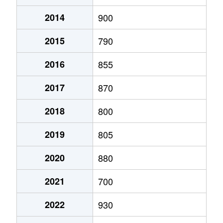
2014
900
泉台
430万円
北鈴蘭台
徒歩11分
2015
790
大原
1,600万円
山の街
徒歩20分
2016
855
桂木
1,800万円
箕谷
徒歩25分
2017
870
桂木
1,400万円
山の街
徒歩18分
2018
800
桂木
1,700万円
山の街
徒歩16分
2019
805
鹿の子台北町
1,000万円
神鉄道場
徒歩10分
2020
880
唐櫃台
250万円
唐櫃台
徒歩8分
2021
700
北五葉
530万円
西鈴蘭台
徒歩11分
2022
930
北五葉
750万円
西鈴蘭台
徒歩6分