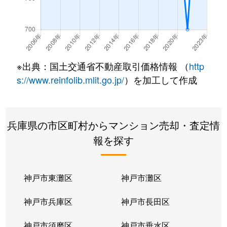
鈴蘭台東町
1,900万円
鈴蘭台
徒歩14分
鈴蘭台東町
600万円
鈴蘭台
徒歩7分
鈴蘭台南町
1,600万円
鈴蘭台
徒歩4分
※出典：国土交通省不動産取引価格情報 （
http
鈴蘭台南町
2,800万円
鈴蘭台
徒歩0分
s://www.reinfolib.mlit.go.jp/
）を加工して作成
鈴蘭台南町
1,600万円
鈴蘭台
徒歩1分
兵庫県の市区町村からマンション売却・査定情
鈴蘭台南町
1,900万円
鈴蘭台
徒歩4分
報を探す
谷上東町
3,900万円
谷上
徒歩0分
中里町
880万円
鈴蘭台
徒歩24分
神戸市東灘区
神戸市灘区
西大池
570万円
大池
徒歩8分
神戸市兵庫区
神戸市長田区
花山東町
830万円
花山
徒歩4分
神戸市須磨区
神戸市垂水区