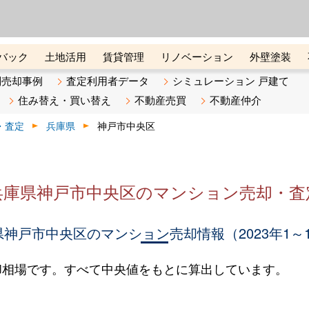
ーズ株式会社（東証グロース上
初めての方へ
ビスです 証券コード：4445
バック
土地活用
賃貸管理
リノベーション
外壁塗装
ライン講座
リビンマガジンBiz
不動産売却ご相談デスク
別売却事例
査定利用者データ
シミュレーション 戸建て
住み替え・買い替え
不動産売買
不動産仲介
・査定
兵庫県
神戸市中央区
兵庫県神戸市中央区のマンション売却・査
神戸市中央区のマンション売却情報（2023年1～
却相場です。すべて中央値をもとに算出しています。