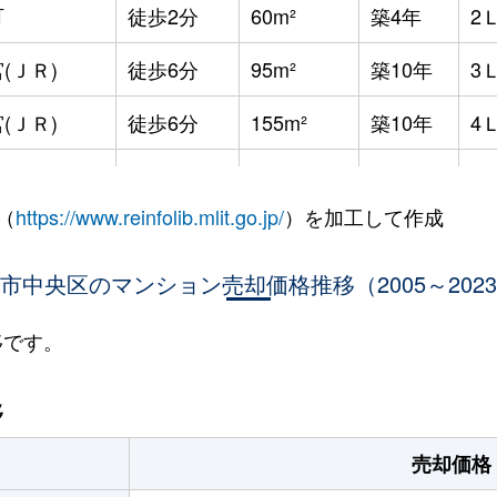
町
徒歩2分
60m²
築4年
2
(ＪＲ)
徒歩6分
95m²
築10年
3
(ＪＲ)
徒歩6分
155m²
築10年
4
(ＪＲ)
徒歩6分
80m²
築10年
3
（
https://www.reinfolib.mlit.go.jp/
）を加工して作成
(ＪＲ)
徒歩8分
65m²
築23年
3
(ＪＲ)
市中央区のマンション売却価格推移（2005～202
徒歩6分
70m²
築10年
1
道(阪神)
徒歩2分
20m²
築0年
1
移です。
道(阪神)
徒歩2分
20m²
築0年
1
移
道(阪神)
徒歩5分
25m²
築11年
1
売却価格
道(阪神)
徒歩2分
20m²
築0年
1