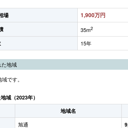
1,900万円
相場
2
積
35m
数
15年
れた地域
地域です。
域（2023年）
地域名
旭通
9