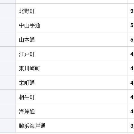
北野町
9
中山手通
5
山本通
5
江戸町
4
東川崎町
4
栄町通
4
相生町
4
海岸通
4
脇浜海岸通
3