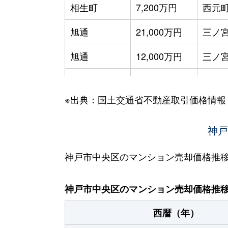
相生町
7,200万円
西元
旭通
21,000万円
三ノ宮
旭通
12,000万円
三ノ宮
旭通
8,100万円
三ノ宮
※出典：国土交通省不動産取引価格情報
旭通
4,200万円
三ノ宮
旭通
9,800万円
三ノ宮
神戸
吾妻通
1,800万円
春日野
神戸市中央区のマンション売却価格推
吾妻通
1,800万円
春日野
神戸市中央区のマンション売却価格推
吾妻通
2,400万円
春日野
西暦（年）
吾妻通
1,700万円
春日野