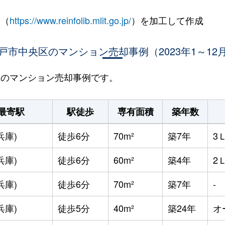
 （
https://www.reinfolib.mlit.go.jp/
）を加工して作成
戸市中央区のマンション売却事例（2023年1～12
央区のマンション売却事例です。
最寄駅
駅徒歩
専有面積
築年数
兵庫)
徒歩6分
70m²
築7年
3
兵庫)
徒歩6分
60m²
築4年
2
兵庫)
徒歩6分
70m²
築7年
-
兵庫)
徒歩5分
40m²
築24年
オ