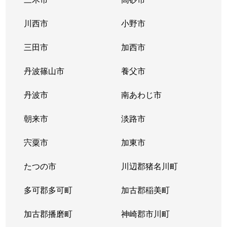
磯上通
700万円
三ノ宮(ＪＲ)
徒歩
川西市
小野市
磯上通
2,000万円
三ノ宮(ＪＲ)
徒歩
三田市
加西市
磯上通
2,100万円
三ノ宮(ＪＲ)
徒歩
丹波篠山市
養父市
磯辺通
2,600万円
三ノ宮(ＪＲ)
徒歩
丹波市
南あわじ市
磯辺通
1,200万円
三ノ宮(ＪＲ)
徒歩
朝来市
淡路市
磯辺通
1,200万円
三ノ宮(ＪＲ)
徒歩
宍粟市
加東市
磯辺通
1,400万円
三ノ宮(ＪＲ)
徒歩
たつの市
川辺郡猪名川町
磯辺通
1,300万円
三ノ宮(ＪＲ)
徒歩
多可郡多可町
加古郡稲美町
磯辺通
4,000万円
三ノ宮(ＪＲ)
徒歩
加古郡播磨町
神崎郡市川町
磯辺通
4,600万円
三ノ宮(ＪＲ)
徒歩