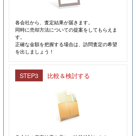
雲井通
800万円
三ノ宮(ＪＲ)
徒歩
熊内町
4,400万円
新神戸
徒歩
各会社から、査定結果が届きます。
同時に売却方法についての提案をしてもらえま
熊内町
2,400万円
新神戸
徒歩
す。
正確な金額を把握する場合は、訪問査定の希望
熊内町
3,400万円
新神戸
徒歩
を出しましょう！
御幸通
1,800万円
三ノ宮(ＪＲ)
徒歩
STEP3
比較＆検討する
御幸通
1,600万円
三ノ宮(ＪＲ)
徒歩
御幸通
1,800万円
三ノ宮(ＪＲ)
徒歩
御幸通
1,800万円
三ノ宮(ＪＲ)
徒歩
御幸通
1,400万円
三ノ宮(ＪＲ)
徒歩