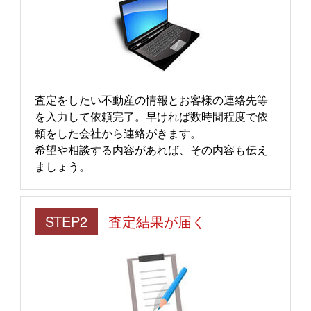
国香通
2,600万円
春日野道(阪急)
徒歩
国香通
750万円
春日野道(阪急)
徒歩
雲井通
2,700万円
三ノ宮(ＪＲ)
徒歩
査定をしたい不動産の情報とお客様の連絡先等
を入力して依頼完了。早ければ数時間程度で依
雲井通
480万円
三ノ宮(ＪＲ)
徒歩
頼をした会社から連絡がきます。
希望や相談する内容があれば、その内容も伝え
雲井通
1,900万円
三ノ宮(ＪＲ)
徒歩
ましょう。
雲井通
1,300万円
三ノ宮(ＪＲ)
徒歩
STEP2
査定結果が届く
雲井通
2,400万円
三ノ宮(ＪＲ)
徒歩
雲井通
3,800万円
三ノ宮(ＪＲ)
徒歩
雲井通
1,600万円
三ノ宮(ＪＲ)
徒歩