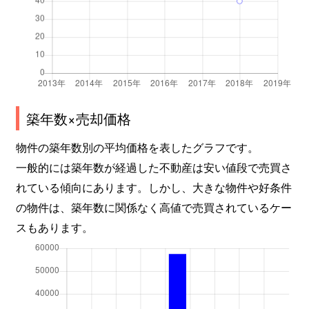
加納町
1,300万円
三ノ宮(ＪＲ)
徒歩
加納町
2,400万円
三ノ宮(ＪＲ)
徒歩
加納町
1,400万円
三ノ宮(ＪＲ)
徒歩
築年数×売却価格
加納町
4,000万円
三ノ宮(ＪＲ)
徒歩
物件の築年数別の平均価格を表したグラフです。
加納町
4,100万円
三ノ宮(ＪＲ)
徒歩
一般的には築年数が経過した不動産は安い値段で売買さ
れている傾向にあります。しかし、大きな物件や好条件
加納町
6,000万円
三ノ宮(ＪＲ)
徒歩
の物件は、築年数に関係なく高値で売買されているケー
加納町
6,200万円
三ノ宮(ＪＲ)
徒歩
スもあります。
加納町
3,000万円
新神戸
徒歩
加納町
2,300万円
新神戸
徒歩