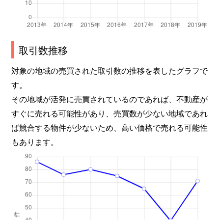
海岸通
1,800万円
西元町
徒歩
海岸通
2,400万円
西元町
徒歩
海岸通
1,800万円
西元町
徒歩
取引数推移
対象の地域の売買された取引数の推移を表したグラフで
海岸通
11,000万円
西元町
徒歩
す。
海岸通
4,900万円
西元町
徒歩
その地域が活発に売買されているのであれば、不動産が
すぐに売れる可能性があり、売買数が少ない地域であれ
海岸通
1,700万円
花隈
徒歩
ば競合する物件が少ないため、高い価格で売れる可能性
海岸通
4,000万円
元町(ＪＲ)
徒歩
もあります。
海岸通
6,700万円
元町(ＪＲ)
徒歩
海岸通
2,100万円
元町(ＪＲ)
徒歩
籠池通
2,900万円
春日野道(阪急)
徒歩