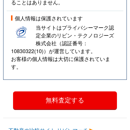
ることはありません。
下山手通
1,600万円
大倉山(兵庫)
徒歩
個人情報は保護されています
下山手通
1,600万円
大倉山(兵庫)
徒歩
当サイトはプライバシーマーク認
下山手通
1,300万円
大倉山(兵庫)
徒歩
定企業のリビン・テクノロジーズ
株式会社（認証番号：
下山手通
1,500万円
大倉山(兵庫)
徒歩
10830322(10)
）が運営しています。
お客様の個人情報は大切に保護されていま
下山手通
1,300万円
大倉山(兵庫)
徒歩
す。
下山手通
1,600万円
県庁前(兵庫)
徒歩
下山手通
2,100万円
県庁前(兵庫)
徒歩
下山手通
5,400万円
県庁前(兵庫)
徒歩
下山手通
4,100万円
県庁前(兵庫)
徒歩
不動産の比較サイト リビンマッチ