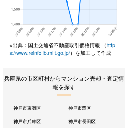
生田町
810万円
新神戸
徒歩
生田町
1,600万円
新神戸
徒歩
生田町
1,900万円
新神戸
徒歩
※出典：国土交通省不動産取引価格情報 （
http
生田町
1,900万円
新神戸
徒歩
s://www.reinfolib.mlit.go.jp/
）を加工して作成
生田町
900万円
新神戸
徒歩
兵庫県の市区町村からマンション売却・査定情
生田町
1,600万円
新神戸
徒歩
報を探す
磯上通
1,600万円
三ノ宮(ＪＲ)
徒歩
磯上通
1,700万円
三ノ宮(ＪＲ)
徒歩
神戸市東灘区
神戸市灘区
磯上通
1,800万円
三ノ宮(ＪＲ)
徒歩
神戸市兵庫区
神戸市長田区