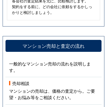
御幸通
1,600万円
三ノ宮(ＪＲ)
徒歩
各会社の査定結果を元に、比較検討します。
契約をする前に、どの会社に依頼をするかしっ
御幸通
670万円
三ノ宮(ＪＲ)
徒歩
かりと検討しましょう。
御幸通
1,700万円
三ノ宮(ＪＲ)
徒歩
御幸通
1,700万円
三ノ宮(ＪＲ)
徒歩
マンション売却と査定の流れ
御幸通
1,900万円
三ノ宮(ＪＲ)
徒歩
御幸通
1,700万円
三ノ宮(ＪＲ)
徒歩
一般的なマンション売却の流れを説明しま
御幸通
1,700万円
三ノ宮(ＪＲ)
徒歩
す。
御幸通
1,700万円
三ノ宮(ＪＲ)
徒歩
売却相談
マンションの売却は、価格の査定から。ご要
御幸通
1,600万円
三ノ宮(ＪＲ)
徒歩
望・お悩み等をご相談ください。
御幸通
1,800万円
三ノ宮(ＪＲ)
徒歩