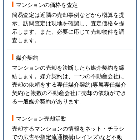
マンションの価格を査定
御幸通
1,700万円
三ノ宮(ＪＲ)
徒歩
簡易査定は近隣の売却事例などから概算を提
示。訪問査定は現地を確認し、査定価格を提
御幸通
1,600万円
三ノ宮(ＪＲ)
徒歩
示します。また、必要に応じて売却物件を調
査します。
御幸通
2,000万円
三ノ宮(ＪＲ)
徒歩
御幸通
1,800万円
三ノ宮(ＪＲ)
徒歩
媒介契約
マンションの売却を決断したら媒介契約を締
琴ノ緒町
1,500万円
三ノ宮(ＪＲ)
徒歩
結します。媒介契約は、一つの不動産会社に
売却の依頼をする専任媒介契約(専属専任媒介
琴ノ緒町
1,700万円
三ノ宮(ＪＲ)
徒歩
契約)と複数の不動産会社に売却の依頼ができ
琴ノ緒町
1,600万円
三ノ宮(ＪＲ)
徒歩
る一般媒介契約があります。
琴ノ緒町
1,300万円
三ノ宮(ＪＲ)
徒歩
マンション売却活動
売却するマンションの情報をネット・チラシ
琴ノ緒町
4,100万円
三ノ宮(ＪＲ)
徒歩
での広告や指定流通機構(レインズ)など不動