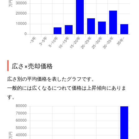
加納町
2,500万円
新神戸
徒歩
神若通
680万円
春日野道(阪急)
徒歩
北長狭通
1,800万円
西元町
徒歩
北長狭通
1,900万円
西元町
徒歩
北長狭通
4,200万円
元町(ＪＲ)
徒歩
広さ×売却価格
広さ別の平均価格を表したグラフです。
北長狭通
1,900万円
元町(ＪＲ)
徒歩
一般的には広くなるにつれて価格は上昇傾向にありま
北長狭通
2,500万円
元町(ＪＲ)
徒歩
す。
北長狭通
3,000万円
元町(ＪＲ)
徒歩
北長狭通
1,800万円
元町(ＪＲ)
徒歩