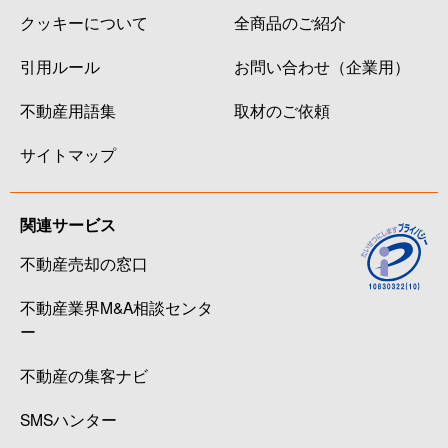
クッキーについて
全商品のご紹介
下山手通
4,800万円
県庁前(兵庫)
徒歩
引用ルール
お問い合わせ（企業用）
下山手通
3,500万円
三ノ宮(ＪＲ)
徒歩
不動産用語集
取材のご依頼
下山手通
4,200万円
三ノ宮(ＪＲ)
徒歩
サイトマップ
下山手通
5,700万円
三ノ宮(ＪＲ)
徒歩
下山手通
1,800万円
花隈
徒歩
関連サービス
不動産売却の窓口
下山手通
1,900万円
花隈
徒歩
不動産業界M&A相談センタ
下山手通
880万円
元町(ＪＲ)
徒歩
ー
諏訪山町
1,500万円
県庁前(兵庫)
徒歩
不動産の集客ナビ
橘通
1,300万円
高速神戸
徒歩
SMSハンター