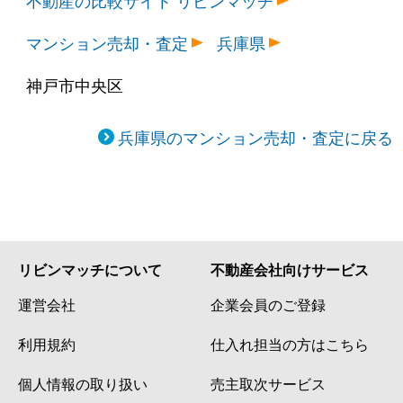
下山手通
1,400万円
県庁前(兵庫)
徒歩
マンション売却・査定
兵庫県
下山手通
1,100万円
県庁前(兵庫)
徒歩
神戸市中央区
下山手通
10,000万円
県庁前(兵庫)
徒歩
下山手通
1,600万円
県庁前(兵庫)
徒歩
兵庫県のマンション売却・査定に戻る
下山手通
9,500万円
県庁前(兵庫)
徒歩
下山手通
1,100万円
県庁前(兵庫)
徒歩
下山手通
1,200万円
県庁前(兵庫)
徒歩
リビンマッチについて
不動産会社向けサービス
下山手通
6,200万円
県庁前(兵庫)
徒歩
運営会社
企業会員のご登録
利用規約
仕入れ担当の方はこちら
下山手通
3,900万円
県庁前(兵庫)
徒歩
個人情報の取り扱い
売主取次サービス
下山手通
4,900万円
県庁前(兵庫)
徒歩