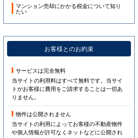
マンション売却にかかる税金について知り
栄町通
5,100万円
花隈
徒歩
たい
栄町通
4,000万円
花隈
徒歩
栄町通
4,500万円
元町(ＪＲ)
徒歩
お客様とのお約束
栄町通
12,000万円
元町(ＪＲ)
徒歩
栄町通
4,600万円
元町(ＪＲ)
徒歩
サービスは完全無料
当サイトの利用料はすべて無料です。当サイ
東雲通
1,800万円
春日野道(阪急)
徒歩
トがお客様に費用をご請求することは一切あ
りません。
東雲通
1,700万円
春日野道(阪急)
徒歩
物件は公開されません
東雲通
1,500万円
春日野道(阪急)
徒歩
当サイトの利用によってお客様の不動産物件
下山手通
1,900万円
大倉山(兵庫)
徒歩
や個人情報が許可なくネットなどに公開され