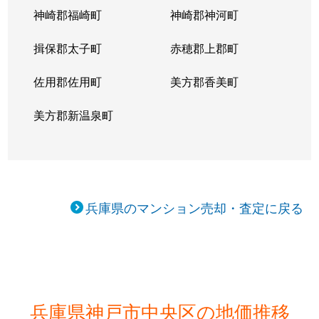
神崎郡福崎町
神崎郡神河町
磯辺通
4,200万円
三ノ宮(ＪＲ)
徒歩
揖保郡太子町
赤穂郡上郡町
磯辺通
1,100万円
三ノ宮(ＪＲ)
徒歩
佐用郡佐用町
美方郡香美町
磯辺通
1,400万円
三ノ宮(ＪＲ)
徒歩
美方郡新温泉町
磯辺通
1,800万円
三ノ宮(ＪＲ)
徒歩
伊藤町
3,600万円
三ノ宮(ＪＲ)
徒歩
伊藤町
3,100万円
三ノ宮(ＪＲ)
徒歩
兵庫県のマンション売却・査定に戻る
伊藤町
10,000万円
三ノ宮(ＪＲ)
徒歩
江戸町
4,900万円
三ノ宮(ＪＲ)
徒歩
海岸通
5,300万円
三ノ宮(ＪＲ)
徒歩
兵庫県神戸市中央区の地価推移