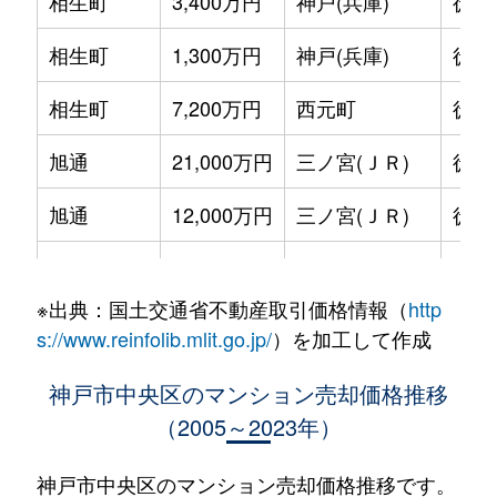
相生町
3,400万円
神戸(兵庫)
徒歩
相生町
1,300万円
神戸(兵庫)
徒歩
相生町
7,200万円
西元町
徒歩
旭通
21,000万円
三ノ宮(ＪＲ)
徒歩
旭通
12,000万円
三ノ宮(ＪＲ)
徒歩
旭通
8,100万円
三ノ宮(ＪＲ)
徒歩
※出典：国土交通省不動産取引価格情報（
http
旭通
4,200万円
三ノ宮(ＪＲ)
徒歩
s://www.reinfolib.mlit.go.jp/
）を加工して作成
旭通
9,800万円
三ノ宮(ＪＲ)
徒歩
神戸市中央区のマンション売却価格推移
（2005～2023年）
吾妻通
1,800万円
春日野道(阪神)
徒歩
吾妻通
1,800万円
春日野道(阪神)
徒歩
神戸市中央区のマンション売却価格推移です。