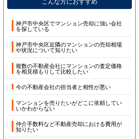
栄町通
6,000万円
西元町
徒歩
こんな方におすすめ
栄町通
5,700万円
西元町
徒歩
神戸市中央区でマンション売却に強い会社
を探している
栄町通
5,400万円
西元町
徒歩
神戸市中央区近隣のマンションの売却相場
栄町通
3,600万円
西元町
徒歩
や状況について知りたい
栄町通
4,300万円
西元町
徒歩
複数の不動産会社にマンションの査定価格
を相見積もりして比較したい
栄町通
1,900万円
西元町
徒歩
今の不動産会社の担当者と相性が悪い
栄町通
580万円
西元町
徒歩
マンションを売りたいがどこに依頼してい
栄町通
600万円
西元町
徒歩
いかわからない
栄町通
2,700万円
花隈
徒歩
仲介手数料など不動産売却における費用が
知りたい
栄町通
5,200万円
花隈
徒歩