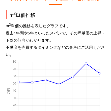
海岸通
6,500万円
三ノ宮(ＪＲ)
徒歩
2
m
単価推移
海岸通
6,000万円
三ノ宮(ＪＲ)
徒歩
2
m
単価の推移を表したグラフです。
海岸通
4,300万円
三ノ宮(ＪＲ)
徒歩
過去1年間や5年といったスパンで、その坪単価の上昇・
海岸通
4,000万円
西元町
徒歩
下落の傾向がわかります。
不動産を売買するタイミングなどの参考にご活用くださ
海岸通
1,800万円
西元町
徒歩
い。
海岸通
1,800万円
西元町
徒歩
海岸通
8,300万円
西元町
徒歩
海岸通
3,100万円
西元町
徒歩
海岸通
5,800万円
西元町
徒歩