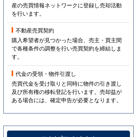
産の売買情報ネットワークに登録し売却活動
琴ノ緒町
3,100万円
三ノ宮(ＪＲ)
徒歩
を行います。
琴ノ緒町
2,000万円
三ノ宮(ＪＲ)
徒歩
不動産売買契約
古湊通
2,400万円
神戸(兵庫)
徒歩
購入希望者が見つかった場合、売主・買主間
で各種条件の調整を行い売買契約を締結しま
古湊通
1,800万円
神戸(兵庫)
徒歩
す。
古湊通
3,200万円
神戸(兵庫)
徒歩
代金の受領・物件引渡し
古湊通
1,700万円
神戸(兵庫)
徒歩
売買代金を受け取りと同時に物件の引き渡し
及び所有権の移転登記を行います。売却益が
古湊通
1,900万円
神戸(兵庫)
徒歩
ある場合には、確定申告が必要となります。
古湊通
1,700万円
神戸(兵庫)
徒歩
栄町通
4,900万円
西元町
徒歩