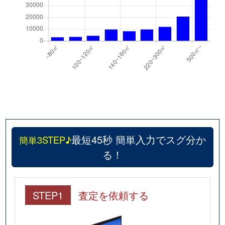
北長狭通
3,500万円
元町(ＪＲ)
徒歩
北長狭通
2,400万円
元町(ＪＲ)
徒歩
北長狭通
720万円
元町(ＪＲ)
徒歩
北長狭通
3,800万円
元町(ＪＲ)
徒歩
北長狭通
3,300万円
元町(ＪＲ)
徒歩
北野町
9,700万円
三ノ宮(ＪＲ)
徒歩
最短45秒 簡単入力でスグ分か
簡単3STEP♪
北本町通
2,100万円
春日野道(阪神)
徒歩
る！
楠町
2,400万円
西元町
徒歩
国香通
680万円
春日野道(阪急)
徒歩
STEP1
査定を依頼する
国香通
800万円
春日野道(阪急)
徒歩