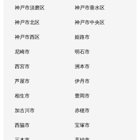
磯上通
1,900万円
三ノ宮(ＪＲ)
徒歩
神戸市須磨区
神戸市垂水区
磯上通
1,300万円
三ノ宮(ＪＲ)
徒歩
神戸市北区
神戸市中央区
磯上通
2,100万円
三ノ宮(ＪＲ)
徒歩
神戸市西区
姫路市
磯上通
3,800万円
三ノ宮(ＪＲ)
徒歩
尼崎市
明石市
磯上通
1,700万円
三ノ宮(ＪＲ)
徒歩
西宮市
洲本市
磯上通
4,300万円
三ノ宮(ＪＲ)
徒歩
芦屋市
伊丹市
磯上通
1,100万円
三ノ宮(ＪＲ)
徒歩
相生市
豊岡市
磯上通
1,900万円
三ノ宮(ＪＲ)
徒歩
加古川市
赤穂市
磯上通
西脇市
1,900万円
宝塚市
三ノ宮(ＪＲ)
徒歩
三木市
高砂市