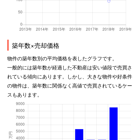
美賀多台
1,400万円
西神中央
徒歩6分
美賀多台
2,000万円
西神中央
徒歩4分
美賀多台
1,900万円
西神中央
徒歩8分
築年数×売却価格
南別府
1,100万円
伊川谷
徒歩45
物件の築年数別の平均価格を表したグラフです。
一般的には築年数が経過した不動産は安い値段で売買さ
れている傾向にあります。しかし、大きな物件や好条件
の物件は、築年数に関係なく高値で売買されているケー
スもあります。