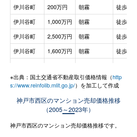
伊川谷町
200万円
朝霧
徒歩45
伊川谷町
1,000万円
朝霧
徒歩45
伊川谷町
2,500万円
朝霧
徒歩25
伊川谷町
1,600万円
朝霧
徒歩28
池上
1,600万円
伊川谷
徒歩45
※出典：国土交通省不動産取引価格情報（
http
池上
800万円
伊川谷
徒歩45
s://www.reinfolib.mlit.go.jp/
）を加工して作成
井吹台北町
4,100万円
西神南
徒歩6分
神戸市西区のマンション売却価格推移
（2005～2023年）
井吹台北町
3,200万円
西神南
徒歩9分
井吹台北町
3,300万円
西神南
徒歩8分
神戸市西区のマンション売却価格推移です。