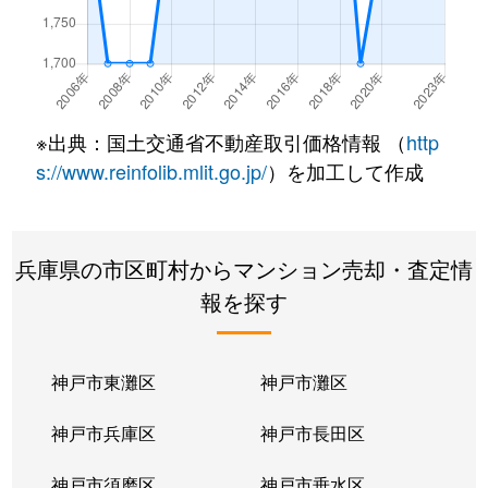
学園東町
3,600万円
学園都市
徒歩3分
学園東町
2,800万円
学園都市
徒歩8分
学園東町
2,800万円
学園都市
徒歩3分
※出典：国土交通省不動産取引価格情報 （
http
樫野台
1,500万円
西神中央
徒歩26
s://www.reinfolib.mlit.go.jp/
）を加工して作成
樫野台
1,600万円
西神中央
徒歩26
兵庫県の市区町村からマンション売却・査定情
樫野台
1,700万円
西神中央
徒歩26
報を探す
樫野台
1,600万円
西神中央
徒歩23
樫野台
1,900万円
西神中央
徒歩26
神戸市東灘区
神戸市灘区
樫野台
1,500万円
西神中央
徒歩23
神戸市兵庫区
神戸市長田区
春日台
1,800万円
西神中央
徒歩45
神戸市須磨区
神戸市垂水区