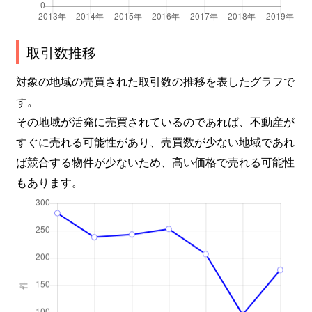
竹の台
2,400万円
西神中央
徒歩11
竹の台
3,500万円
西神中央
徒歩6分
取引数推移
対象の地域の売買された取引数の推移を表したグラフで
玉津町
510万円
明石
徒歩45
す。
月が丘
700万円
栄(兵庫)
徒歩11
その地域が活発に売買されているのであれば、不動産が
すぐに売れる可能性があり、売買数が少ない地域であれ
美賀多台
2,200万円
西神中央
徒歩6分
ば競合する物件が少ないため、高い価格で売れる可能性
美賀多台
2,800万円
西神中央
徒歩8分
もあります。
美賀多台
3,000万円
西神中央
徒歩4分
美賀多台
1,700万円
西神中央
徒歩8分
美賀多台
1,800万円
西神中央
徒歩15