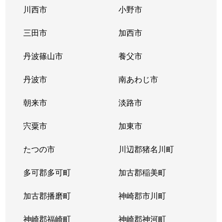
川西市
小野市
糀台
4,300万円
西神中央
徒歩6分
三田市
加西市
糀台
1,600万円
西神中央
徒歩5分
丹波篠山市
養父市
糀台
4,300万円
西神中央
徒歩3分
丹波市
南あわじ市
糀台
2,600万円
西神中央
徒歩13
朝来市
淡路市
糀台
1,500万円
西神中央
徒歩6分
宍粟市
加東市
糀台
2,700万円
西神中央
徒歩7分
たつの市
川辺郡猪名川町
糀台
2,900万円
西神中央
徒歩10
多可郡多可町
加古郡稲美町
糀台
2,300万円
西神中央
徒歩2分
加古郡播磨町
神崎郡市川町
糀台
2,800万円
西神中央
徒歩3分
神崎郡福崎町
神崎郡神河町