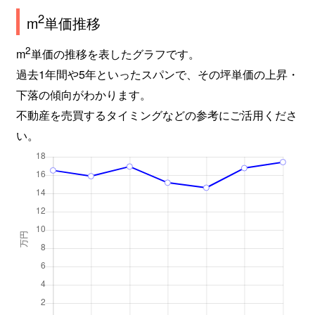
2
m
単価推移
糀台
2,700万円
西神中央
徒歩2分
2
m
単価の推移を表したグラフです。
糀台
3,100万円
西神中央
徒歩8分
過去1年間や5年といったスパンで、その坪単価の上昇・
竹の台
2,800万円
西神中央
徒歩4分
下落の傾向がわかります。
不動産を売買するタイミングなどの参考にご活用くださ
竹の台
2,500万円
西神中央
徒歩3分
い。
竹の台
2,600万円
西神中央
徒歩6分
竹の台
2,600万円
西神中央
徒歩18
竹の台
4,700万円
西神中央
徒歩1分
竹の台
3,400万円
西神中央
徒歩7分
竹の台
4,100万円
西神中央
徒歩5分