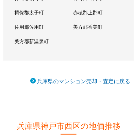
糀台
2,500万円
西神中央
徒歩10
揖保郡太子町
赤穂郡上郡町
糀台
1,700万円
西神中央
徒歩6分
佐用郡佐用町
美方郡香美町
糀台
3,900万円
西神中央
徒歩2分
美方郡新温泉町
糀台
1,800万円
西神中央
徒歩8分
糀台
4,000万円
西神中央
徒歩9分
糀台
2,800万円
西神中央
徒歩2分
兵庫県のマンション売却・査定に戻る
糀台
1,800万円
西神中央
徒歩4分
糀台
3,400万円
西神中央
徒歩6分
糀台
2,900万円
西神中央
徒歩13
兵庫県神戸市西区の地価推移
糀台
2,100万円
西神中央
徒歩11