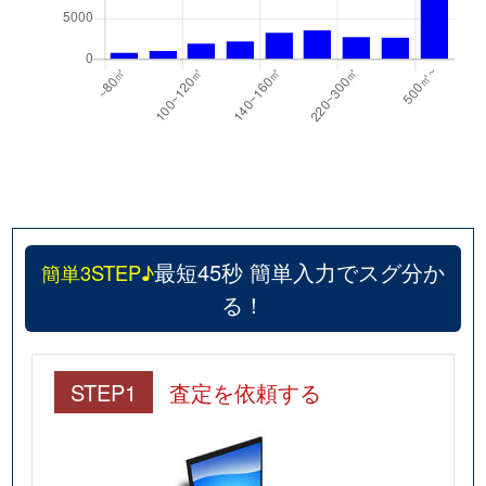
最短45秒 簡単入力でスグ分か
簡単3STEP♪
る！
STEP1
査定を依頼する