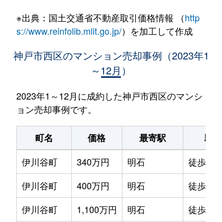
※出典：国土交通省不動産取引価格情報 （
http
s://www.reinfolib.mlit.go.jp/
）を加工して作成
神戸市西区のマンション売却事例（2023年1
～12月）
2023年1～12月に成約した神戸市西区のマンシ
ョン売却事例です。
町名
価格
最寄駅
駅
伊川谷町
340万円
明石
徒歩45
伊川谷町
400万円
明石
徒歩45
伊川谷町
1,100万円
明石
徒歩1時