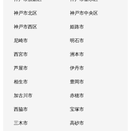
上新地
800万円
大久保(兵庫)
徒歩45
神戸市北区
神戸市中央区
狩場台
1,500万円
西神中央
徒歩19
神戸市西区
姫路市
狩場台
2,000万円
西神中央
徒歩20
尼崎市
明石市
狩場台
1,700万円
西神中央
徒歩20
西宮市
洲本市
狩場台
1,500万円
西神中央
徒歩20
芦屋市
伊丹市
北別府
1,100万円
明石
徒歩45
相生市
豊岡市
糀台
2,600万円
西神中央
徒歩2分
加古川市
赤穂市
糀台
西脇市
2,500万円
宝塚市
西神中央
徒歩7分
三木市
高砂市
糀台
2,700万円
西神中央
徒歩7分