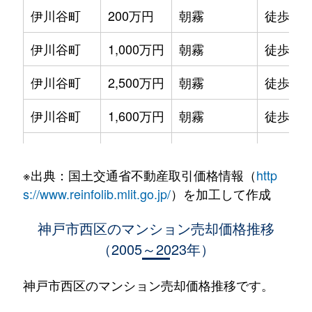
伊川谷町
200万円
朝霧
徒歩45
伊川谷町
1,000万円
朝霧
徒歩45
伊川谷町
2,500万円
朝霧
徒歩25
伊川谷町
1,600万円
朝霧
徒歩28
池上
1,600万円
伊川谷
徒歩45
※出典：国土交通省不動産取引価格情報（
http
池上
800万円
伊川谷
徒歩45
s://www.reinfolib.mlit.go.jp/
）を加工して作成
井吹台北町
4,100万円
西神南
徒歩6分
神戸市西区のマンション売却価格推移
（2005～2023年）
井吹台北町
3,200万円
西神南
徒歩9分
井吹台北町
3,300万円
西神南
徒歩8分
神戸市西区のマンション売却価格推移です。