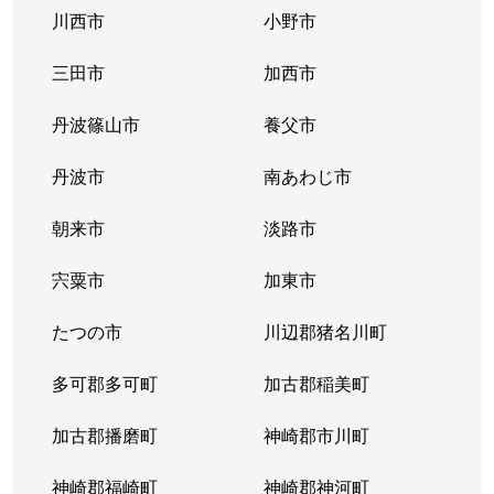
川西市
小野市
糀台
4,300万円
西神中央
徒歩6分
三田市
加西市
糀台
1,600万円
西神中央
徒歩5分
丹波篠山市
養父市
糀台
4,300万円
西神中央
徒歩3分
丹波市
南あわじ市
糀台
2,600万円
西神中央
徒歩13
朝来市
淡路市
糀台
1,500万円
西神中央
徒歩6分
宍粟市
加東市
糀台
2,700万円
西神中央
徒歩7分
たつの市
川辺郡猪名川町
糀台
2,900万円
西神中央
徒歩10
多可郡多可町
加古郡稲美町
糀台
2,300万円
西神中央
徒歩2分
加古郡播磨町
神崎郡市川町
糀台
2,800万円
西神中央
徒歩3分
神崎郡福崎町
神崎郡神河町