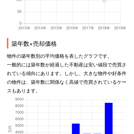
美賀多台
1,400万円
西神中央
徒歩6分
美賀多台
2,000万円
西神中央
徒歩4分
美賀多台
1,900万円
西神中央
徒歩8分
築年数×売却価格
南別府
1,100万円
伊川谷
徒歩45
物件の築年数別の平均価格を表したグラフです。
一般的には築年数が経過した不動産は安い値段で売買さ
れている傾向にあります。しかし、大きな物件や好条件
の物件は、築年数に関係なく高値で売買されているケー
スもあります。