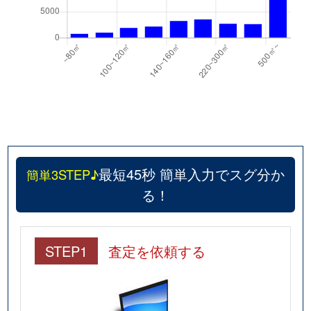
最短45秒 簡単入力でスグ分か
簡単3STEP♪
る！
STEP1
査定を依頼する