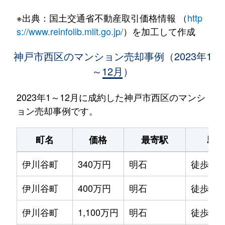
※出典：国土交通省不動産取引価格情報 （
http
s://www.reinfolib.mlit.go.jp/
）を加工して作成
神戸市西区のマンション売却事例（2023年1
～12月）
2023年1～12月に成約した神戸市西区のマンシ
ョン売却事例です。
町名
価格
最寄駅
駅
伊川谷町
340万円
明石
徒歩45
伊川谷町
400万円
明石
徒歩45
伊川谷町
1,100万円
明石
徒歩1時