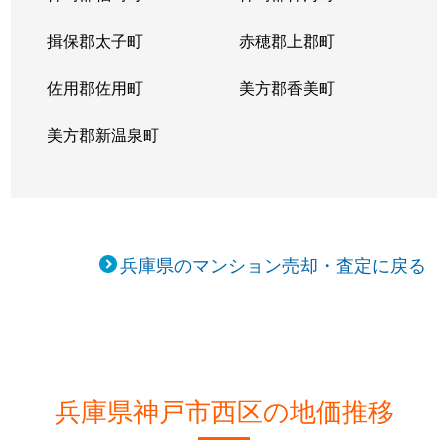
糀台
2,500万円
西神中央
徒歩10
揖保郡太子町
赤穂郡上郡町
糀台
1,700万円
西神中央
徒歩6分
佐用郡佐用町
美方郡香美町
糀台
3,900万円
西神中央
徒歩2分
美方郡新温泉町
糀台
1,800万円
西神中央
徒歩8分
糀台
4,000万円
西神中央
徒歩9分
糀台
2,800万円
西神中央
徒歩2分
兵庫県のマンション売却・査定に戻る
糀台
1,800万円
西神中央
徒歩4分
糀台
3,400万円
西神中央
徒歩6分
糀台
2,900万円
西神中央
徒歩13
兵庫県神戸市西区の地価推移
糀台
2,100万円
西神中央
徒歩11