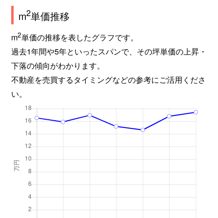
2
m
単価推移
糀台
2,700万円
西神中央
徒歩2分
2
m
単価の推移を表したグラフです。
糀台
3,100万円
西神中央
徒歩8分
過去1年間や5年といったスパンで、その坪単価の上昇・
竹の台
2,800万円
西神中央
徒歩4分
下落の傾向がわかります。
不動産を売買するタイミングなどの参考にご活用くださ
竹の台
2,500万円
西神中央
徒歩3分
い。
竹の台
2,600万円
西神中央
徒歩6分
竹の台
2,600万円
西神中央
徒歩18
竹の台
4,700万円
西神中央
徒歩1分
竹の台
3,400万円
西神中央
徒歩7分
竹の台
4,100万円
西神中央
徒歩5分