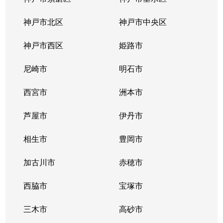
上新地
800万円
大久保(兵庫)
徒歩45
神戸市北区
神戸市中央区
狩場台
1,500万円
西神中央
徒歩19
神戸市西区
姫路市
狩場台
2,000万円
西神中央
徒歩20
尼崎市
明石市
狩場台
1,700万円
西神中央
徒歩20
西宮市
洲本市
狩場台
1,500万円
西神中央
徒歩20
芦屋市
伊丹市
北別府
1,100万円
明石
徒歩45
相生市
豊岡市
糀台
2,600万円
西神中央
徒歩2分
加古川市
赤穂市
糀台
西脇市
2,500万円
宝塚市
西神中央
徒歩7分
三木市
高砂市
糀台
2,700万円
西神中央
徒歩7分