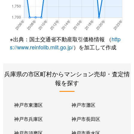
学園東町
3,600万円
学園都市
徒歩3分
学園東町
2,800万円
学園都市
徒歩8分
学園東町
2,800万円
学園都市
徒歩3分
※出典：国土交通省不動産取引価格情報 （
http
樫野台
1,500万円
西神中央
徒歩26
s://www.reinfolib.mlit.go.jp/
）を加工して作成
樫野台
1,600万円
西神中央
徒歩26
兵庫県の市区町村からマンション売却・査定情
樫野台
1,700万円
西神中央
徒歩26
報を探す
樫野台
1,600万円
西神中央
徒歩23
樫野台
1,900万円
西神中央
徒歩26
神戸市東灘区
神戸市灘区
樫野台
1,500万円
西神中央
徒歩23
神戸市兵庫区
神戸市長田区
春日台
1,800万円
西神中央
徒歩45
神戸市須磨区
神戸市垂水区