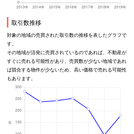
竹の台
2,400万円
西神中央
徒歩11
竹の台
3,500万円
西神中央
徒歩6分
取引数推移
対象の地域の売買された取引数の推移を表したグラフで
玉津町
510万円
明石
徒歩45
す。
月が丘
700万円
栄(兵庫)
徒歩11
その地域が活発に売買されているのであれば、不動産が
すぐに売れる可能性があり、売買数が少ない地域であれ
美賀多台
2,200万円
西神中央
徒歩6分
ば競合する物件が少ないため、高い価格で売れる可能性
美賀多台
2,800万円
西神中央
徒歩8分
もあります。
美賀多台
3,000万円
西神中央
徒歩4分
美賀多台
1,700万円
西神中央
徒歩8分
美賀多台
1,800万円
西神中央
徒歩15