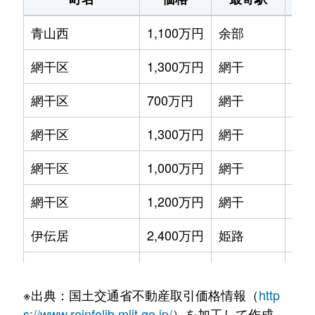
青山西
1,100万円
余部
徒歩
網干区
1,300万円
網干
徒歩
網干区
700万円
網干
徒歩
網干区
1,300万円
網干
徒歩
網干区
1,000万円
網干
徒歩
網干区
1,200万円
網干
徒歩
伊伝居
2,400万円
姫路
徒歩
威徳寺町
580万円
姫路
徒歩
※出典：国土交通省不動産取引価格情報（
http
大塩町汐咲
700万円
大塩
徒歩
s://www.reinfolib.mlit.go.jp/
）を加工して作成