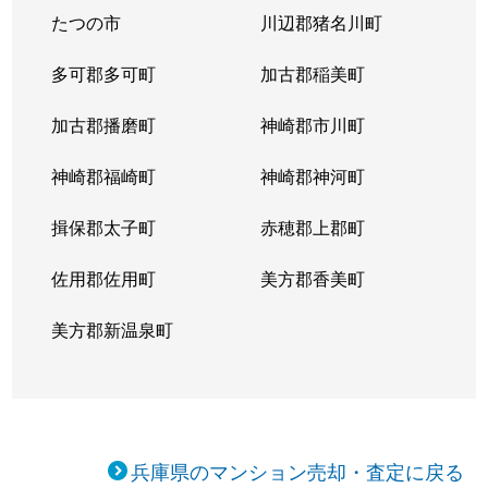
たつの市
川辺郡猪名川町
西今宿
850万円
播磨高岡
徒歩
多可郡多可町
加古郡稲美町
西今宿
1,100万円
姫路
徒歩
加古郡播磨町
神崎郡市川町
西新町
730万円
姫路
徒歩
神崎郡福崎町
神崎郡神河町
南畝町
2,600万円
姫路
徒歩
揖保郡太子町
赤穂郡上郡町
野里
910万円
姫路
徒歩
佐用郡佐用町
美方郡香美町
日出町
1,800万円
姫路
徒歩
美方郡新温泉町
平野町
4,400万円
姫路
徒歩
平野町
2,800万円
姫路
徒歩
広畑区
1,400万円
英賀保
徒歩
兵庫県のマンション売却・査定に戻る