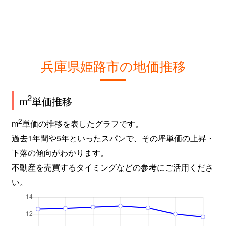
広畑区
980万円
英賀保
徒歩
広畑区吾妻町
1,900万円
山陽天満
徒歩
広畑区吾妻町
1,700万円
山陽天満
徒歩
兵庫県姫路市の地価推移
広畑区北野町
850万円
英賀保
徒歩
2
m
単価推移
広畑区東新町
750万円
夢前川
徒歩
2
m
単価の推移を表したグラフです。
広畑区東新町
1,000万円
夢前川
徒歩
過去1年間や5年といったスパンで、その坪単価の上昇・
福沢町
1,300万円
姫路
徒歩
下落の傾向がわかります。
不動産を売買するタイミングなどの参考にご活用くださ
福沢町
1,600万円
姫路
徒歩
い。
福中町
3,800万円
姫路
徒歩
船橋町
3,300万円
姫路
徒歩