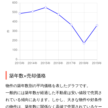
北条口
2,200万円
姫路
徒歩
北条口
3,600万円
姫路
徒歩
北条口
1,600万円
姫路
徒歩
北条永良町
1,300万円
姫路
徒歩
保城
1,100万円
野里
徒歩
増位新町
890万円
野里
徒歩
築年数×売却価格
増位新町
700万円
姫路
徒歩
物件の築年数別の平均価格を表したグラフです。
増位新町
2,200万円
姫路
徒歩
一般的には築年数が経過した不動産は安い値段で売買さ
れている傾向にあります。しかし、大きな物件や好条件
増位新町
550万円
姫路
徒歩
の物件は、築年数に関係なく高値で売買されているケー