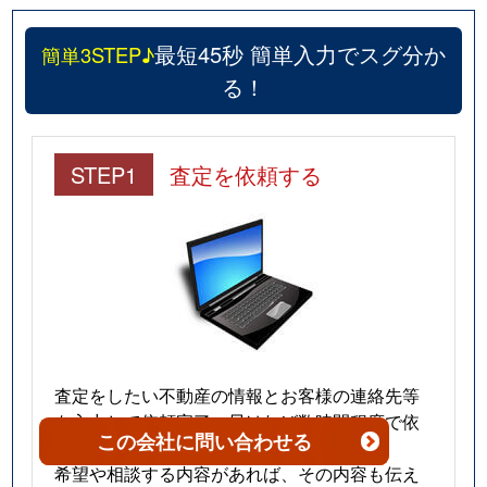
最短45秒 簡単入力でスグ分か
簡単3STEP♪
る！
STEP1
査定を依頼する
査定をしたい不動産の情報とお客様の連絡先等
を入力して依頼完了。早ければ数時間程度で依
この会社
に問い合わせる
頼をした会社から連絡がきます。
希望や相談する内容があれば、その内容も伝え