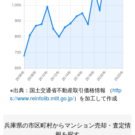
飾東町
660万円
御着
徒歩
東雲町
3,500万円
姫路
徒歩
忍町
3,800万円
姫路
徒歩
下手野
730万円
姫路
徒歩
下寺町
920万円
姫路
徒歩
城東町
240万円
姫路
徒歩
※出典：国土交通省不動産取引価格情報 （
http
城北本町
1,300万円
姫路
徒歩
s://www.reinfolib.mlit.go.jp/
）を加工して作成
白国
690万円
姫路
徒歩
兵庫県の市区町村からマンション売却・査定情
白国
990万円
姫路
徒歩
報を探す