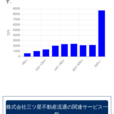
す。
安富町長野
380万円
播磨新宮
徒
安富町長野
320万円
東觜崎
徒
株式会社三ツ星不動産流通の関連サービス一