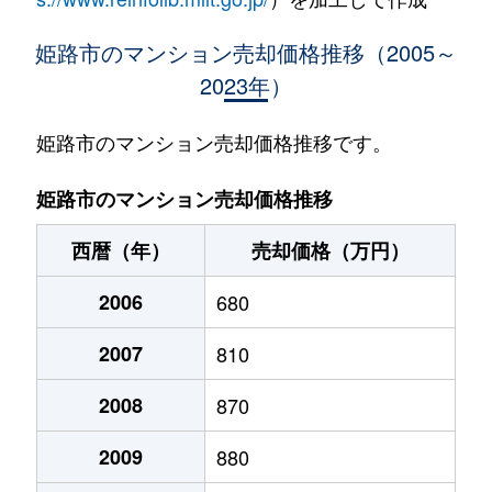
岡田
780万円
姫路
徒歩
姫路市のマンション売却価格推移（2005～
2023年）
神屋町
1,900万円
姫路
徒歩
神田町
3,700万円
姫路
徒歩
姫路市のマンション売却価格推移です。
北原
900万円
白浜の宮
徒歩
姫路市のマンション売却価格推移
北原
800万円
白浜の宮
徒歩
西暦（年）
売却価格（万円）
北原
580万円
白浜の宮
徒歩
2006
680
北平野
350万円
姫路
徒歩
2007
810
栗山町
1,700万円
姫路
徒歩
2008
870
車崎
280万円
姫路
徒歩
2009
880