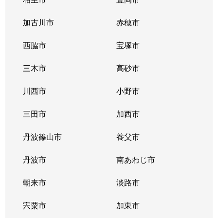
中地
900万円
姫路
徒歩
加古川市
赤穂市
中地
西脇市
550万円
宝塚市
姫路
徒歩
三木市
高砂市
千代田町
1,100万円
姫路
徒歩
川西市
小野市
佃町
1,400万円
姫路
徒歩
三田市
加西市
佃町
1,900万円
姫路
徒歩
丹波篠山市
養父市
土山
830万円
姫路
徒歩
丹波市
南あわじ市
土山
1,500万円
姫路
徒歩
朝来市
淡路市
苫編南
1,100万円
英賀保
徒歩
宍粟市
加東市
豊富町甲丘
560万円
仁豊野
徒歩