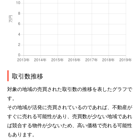
北条
2,900万円
姫路
徒歩
北条
580万円
姫路
徒歩
北条
1,300万円
姫路
徒歩
北条
600万円
姫路
徒歩
北条
3,400万円
姫路
徒歩
取引数推移
対象の地域の売買された取引数の推移を表したグラフで
北条
450万円
姫路
徒歩
す。
北条
880万円
姫路
徒歩
その地域が活発に売買されているのであれば、不動産が
すぐに売れる可能性があり、売買数が少ない地域であれ
北条
580万円
姫路
徒歩
ば競合する物件が少ないため、高い価格で売れる可能性
北条
780万円
姫路
徒歩
もあります。