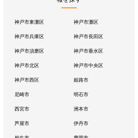
白浜町
520万円
白浜の宮
徒歩
白浜町
600万円
白浜の宮
徒歩
神戸市東灘区
神戸市灘区
白浜町
540万円
白浜の宮
徒歩
神戸市兵庫区
神戸市長田区
白浜町宇佐崎北
560万円
白浜の宮
徒歩
神戸市須磨区
神戸市垂水区
白浜町寺家
280万円
白浜の宮
徒歩
神戸市北区
神戸市中央区
龍野町
1,100万円
姫路
徒歩
神戸市西区
姫路市
龍野町
1,100万円
姫路
徒歩
尼崎市
明石市
田寺東
1,600万円
姫路
徒歩
西宮市
洲本市
田寺東
1,500万円
姫路
徒歩
芦屋市
伊丹市
玉手（たまで）
1,300万円
英賀保
徒歩
相生市
豊岡市