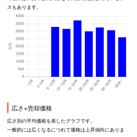
増位新町
2,900万円
姫路
徒歩
スもあります。
増位新町
1,700万円
姫路
徒歩
増位新町
600万円
姫路
徒歩
的形町
1,100万円
的形
徒歩
的形町
920万円
的形
徒歩
御国野町
980万円
御着
徒歩
神子岡前
1,800万円
姫路
徒歩
南新在家
1,600万円
姫路
徒歩
広さ×売却価格
広さ別の平均価格を表したグラフです。
宮西町
3,000万円
東姫路
徒歩
一般的には広くなるにつれて価格は上昇傾向にありま
安富町長野
270万円
播磨新宮
徒